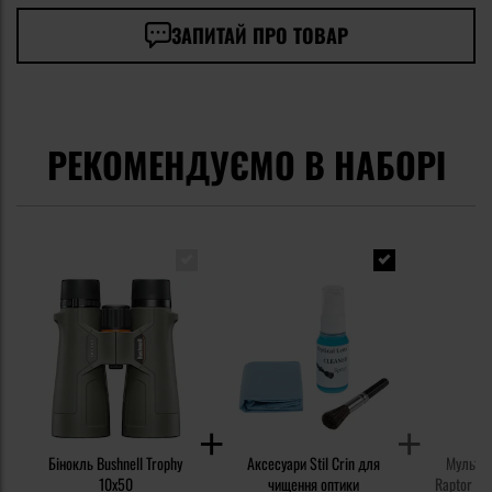
ЗАПИТАЙ ПРО ТОВАР
РЕКОМЕНДУЄМО В НАБОРІ
Бінокль Bushnell Trophy
Аксесуари Stil Crin для
Мультит
10x50
чищення оптики
Raptor Re