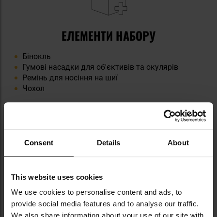
ЕЛЕМЕНТИ НАБОРУ
Бінокль
Гумові насадки для об'єктивів та окулярів
Ремінь для носіння на шиї
Чохол
Consent
Details
About
КЛЮЧОВІ ХАРАКТЕРИСТИКИ
This website uses cookies
We use cookies to personalise content and ads, to
Серія Bushnell Trophy
provide social media features and to analyse our traffic.
Сталеве збільшення 10x
We also share information about your use of our site with