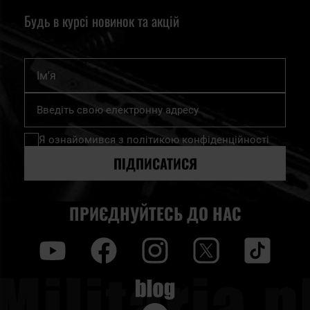
Будь в курсі новинок та акцій
Ім'я
Підпишіться
на
нашу
Я ознайомився з
політикою конфіденційності
розсилку
новин:
ПІДПИСАТИСЯ
ПРИЄДНУЙТЕСЬ ДО НАС
y
f
i
t
tt
Blog