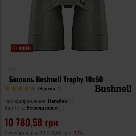
2/8
Бінокль Bushnell Trophy 10x50
Оцінка:
(Відгуки: 1)
80
100
% of
Час відправлення:
Негайно
Вартість:
Безкоштовно
10 780,58 грн
Регулярна ціна
11 978,42 грн
-10%