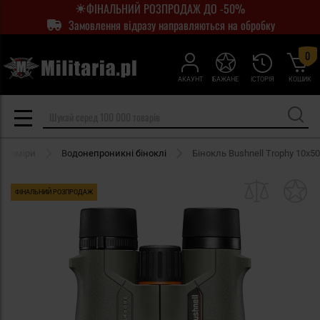
ФІНАЛЬНИЙ РОЗПРОДАЖ ДО -50%
Замовлення відразу направляються на обробку
0
АКАУНТ
БАЖАНЕ
ІСТОРІЯ
КОШИК
лекоміри
Водонепроникні біноклі
Бінокль Bushnell Trophy 10x50
ФІНАЛЬНИЙ РОЗПРОДАЖ