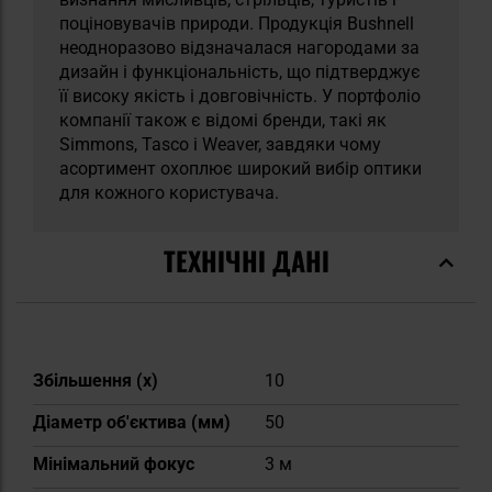
поціновувачів природи. Продукція Bushnell
неодноразово відзначалася нагородами за
дизайн і функціональність, що підтверджує
її високу якість і довговічність. У портфоліо
компанії також є відомі бренди, такі як
Simmons, Tasco і Weaver, завдяки чому
асортимент охоплює широкий вибір оптики
для кожного користувача.
ТЕХНІЧНІ ДАНІ
Докладніше
Збільшення (х)
10
Діаметр об'єктива (мм)
50
Мінімальний фокус
3 м