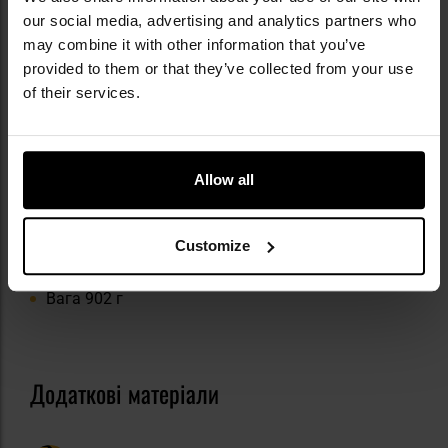
Об'єктив діаметром 50 мм
our social media, advertising and analytics partners who
Висока передача світла
may combine it with other information that you’ve
Точність кольорів і чіткість
provided to them or that they’ve collected from your use
Конструкція Roof (дахова)
of their services.
Оптичне скло BaK-4
Антиблікові покриття FMC
Технологія Lead-Free Glass
Центральне колесо налаштування різкості
Allow all
Регульовані окулярні насадки
Корекція діоптрій правий окуляр
Гумове покриття DuraGrip
Customize
Надійний хват і амортизація
Повністю водонепроникний
Вага 902 г
Додаткові матеріали