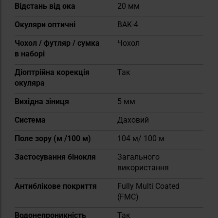
Відстань від ока
20 мм
Окуляри оптичні
BAK-4
Чохол / футляр / сумка
Чохол
в наборі
Діоптрійна корекція
Так
окуляра
Вихідна зіниця
5 мм
Система
Даховий
Поле зору (м /100 м)
104 м/ 100 м
Застосування бінокля
Загального
використання
Антиблікове покриття
Fully Multi Coated
(FMC)
Водонепроникність
Так