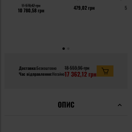
11 978,42 грн
479,02 грн
5 6
10 780,58 грн
18 559,96 грн
Доставка:
Безкоштовно
17 362,12 грн
Час відправлення:
Негайно
ОПИС