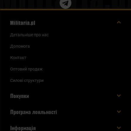
Детальніше про нас
Допомога
Контакт
Оптовий продаж
Силові структури
Покупки
Доставляємо в Україну!
Програма лояльності
Вартість і час доставки
Що ви отримуєте з акаунтом KSK
Інформація
Способи оплати