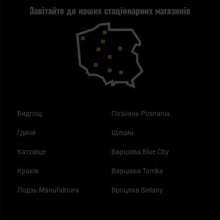
Завітайте до наших стаціонарних магазинів
Самозахист
Blackout - що це таке?
Повернення товару
Outdoor
Як працює маска від смогу?
Купони на знижку
Одяг
Найкращі спальні мішки на осінь
Бидгощ
Познань Posnania
Гдиня
Щецин
Катовіце
Варшава Blue City
Краків
Варшава Tamka
Лодзь Manufaktura
Вроцлав Bielany