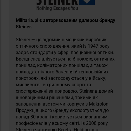
Militaria.pl є авторизованим дилером бренду
Steiner.
Steiner — це відомий німецький виробник
оптичного спорядження, який із 1947 року
задає стандарти у сфері прецизійної оптики.
Бренд спеціалізується на біноклях, оптичних
прицілах, коліматорних прицілах, а також
приладах нічного бачення й тепловізійних
пристроях, які застосовуються у війську,
мисливстві, вітрильному спорті та
спостереженні за природою. Steiner відомий
інноваційними рішеннями, такими як
заповнення азотом чи корпуси з Makrolon.
Продукція цього бренду експортується до
понад 80 країн і користується визнанням
професіоналів у всьому світі. Із 2008 року
Steiner є частиною Beretta Holding, що