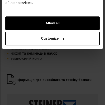
of their services.
КЛЮЧОВІ ХАРАКТЕРИСТИКИ
збільшення 7x
діаметр об'єктива 50 мм
Allow all
діапазон діоптрії: +/- 5
робоча температура від -20 до +70 градусів С
водонепроникність до 5 метрів
Customize
гумове покриття NBR-Longlife
компас з підсвічуванням
чохол та ремінець в наборі
темно-синій колір
Інформація про виробника та техніку безпеки