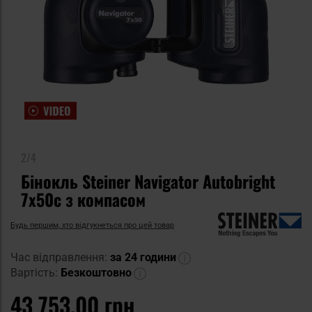
2/4
Бінокль Steiner Navigator Autobright
7x50c з компасом
Будь першим, хто відгукнеться про цей товар
Час відправлення:
за 24 години
Вартість:
Безкоштовно
43 753,00 грн