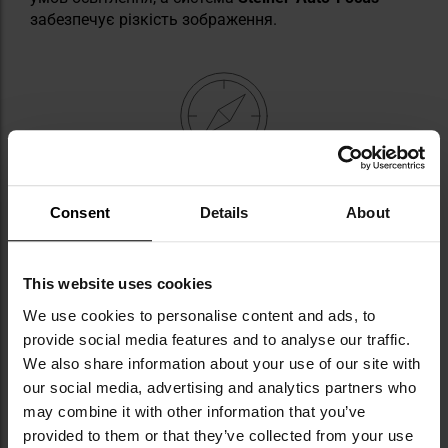
забезпечує різкість зображення.
КОМПАС З ПІДСВІЧУВАННЯМ
Consent
Details
About
Бінокль оснащений
компасом з підсвічуванням
,
живиться від батарейки
CR1225
. Він розміщений
зовні, не заважає спостереженню і наповнений
This website uses cookies
абсорбуючою рідиною.
We use cookies to personalise content and ads, to
provide social media features and to analyse our traffic.
We also share information about your use of our site with
our social media, advertising and analytics partners who
may combine it with other information that you’ve
provided to them or that they’ve collected from your use