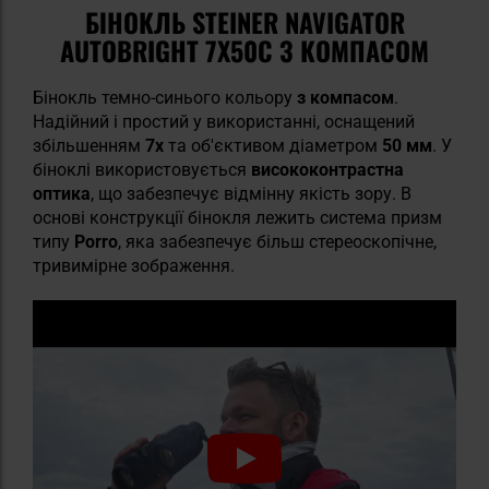
БІНОКЛЬ STEINER NAVIGATOR
AUTOBRIGHT 7X50C З КОМПАСОМ
Бінокль темно-синього кольору
з компасом
.
Надійний і простий у використанні, оснащений
збільшенням
7x
та об'єктивом діаметром
50 мм
. У
біноклі використовується
висококонтрастна
оптика
, що забезпечує відмінну якість зору. В
основі конструкції бінокля лежить система призм
типу
Porro
, яка забезпечує більш стереоскопічне,
тривимірне зображення.