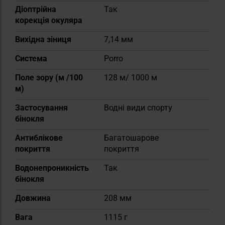
Діоптрійна
Так
корекція окуляра
Вихідна зіниця
7,14 мм
Система
Porro
Поле зору (м /100
128 м/ 1000 м
м)
Застосування
Водні види спорту
бінокля
Антиблікове
Багатошарове
покриття
покриття
Водонепроникність
Так
бінокля
Довжина
208 мм
Вага
1115 г