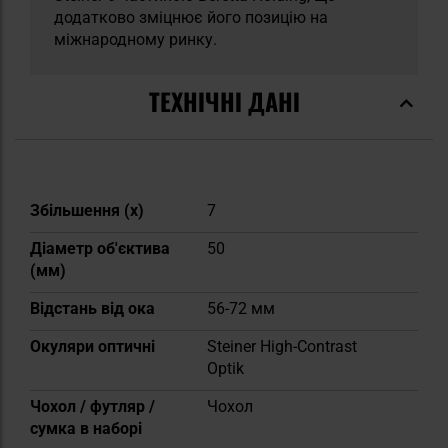
додатково зміцнює його позицію на
міжнародному ринку.
ТЕХНІЧНІ ДАНІ
Докладніше
Збільшення (х)
7
Діаметр об'єктива
50
(мм)
Відстань від ока
56-72 мм
Окуляри оптичні
Steiner High-Contrast
Optik
Чохол / футляр /
Чохол
сумка в наборі