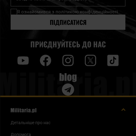
на
нашу
Я ознайомився з
політикою конфіденційності
розсилку
новин:
ПІДПИСАТИСЯ
ПРИЄДНУЙТЕСЬ ДО НАС
y
f
i
t
tt
Blog
Детальніше про нас
Допомога