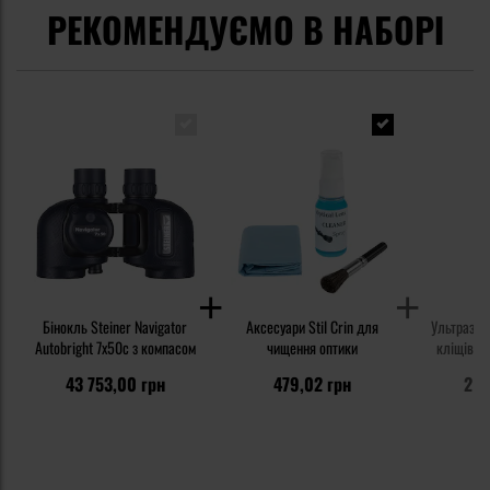
РЕКОМЕНДУЄМО В НАБОРІ
Бінокль Steiner Navigator
Аксесуари Stil Crin для
Ультразву
Autobright 7x50c з компасом
чищення оптики
кліщів Ti
людей
43 753,00 грн
479,02 грн
2 7