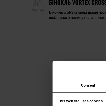
БІНОКЛЬ VORTEX CROSS
Бінокль з об'єктивом діаметро
шкідливого впливу води, вологи
Consent
This website uses cookies