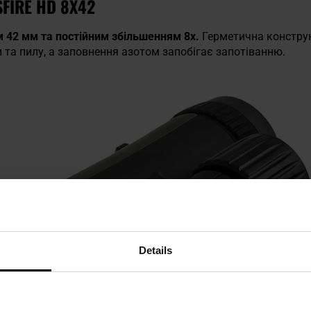
FIRE HD 8X42
м 42 мм та постійним збільшенням 8x.
Герметична конструк
 та пилу, а заповнення азотом запобігає запотіванню.
Details