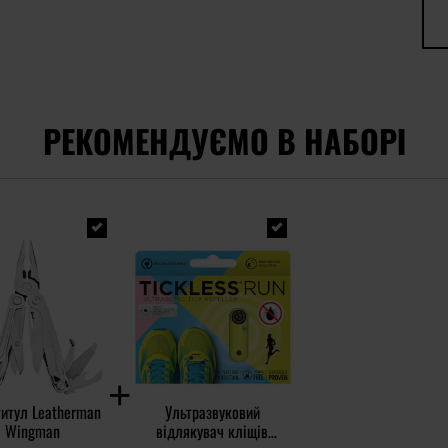
РЕКОМЕНДУЄМО В НАБОРІ
итул Leatherman
Ультразвуковий
Wingman
відлякувач кліщів