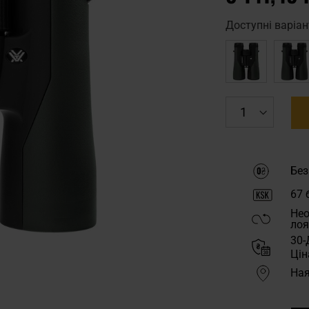
Доступні варіан
Без
67
б
Нео
лоя
30-
Цін
Ная