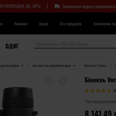
|
Й РОЗПРОДАЖ ДО -50%
Замовлення відразу направляють
аж
Новинки
Акція
Хіти продажів
Закінчення то
ОДЯГ
, далекоміри
Біноклі за виробниками
Біноклі Vortex
Бінокль Vor
Оцінка:
(
100
100
% of
Час відправлен
8 141,49 