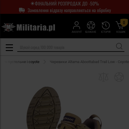
ФІНАЛЬНИЙ РОЗПРОДАЖ ДО -50%
Замовлення відразу направляються на обробку
0
АКАУНТ
БАЖАНЕ
ІСТОРІЯ
КОШИК
уття пустельне і coyote
Черевики Altama Aboottabad Trail Low - Coyote