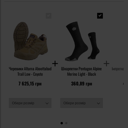
Черевики Altama Aboottabad
Шкарпетки Pentagon Alpine
Імпрегнат 
Trail Low - Coyote
Merino Light - Black
7 625,15 грн
360,89 грн
48