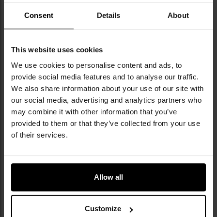
Consent
Details
About
This website uses cookies
We use cookies to personalise content and ads, to
provide social media features and to analyse our traffic.
ПРОТИПОСЛИЗЬКА ПІДОШВА,
We also share information about your use of our site with
our social media, advertising and analytics partners who
ТЕХНОЛОГІЯ PANAMA SOLE
may combine it with other information that you’ve
provided to them or that they’ve collected from your use
Протипослизька підошва, виготовлена з гуми
SOF
of their services.
ROC
за технологією
Panama Sole
, забезпечує
стабільність у будь-яких умовах. Середина
підошви виготовлена з піни
EVA
подвійної
щільності, що значно підвищує комфорт під час
Allow all
тривалих походів.
Повнорозмірна пластина
Rock n Roll Plate
Customize
підвищує захист підошви стопи від точкового