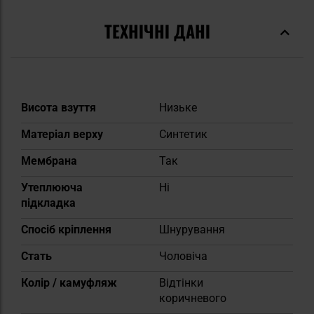
ТЕХНІЧНІ ДАНІ
Докладніше
Висота взуття
Низьке
Матеріал верху
Синтетик
Мембрана
Так
Утеплююча
Ні
підкладка
Спосіб кріплення
Шнурування
Cтать
Чоловіча
Колір / камуфляж
Відтінки
коричневого