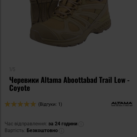
1/5
Черевики Altama Aboottabad Trail Low -
Coyote
Оцінка:
(Відгуки: 1)
100
100
% of
Час відправлення:
за 24 години
Вартість:
Безкоштовно