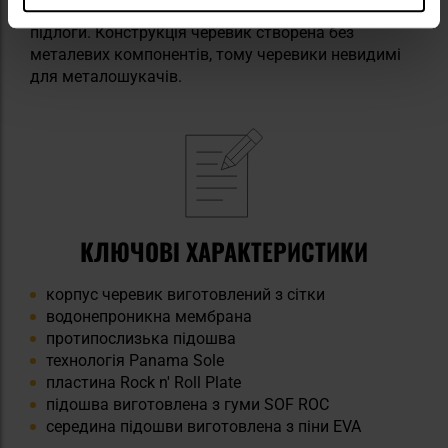
тиску каменів, коренів та інших твердих елементів
підлоги. Конструкція черевик створена без
металевих компонентів, тому черевики невидимі
для металошукачів.
КЛЮЧОВІ ХАРАКТЕРИСТИКИ
корпус черевик виготовлений з сітки
водонепроникна мембрана
протипослизька підошва
технологія Panama Sole
пластина Rock n' Roll Plate
підошва виготовлена з гуми SOF ROC
середина підошви виготовлена з піни EVA