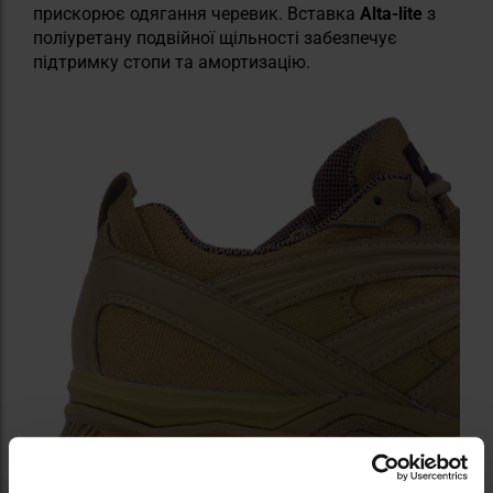
прискорює одягання черевик. Вставка
Alta-lite
з
поліуретану подвійної щільності забезпечує
підтримку стопи та амортизацію.