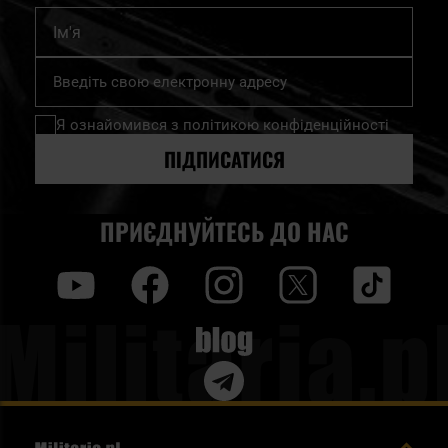
Ім'я
Підпишіться
на
нашу
Я ознайомився з
політикою конфіденційності
розсилку
новин:
ПІДПИСАТИСЯ
ПРИЄДНУЙТЕСЬ ДО НАС
y
f
i
t
tt
Blog