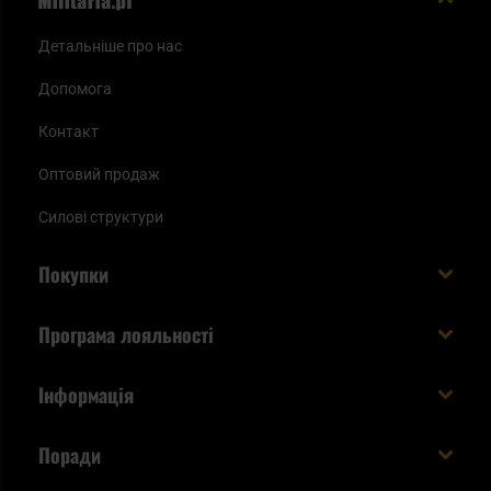
Детальніше про нас
Допомога
Контакт
Оптовий продаж
Силові структури
Покупки
Доставляємо в Україну!
Програма лояльності
Вартість і час доставки
Що ви отримуєте з акаунтом KSK
Інформація
Способи оплати
Як використати бали KSK
Умови та правила
Статус замовлення
Поради
Увійдіть в систему
Cookies