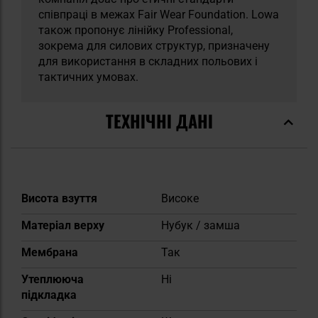
співпраці в межах Fair Wear Foundation. Lowa
також пропонує лінійку Professional,
зокрема для силових структур, призначену
для використання в складних польових і
тактичних умовах.
ТЕХНІЧНІ ДАНІ
Докладніше
Висота взуття
Високе
Матеріал верху
Нубук / замша
Мембрана
Так
Утеплююча
Ні
підкладка