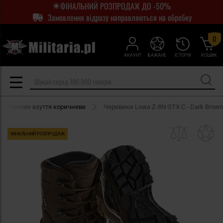
ФІНАЛЬНИЙ РОЗПРОДАЖ ДО -50%
Замовлення відразу направляються на обробку
0
АКАУНТ
БАЖАНЕ
ІСТОРІЯ
КОШИК
Військове взуття коричневе
Черевики Lowa Z-8N GTX C - Dark Brown
ФІНАЛЬНИЙ РОЗПРОДАЖ