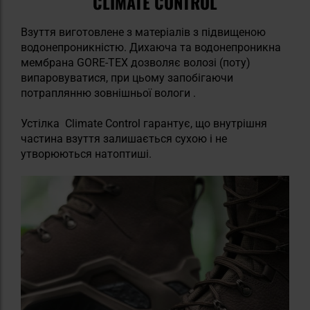
CLIMATE CONTROL
Взуття виготовлене з матеріалів з підвищеною
водонепроникністю. Дихаюча та водонепроникна
мембрана GORE-TEX дозволяє волозі (поту)
випаровуватися, при цьому запобігаючи
потраплянню зовнішньої вологи .
Устілка Climate Control гарантує, що внутрішня
частина взуття залишається сухою і не
утворюються натоптиші.