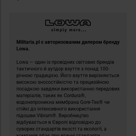
Militaria.pl є авторизованим дилером бренду
Lowa.
Lowa — один із провідних світових брендів
тактичного й аутдор взуття з понад 100-
річною традицією. Його взуття вирізняється
високою зносостійкістю та прецизійною
посадкою завдяки використанню передових
матеріалів, таких як Cordura®,
водонепроникна мембрана Gore-Tex® чи
стійкі до інтенсивного використання
підошви Vibram®. Виробництво
відбувається в Європі відповідно до
суворих стандартів якості та екології, а
компанія дбає про етичні стандарти