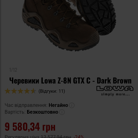
1/12
Черевики Lowa Z-8N GTX C - Dark Brown
Оцінка:
(Відгуки: 11)
90
100
% of
Час відправлення:
Негайно
Вартість:
Безкоштовно
9 580,34 грн
Регулярна ціна
12 577,94 грн
-24%