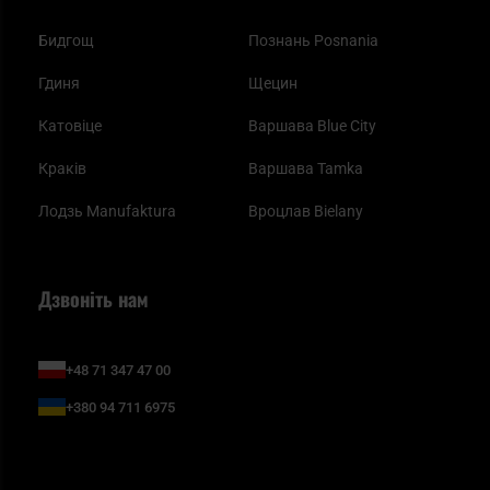
Бидгощ
Познань Posnania
Гдиня
Щецин
Катовіце
Варшава Blue City
Краків
Варшава Tamka
Лодзь Manufaktura
Вроцлав Bielany
Дзвоніть нам
+48 71 347 47 00
+380 94 711 6975