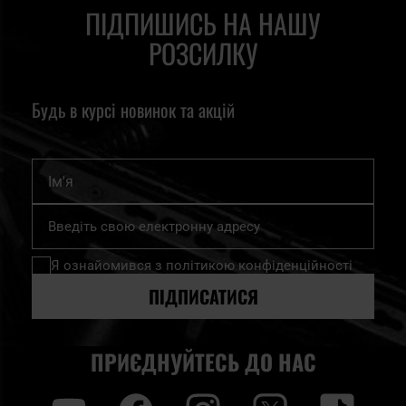
ПІДПИШИСЬ НА НАШУ
РОЗСИЛКУ
Будь в курсі новинок та акцій
Ім'я
Підпишіться
на
нашу
Я ознайомився з
політикою конфіденційності
розсилку
новин:
ПІДПИСАТИСЯ
ПРИЄДНУЙТЕСЬ ДО НАС