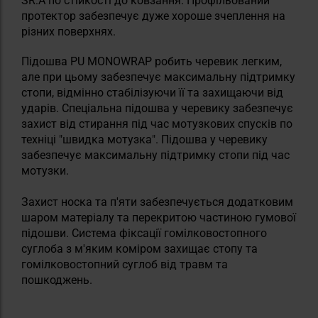
SR:A по стійкості до ковзання. Профільований
протектор забезпечує дуже хороше зчеплення на
різних поверхнях.
Підошва PU MONOWRAP робить черевик легким,
але при цьому забезпечує максимальну підтримку
стопи, відмінно стабілізуючи її та захищаючи від
ударів. Спеціальна підошва у черевику забезпечує
захист від стирання під час мотузкових спусків по
техніці "швидка мотузка". Підошва у черевику
забезпечує максимальну підтримку стопи під час
мотузки.
Захист носка та п'яти забезпечується додатковим
шаром матеріалу та перекритою частиною гумової
підошви. Система фіксації гомілковостопного
суглоба з м'яким коміром захищає стопу та
гомілковостопний суглоб від травм та
пошкоджень.