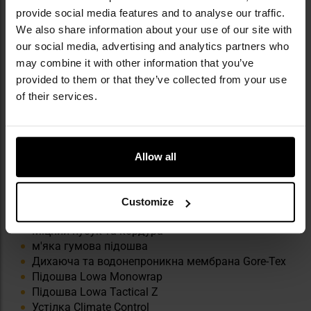
СЕРТИФІКАТИ
provide social media features and to analyse our traffic.
We also share information about your use of our site with
Взуття сертифіковане на відповідність нормам ЄС
our social media, advertising and analytics partners who
щодо засобів індивідуального захисту
may combine it with other information that you’ve
(сертифіковане за стандартом EN ISO
20347:2012).
provided to them or that they’ve collected from your use
of their services.
Allow all
КЛЮЧОВІ ОСОБЛИВОСТІ
Customize
Міцний нубук та кордура
м'яка гумова підошва
Дихаюча та водонепроникна мембрана Gore-Tex
Підошва Lowa Monowrap
Підошва Lowa Tactical Z
Устілка Climate Control