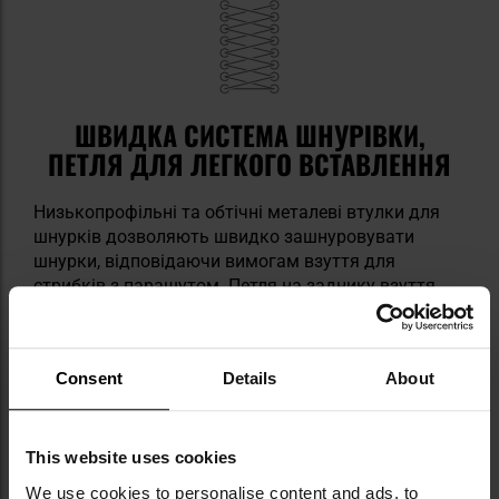
ШВИДКА СИСТЕМА ШНУРІВКИ,
ПЕТЛЯ ДЛЯ ЛЕГКОГО ВСТАВЛЕННЯ
Низькопрофільні та обтічні металеві втулки для
шнурків дозволяють швидко зашнуровувати
шнурки, відповідаючи вимогам взуття для
стрибків з парашутом. Петля на заднику взуття
дозволяє легко взувати та знімати взуття.
Consent
Details
About
This website uses cookies
We use cookies to personalise content and ads, to