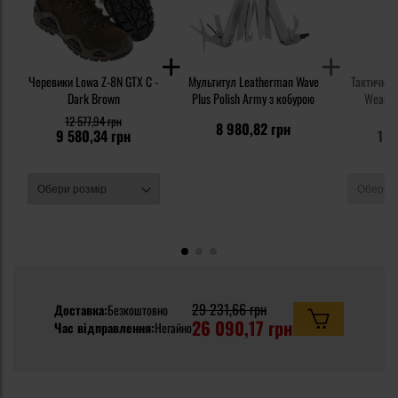
Черевики Lowa Z-8N GTX C -
Мультитул Leatherman Wave
Тактичні 
Dark Brown
Plus Polish Army з кобурою
Wear Or
Panter
12 577,94 грн
1 
8 980,82 грн
9 580,34 грн
1 2
29 231,66 грн
Доставка:
Безкоштовно
26 090,17 грн
Час відправлення:
Негайно