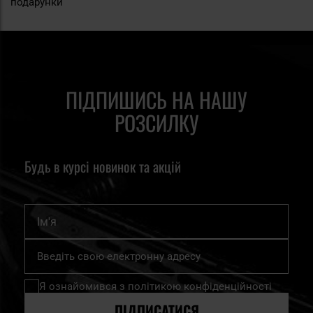
подарунки
ПІДПИШИСЬ НА НАШУ
РОЗСИЛКУ
Будь в курсі новинок та акцій
Ім'я
Підпишіться
на
нашу
Я ознайомився з
політикою конфіденційності
розсилку
новин:
ПІДПИСАТИСЯ