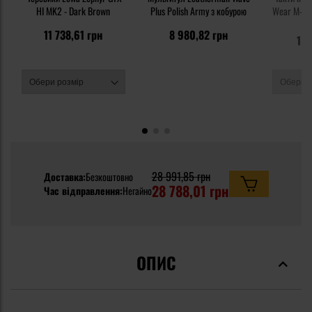
HI MK2 - Dark Brown
Plus Polish Army з кобурою
Wear M-Pac
PL
2 
11 738,61 грн
8 980,82 грн
1 8
28 991,85 грн
Доставка:
Безкоштовно
28 788,01 грн
Час відправлення:
Негайно
ОПИС