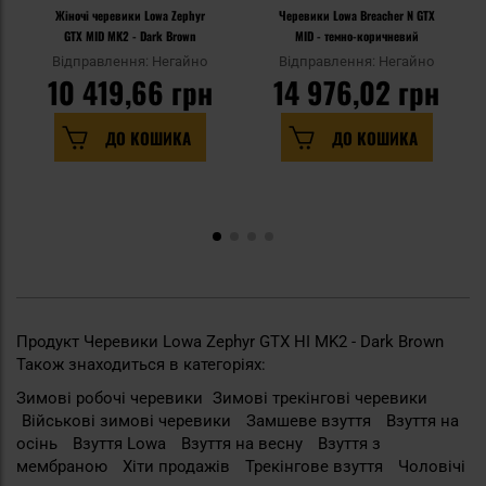
Жіночі черевики Lowa Zephyr
Черевики Lowa Breacher N GTX
GTX MID MK2 - Dark Brown
MID - темно-коричневий
Відправлення: Негайно
Відправлення: Негайно
10 419,66 грн
14 976,02 грн
ДО КОШИКА
ДО КОШИКА
Продукт Черевики Lowa Zephyr GTX HI MK2 - Dark Brown
Також знаходиться в категоріях:
Зимові робочі черевики
Зимові трекінгові черевики
Військові зимові черевики
Замшеве взуття
Взуття на
осінь
Взуття Lowa
Взуття на весну
Взуття з
мембраною
Хіти продажів
Трекінгове взуття
Чоловічі