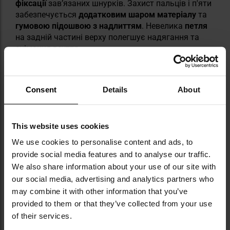
фіксації
зав’язаних шнурків. Захист пальців і п'яти
забезпечується
додатковим шаром матеріалу
та
гумовою підошвою з надлиттям
. Невелика
петля
на задній частині верху полегшує надягання та
знімання взуття.
Consent
Details
About
This website uses cookies
We use cookies to personalise content and ads, to
provide social media features and to analyse our traffic.
We also share information about your use of our site with
our social media, advertising and analytics partners who
may combine it with other information that you’ve
provided to them or that they’ve collected from your use
of their services.