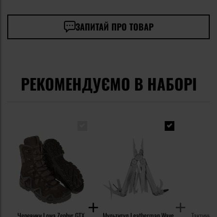
ЗАПИТАЙ ПРО ТОВАР
РЕКОМЕНДУЄМО В НАБОРІ
Черевики Lowa Zephyr GTX
Мультитул Leatherman Wave
Тактичні 