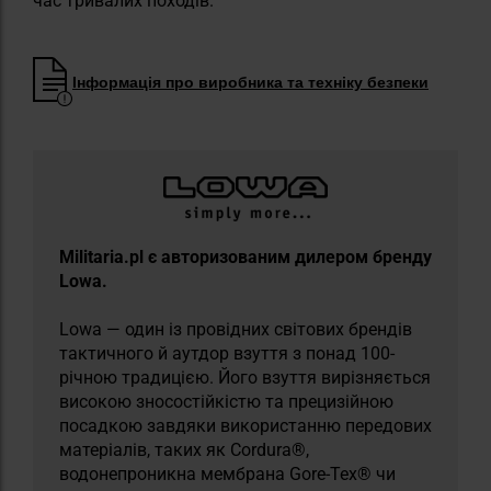
час тривалих походів.
Інформація про виробника та техніку безпеки
Militaria.pl є авторизованим дилером бренду
Lowa.
Lowa — один із провідних світових брендів
тактичного й аутдор взуття з понад 100-
річною традицією. Його взуття вирізняється
високою зносостійкістю та прецизійною
посадкою завдяки використанню передових
матеріалів, таких як Cordura®,
водонепроникна мембрана Gore-Tex® чи