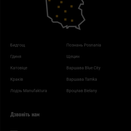
Одяг
Найкращі спальні мішки на осінь
Бидгощ
Познань Posnania
Гдиня
Щецин
Катовіце
Варшава Blue City
Краків
Варшава Tamka
Лодзь Manufaktura
Вроцлав Bielany
Дзвоніть нам