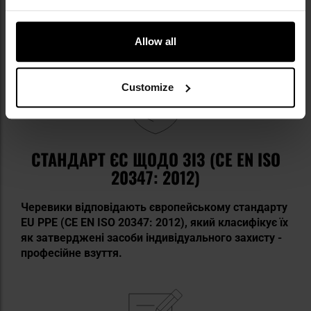
Allow all
Customize
СТАНДАРТ ЄС ЩОДО ЗІЗ (CE EN ISO
20347: 2012)
Черевики відповідають європейському стандарту
EU PPE (CE EN ISO 20347: 2012), який класифікує їх
як затверджені засоби індивідуального захисту -
професійне взуття.