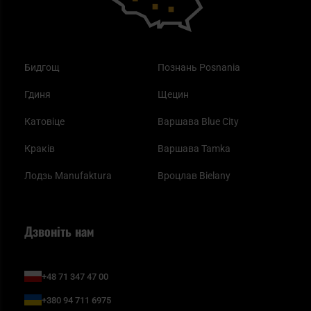
Бидгощ
Познань Posnania
Гдиня
Щецин
Катовіце
Варшава Blue City
Краків
Варшава Tamka
Лодзь Manufaktura
Вроцлав Bielany
Дзвоніть нам
+48 71 347 47 00
+380 94 711 6975