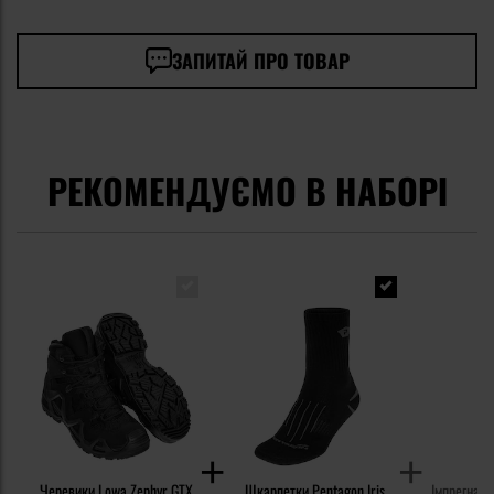
ЗАПИТАЙ ПРО ТОВАР
РЕКОМЕНДУЄМО В НАБОРІ
Черевики Lowa Zephyr GTX
Шкарпетки Pentagon Iris
Імпрегнат 