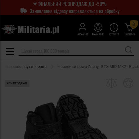
ФІНАЛЬНИЙ РОЗПРОДАЖ ДО -50%
Замовлення відразу направляються на обробку
0
АКАУНТ
БАЖАНЕ
ІСТОРІЯ
КОШИК
Військове взуття чорне
Черевики Lowa Zephyr GTX MID MK2 - Black
ХІТИ ПРОДАЖІВ