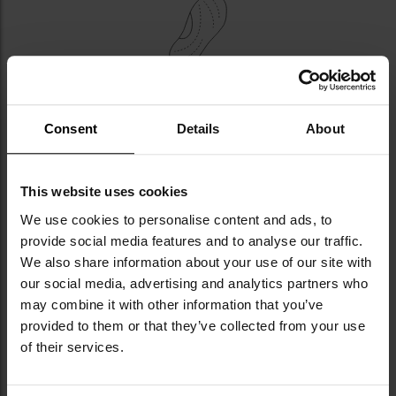
ЗАХИСТ ГОМІЛКОВОСТОПНОГО
СУГЛОБА ТА ДОДАТКОВИЙ ЗАХИСТ
Consent
Details
About
СТОП
Система
стабілізації щиколотки з м’яким коміром
This website uses cookies
ефективно захищає від травм, а додатковий шар
We use cookies to personalise content and ads, to
матеріалу в області пальців та п’яти, разом з
provide social media features and to analyse our traffic.
армованою частиною гумової підошви
, забезпечує
We also share information about your use of our site with
додатковий захист у вразливих місцях.
our social media, advertising and analytics partners who
may combine it with other information that you’ve
provided to them or that they’ve collected from your use
of their services.