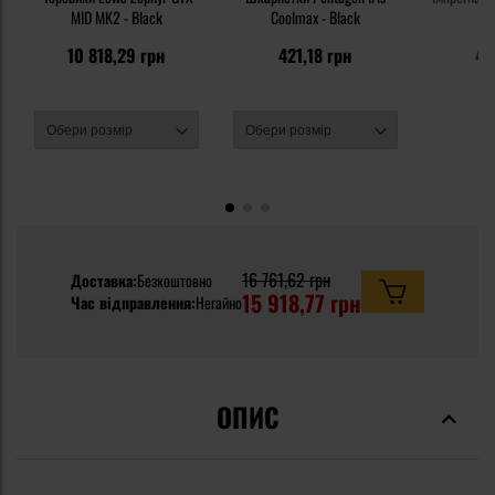
MID MK2 - Black
Coolmax - Black
10 818,29 грн
421,18 грн
48
16 761,62 грн
Доставка:
Безкоштовно
15 918,77 грн
Час відправлення:
Негайно
ОПИС