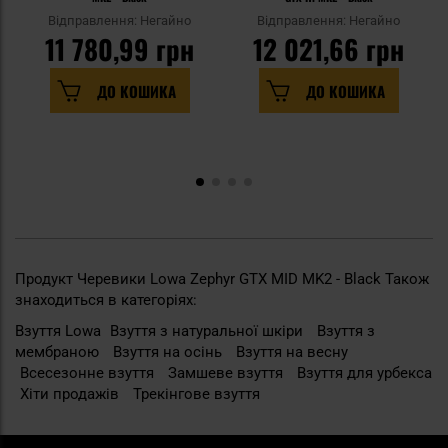
Відправлення: Негайно
Відправлення: Негайно
11 780,99 грн
12 021,66 грн
ДО КОШИКА
ДО КОШИКА
Продукт Черевики Lowa Zephyr GTX MID MK2 - Black Також
знаходиться в категоріях:
Взуття Lowa
Взуття з натуральної шкіри
Взуття з
мембраною
Взуття на осінь
Взуття на весну
Всесезонне взуття
Замшеве взуття
Взуття для урбекса
Хіти продажів
Трекінгове взуття