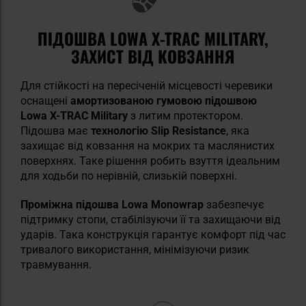
ПІДОШВА LOWA X-TRAC MILITARY,
ЗАХИСТ ВІД КОВЗАННЯ
Для стійкості на пересіченій місцевості черевики
оснащені
амортизованою гумовою підошвою
Lowa X-TRAC Military
з литим протектором.
Підошва має
технологію Slip Resistance
, яка
захищає від ковзання на мокрих та маслянистих
поверхнях. Таке рішення робить взуття ідеальним
для ходьби по нерівній, слизькій поверхні.
Проміжна підошва Lowa Monowrap
забезпечує
підтримку стопи, стабілізуючи її та захищаючи від
ударів. Така конструкція гарантує комфорт під час
тривалого використання, мінімізуючи ризик
травмування.