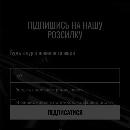
ПІДПИШИСЬ НА НАШУ
РОЗСИЛКУ
Будь в курсі новинок та акцій
Ім'я
Підпишіться
на
нашу
Я ознайомився з
політикою конфіденційності
розсилку
новин:
ПІДПИСАТИСЯ