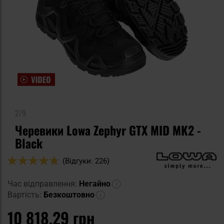
2/9
Черевики Lowa Zephyr GTX MID MK2 -
Black
Оцінка:
(Відгуки: 226)
94
100
% of
Час відправлення:
Негайно
Вартість:
Безкоштовно
10 818,29 грн