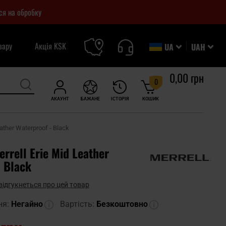
ся на обробку
вару
Акція KSK
UA
UAH
0,00 грн
0
АКАУНТ
БАЖАНЕ
ІСТОРІЯ
КОШИК
ather Waterproof - Black
rrell Erie Mid Leather
- Black
відгукнеться про цей товар
ня:
Негайно
Вартість:
Безкоштовно