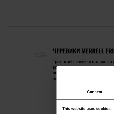
ЧЕРЕВИКИ MERRELL ERI
Трекінгові черевики з халявою 
від води та відводить вологу. 
амортизацію
, а також стабільн
повсякденного використання.
Consent
This website uses cookies