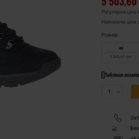
5 503,60
Регулярна ціна
Найнижча ціна 
Pозмір:
40
5 503,60 грн
Таблиця розмір
Зат
Без
45
б