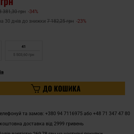
 грн
8 381,30 грн
-34%
за 30 днів до знижки
7 182,25 грн
-23%
41
5 503,60 грн
ів
ДО КОШИКА
елефонуй та замов: +380 94 7116975 або +48 71 347 47 80
коштовна доставка від 2999 гривень
алів вартістю
269,78 грн
на наступні покупки