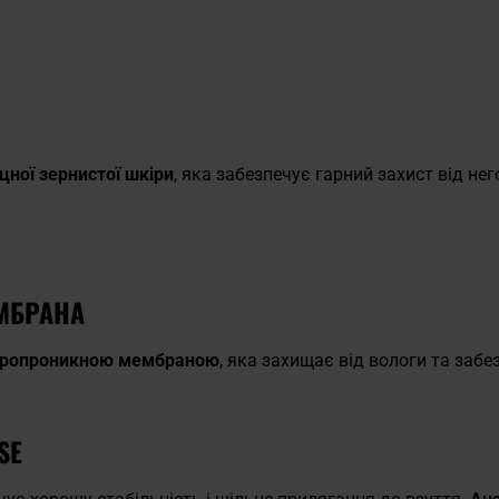
цної зернистої шкіри
, яка забезпечує гарний захист від не
МБРАНА
тропроникною
мембраною
, яка захищає від вологи та заб
SE