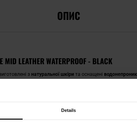
ОПИС
E MID LEATHER WATERPROOF - BLACK
виготовлені з
натуральної шкіри
та оснащені
водонепрони
Підошва з
піни EVA
та повітряна подушка
Merrel Air Cushion
у
ість та комфорт. Вони добре підійдуть як для походів по бе
Details
Підошва EVA
Підошва Merrell