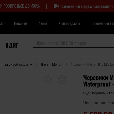
|
Й РОЗПРОДАЖ ДО -50%
Замовлення відразу направляють
аж
Новинки
Акція
Хіти продажів
Закінчення то
ОДЯГ
ття за виробником
Взуття Merrell
Черевики Merrell Erie Mid Le
Черевики Me
Waterproof 
Будь першим, хто 
Час відправлен