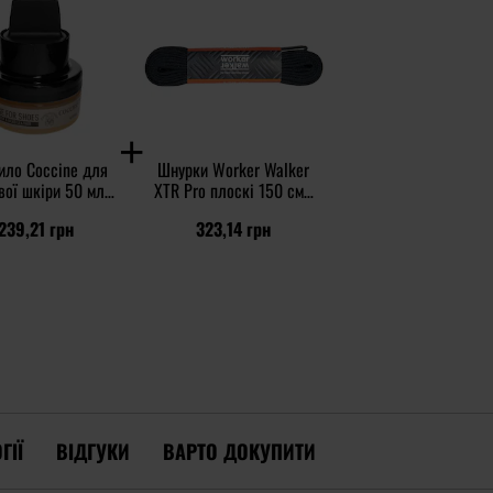
ило Coccine для
Шнурки Worker Walker
ої шкіри 50 мл -
XTR Pro плоскі 150 см -
безбарвне
Чорний
239,21 грн
323,14 грн
ГІЇ
ВІДГУКИ
ВАРТО ДОКУПИТИ