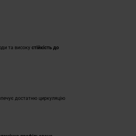
годи та високу
стійкість до
езпечує достатню циркуляцію