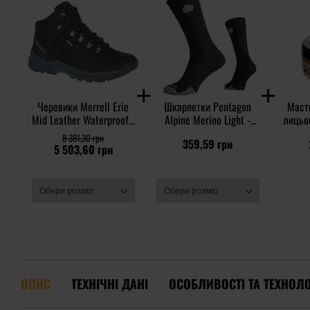
Черевики Merrell Erie
Шкарпетки Pentagon
Маст
Mid Leather Waterproof -
Alpine Merino Light -
лицьов
Black
Black
8 381,30 грн
359,59 грн
5 503,60 грн
ОПИС
ТЕХНІЧНІ ДАНІ
ОСОБЛИВОСТІ ТА ТЕХНОЛО