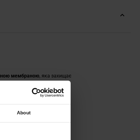
кною мембраною
, яка захищає
 п'яті
забезпечують
здоріжжю, так і для
About