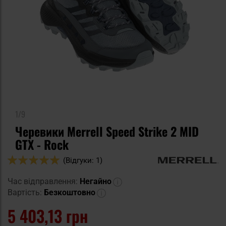
1/9
Черевики Merrell Speed Strike 2 MID
GTX - Rock
Оцінка:
(Відгуки: 1)
100
100
% of
Час відправлення:
Негайно
Вартість:
Безкоштовно
5 403,13 грн