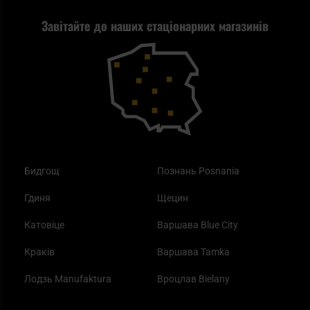
Рекламація
Завітайте до наших стаціонарних магазинів
Самозахист
Blackout - що це таке?
Повернення товару
Outdoor
Як працює маска від смогу?
Купони на знижку
Одяг
Найкращі спальні мішки на осінь
Бидгощ
Познань Posnania
Гдиня
Щецин
Катовіце
Варшава Blue City
Краків
Варшава Tamka
Лодзь Manufaktura
Вроцлав Bielany