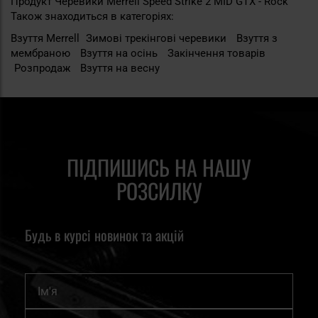
Продукт Черевики Merrell Speed Strike 2 MID GTX - Rock
Також знаходиться в категоріях:
Взуття Merrell
Зимові трекінгові черевики
Взуття з
мембраною
Взуття на осінь
Закінчення товарів
Розпродаж
Взуття на весну
ПІДПИШИСЬ НА НАШУ
РОЗСИЛКУ
Будь в курсі новинок та акцій
Ім'я
Підпишіться