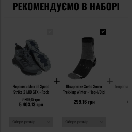
РЕКОМЕНДУЄМО В НАБОРІ
Черевики Merrell Speed
Шкарпетки Sesto Senso
Імпрегнат 
Strike 2 MID GTX - Rock
Trekking Winter - Чорні/Сірі
7 809,87 грн
299,16 грн
47
5 403,13 грн