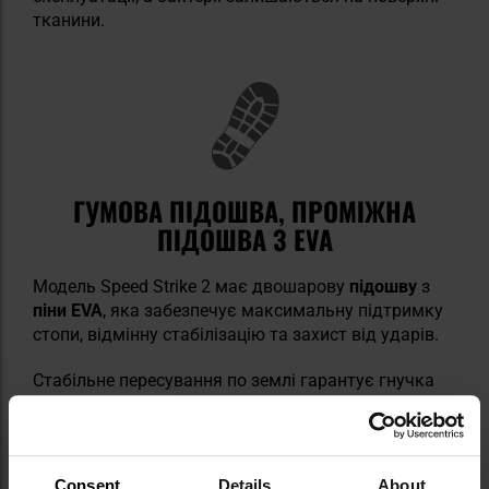
тканини.
ГУМОВА ПІДОШВА, ПРОМІЖНА
ПІДОШВА З EVA
Модель Speed Strike 2 має двошарову
підошву
з
піни EVA
, яка забезпечує максимальну підтримку
стопи, відмінну стабілізацію та захист від ударів.
Стабільне пересування по землі гарантує гнучка
та стійка до стирання підошва з міцної
гуми
. Вона
забезпечує
відмінну амортизацію
, а її
протиковзка
текстура
та глибокий протектор гарантують дуже
хороше зчеплення навіть на мокрих або слизьких
Consent
Details
About