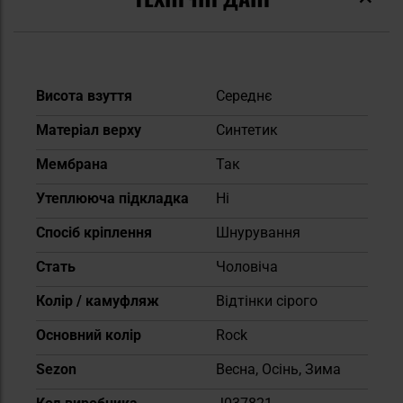
Докладніше
Висота взуття
Середнє
Матеріал верху
Синтетик
Мембрана
Так
Утеплююча підкладка
Ні
Спосіб кріплення
Шнурування
Cтать
Чоловіча
Колір / камуфляж
Відтінки сірого
Основний колір
Rock
Sezon
Весна, Осінь, Зима