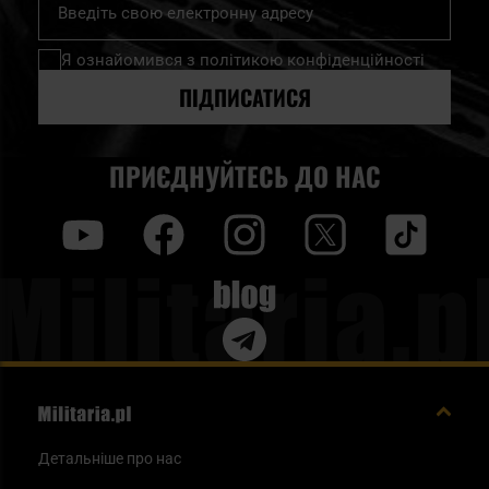
на
нашу
Я ознайомився з
політикою конфіденційності
розсилку
новин:
ПІДПИСАТИСЯ
ПРИЄДНУЙТЕСЬ ДО НАС
y
f
i
t
tt
Blog
Детальніше про нас