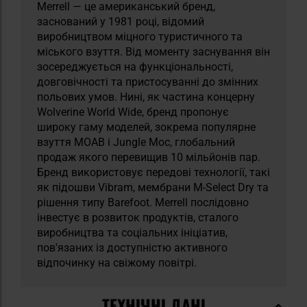
Merrell — це американський бренд,
заснований у 1981 році, відомий
виробництвом міцного туристичного та
міського взуття. Від моменту заснування він
зосереджується на функціональності,
довговічності та пристосуванні до змінних
польових умов. Нині, як частина концерну
Wolverine World Wide, бренд пропонує
широку гаму моделей, зокрема популярне
взуття MOAB і Jungle Moc, глобальний
продаж якого перевищив 10 мільйонів пар.
Бренд використовує передові технології, такі
як підошви Vibram, мембрани M-Select Dry та
рішення типу Barefoot. Merrell послідовно
інвестує в розвиток продуктів, сталого
виробництва та соціальних ініціатив,
пов'язаних із доступністю активного
відпочинку на свіжому повітрі.
ТЕХНІЧНІ ДАНІ