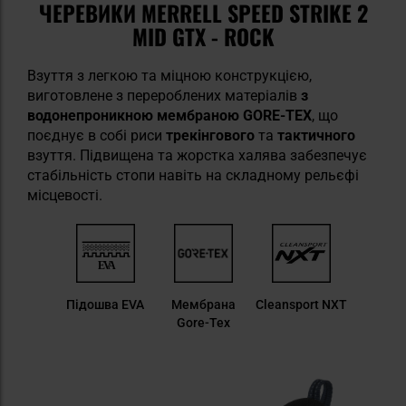
ЧЕРЕВИКИ MERRELL SPEED STRIKE 2
MID GTX - ROCK
Взуття з легкою та міцною конструкцією,
виготовлене з перероблених матеріалів
з
водонепроникною мембраною GORE-TEX
, що
поєднує в собі риси
трекінгового
та
тактичного
взуття. Підвищена та жорстка халява забезпечує
стабільність стопи навіть на складному рельєфі
місцевості.
Підошва EVA
Мембрана
Cleansport NXT
Gore-Tex