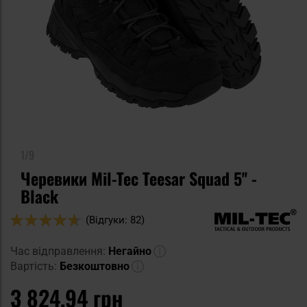
1/9
Черевики Mil-Tec Teesar Squad 5'' -
Black
Оцінка:
(Відгуки: 82)
92
100
% of
Час відправлення:
Негайно
Вартість:
Безкоштовно
3 824,94 грн