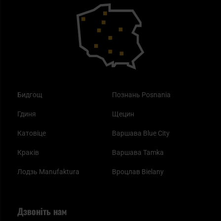
Outdoor
Як працює маска від смогу?
Купони на знижку
Одяг
Найкращі спальні мішки на осінь
Бидгощ
Познань Posnania
Гдиня
Щецин
Катовіце
Варшава Blue City
Краків
Варшава Tamka
Лодзь Manufaktura
Вроцлав Bielany
Дзвоніть нам