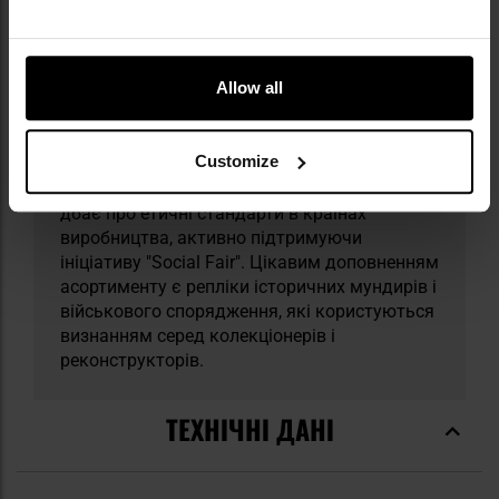
дистрибуції одягу та аутдор і тактичного
спорядження. Використовуючи досвід
роботи з надлишковим військовим майном і
Allow all
водночас розвиваючи власні сучасні
рішення — як-от лінійку цивільних
камуфляжів Phantomleaf® — компанія
Customize
здобула репутацію виробника якісного
спорядження за привабливою ціною. Бренд
дбає про етичні стандарти в країнах
виробництва, активно підтримуючи
ініціативу "Social Fair". Цікавим доповненням
асортименту є репліки історичних мундирів і
військового спорядження, які користуються
визнанням серед колекціонерів і
реконструкторів.
ТЕХНІЧНІ ДАНІ