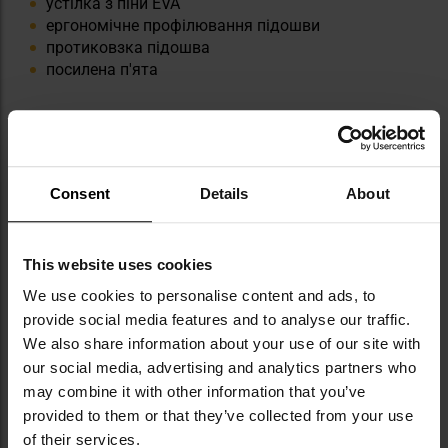
устілка з піни EVA
ергономічне профілювання підошви
протиковзка підошва
посилена п'ята
Інформація про виробника та техніку безпеки
Consent
Details
About
This website uses cookies
We use cookies to personalise content and ads, to
provide social media features and to analyse our traffic.
Militaria.pl є офіційним дистриб’ютором
We also share information about your use of our site with
бренду Mil-Tec.
our social media, advertising and analytics partners who
may combine it with other information that you’ve
Mil-Tec — це бренд, створений компанією
provided to them or that they’ve collected from your use
Sturm Handels GmbH, яка з 1971 року
of their services.
спеціалізується на виробництві й