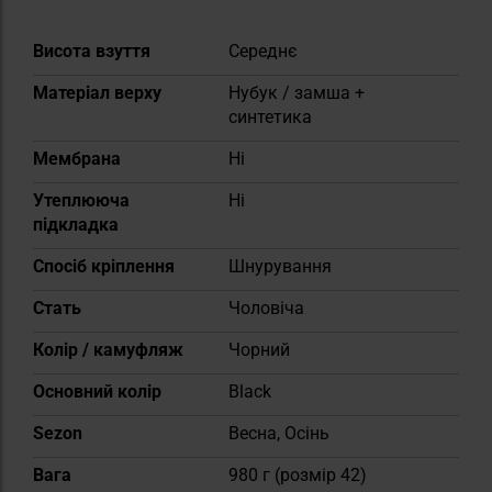
Докладніше
Висота взуття
Середнє
Матеріал верху
Нубук / замша +
синтетика
Мембрана
Ні
Утеплююча
Ні
підкладка
Спосіб кріплення
Шнурування
Cтать
Чоловіча
Колір / камуфляж
Чорний
Основний колір
Black
Sezon
Весна, Осінь
Вага
980 г (розмір 42)