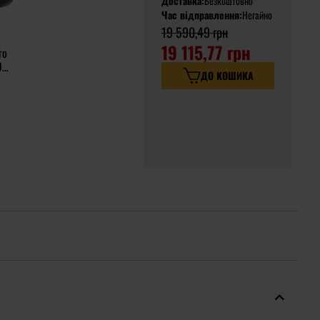
Доставка:
Безкоштовно
Час відправлення:
Негайно
19 590,49 грн
19 115,77 грн
го
OK
ДО КОШИКА
ack