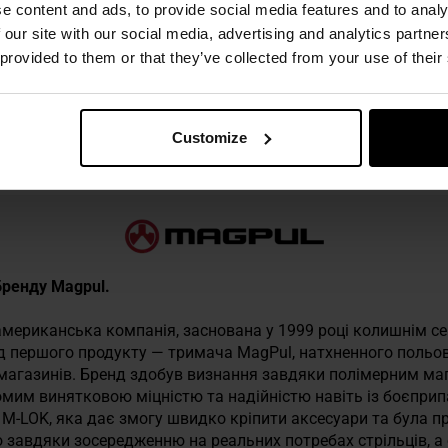
e content and ads, to provide social media features and to analy
 our site with our social media, advertising and analytics partn
 provided to them or that they’ve collected from your use of their
 техніку безпеки
Customize
 бренду Magpul.
— американська компанія, заснована у 1999 році колишнім 
ь від першого продукту — тримача MagPul, натхненного поль
агазинів. Бренд здобув визнання завдяки полімерним м
ідомим винятковою міцністю та надійністю навіть із боєпр
M-LOK, яка дає змогу швидко кріпити аксесуари та була п
 завдяки зосередженню на реальних потребах стрільців, 