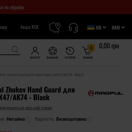
ся на обробку
вару
Акція KSK
UA
UAH
0,00 грн
0
АКАУНТ
БАЖАНЕ
ІСТОРІЯ
КОШИК
kov Hand Guard для гвинтівок AK47/AK74 - Black
ul Zhukov Hand Guard для
K47/AK74 - Black
відгукнеться про цей товар
ня:
Негайно
Вартість:
Безкоштовно