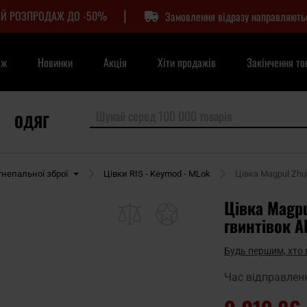
|
Й РОЗПРОДАЖ ДО -50%
Замовлення відразу направляють
аж
Новинки
Акція
Хіти продажів
Закінчення то
ОДЯГ
гнепальної зброї
Цівки RIS - Keymod - MLok
Цівка Magpul Zhu
Цівка Magp
гвинтівок A
Будь першим, хто 
Час відправлен