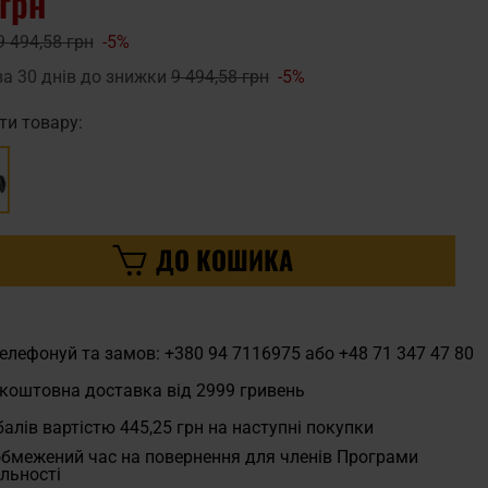
 грн
9 494,58 грн
-5%
за 30 днів до знижки
9 494,58 грн
-5%
ти товару:
ДО КОШИКА
елефонуй та замов: +380 94 7116975 або +48 71 347 47 80
коштовна доставка від 2999 гривень
алів вартістю
445,25 грн
на наступні покупки
бмежений час на повернення для членів Програми
льності