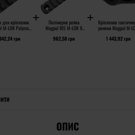
а для кріплення
Полімерна рейка
Кріплення тактично
l M-LOK Polymer
Magpul RIS M-LOK 9
ременя Magpul M-L
 5 Slots - Black
слотів
QD Sling Mount - Bl
842,24 грн
962,58 грн
1 443,92 грн
ПИТИ
ОПИС