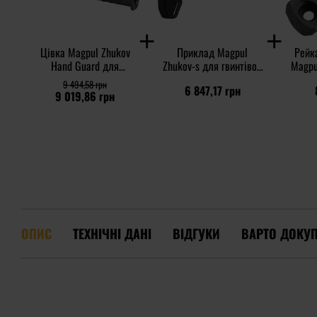
Цівка Magpul Zhukov
Приклад Magpul
Рейк
Hand Guard для
Zhukov-s для гвинтівок
Magpu
гвинтівок AK47/AK74 -
AK47/AK74 - Black
Rail
9 494,58 грн
6 847,17 грн
Black
9 019,86 грн
ОПИС
ТЕХНІЧНІ ДАНІ
ВІДГУКИ
ВАРТО ДОКУ