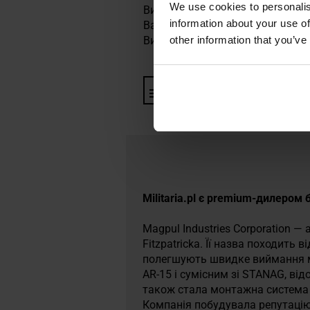
We use cookies to personalis
Висота: 50 мм
information about your use of
Вага: 435 г
Виробник:
other information that you’ve
Magpul, США
Інформація про виробника та
Militaria.pl є premium-дилером
Magpul Industries Corporation 
Fitzpatricka. Її назва походит
полегшують швидке виймання м
AR-15 і сумісним зі STANAG, в
також стала монтажна система 
Компанія побудувала репутацію