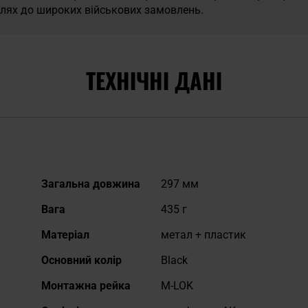
лях до широких військових замовлень.
ТЕХНІЧНІ ДАНІ
Докладніше
Загальна довжина
297 мм
Вага
435 г
Матеріал
метал + пластик
Основний колір
Black
Монтажна рейка
M-LOK