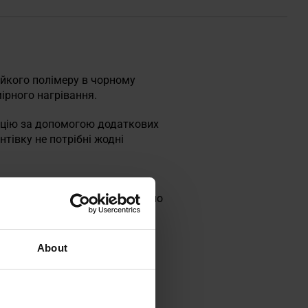
ійкого полімеру в чорному
ірного нагрівання.
кцію за допомогою додаткових
тівку не потрібні жодні
 за допомогою фрезерування.
я встановлення цівки необхідно
About