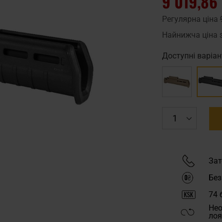
9 019,86
Регулярна ціна
Найнижча ціна 
Доступні варіан
Зат
Без
74
б
Нео
лоя