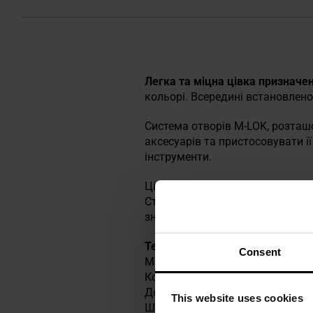
Легка та міцна цівка призначен
кольорі. Всередині встановлен
Система отворів M-LOK, розташ
аксесуарів та пристосовувати ї
інструменти.
Цівка не сумісна з гвинтівкам
Ствол гвинтівки повинен мати 
зняти заводську упорну пластин
Технічні характеристики
Consent
Матеріал: полімер та метал
Колір: Black
Довжина: 297 мм
This website uses cookies
Ширина: 48 мм