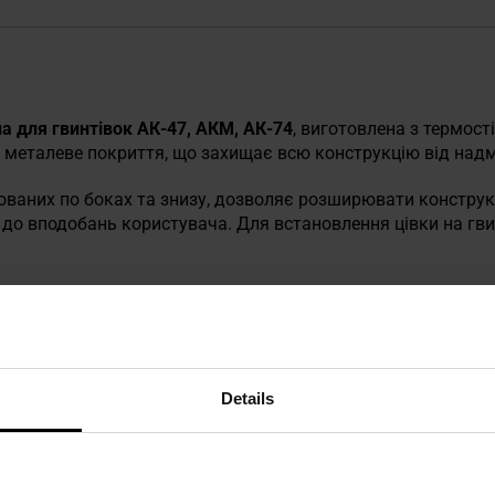
а для гвинтівок АК-47, АКМ, АК-74
, виготовлена з термост
о металеве покриття, що захищає всю конструкцію від надм
ованих по боках та знизу, дозволяє розширювати констру
ї до вподобань користувача. Для встановлення цівки на гвин
и югославського виробництва, типу RPK або виготовленими
довжину понад 13 дюймів і товщину між 16,75-18,25 мм. Дл
у та вушко підвіски.
Details