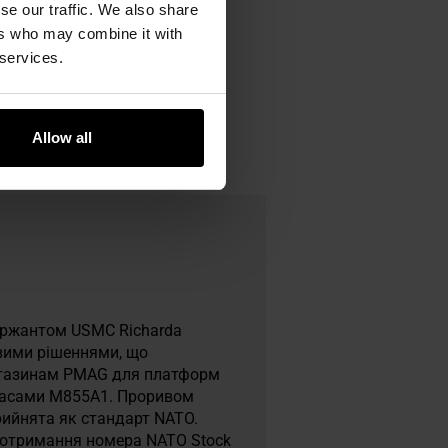
se our traffic. We also share
ers who may combine it with
 services.
Allow all
сержантом USMC Richarda
овими рішеннями, що
агазинам PMAG для платформ
ипасами M855A1. Проривом
рийнята як стандарт NATO.
а отримання номера NATO Stock