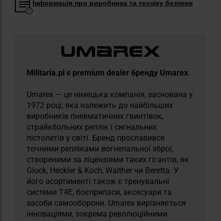
Інформація про виробника та техніку безпеки
Militaria.pl є premium dealer бренду Umarex.
Umarex — це німецька компанія, заснована у
1972 році, яка належить до найбільших
виробників пневматичних гвинтівок,
страйкбольних реплік і сигнальних
пістолетів у світі. Бренд прославився
точними репліками вогнепальної зброї,
створеними за ліцензіями таких гігантів, як
Glock, Heckler & Koch, Walther чи Beretta. У
його асортименті також є тренувальні
системи T4E, боєприпаси, аксесуари та
засоби самооборони. Umarex вирізняється
інноваціями, зокрема революційними