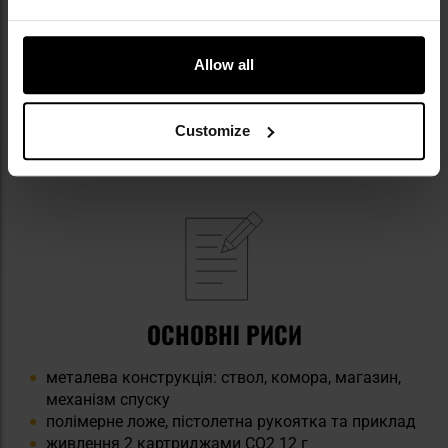
ЕЛЕМЕНТИ КОМПЛЕКТУ
Allow all
рушниця
приклад
прицільні пристосування
Customize
пристрій, що полегшує зарядку
ОСНОВНІ РИСИ
металева конструкція: ствол, комора, магазин,
механізм спуску
полімерне ложе, пістолетна рукоятка та приклад
живлення 2 картриджами CO2 12 г