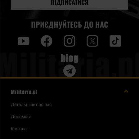
новин:
ПІДПИСАТИСЯ
ПРИЄДНУЙТЕСЬ ДО НАС
y
f
i
t
tt
Blog
Детальніше про нас
Допомога
Контакт