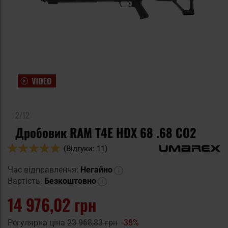
2/12
Дробовик RAM T4E HDX 68 .68 CO2
Оцінка:
(Відгуки: 11)
98
100
% of
Час відправлення:
Негайно
Вартість:
Безкоштовно
14 976,02 грн
Регулярна ціна
23 968,83 грн
-38%