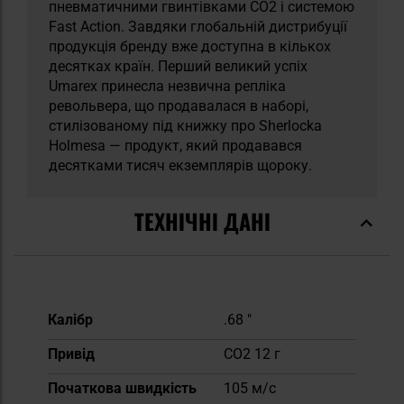
пневматичними гвинтівками CO2 і системою
Fast Action. Завдяки глобальній дистрибуції
продукція бренду вже доступна в кількох
десятках країн. Перший великий успіх
Umarex принесла незвична репліка
револьвера, що продавалася в наборі,
стилізованому під книжку про Sherlocka
Holmesa — продукт, який продавався
десятками тисяч екземплярів щороку.
ТЕХНІЧНІ ДАНІ
Докладніше
Калібр
.68 "
Привід
CO2 12 г
Початкова швидкість
105 м/с