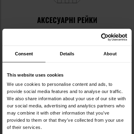
АКСЕСУАРНІ РЕЙКИ
Довга
гребінчаста рейка picatinny
дозволяє
кріпити коліматор або класичні прицільні
пристосування. З заводу на ній встановлено
світловодовий передній
, який полегшує
Consent
Details
About
прицілювання в умовах недостатнього освітлення,
та
регульована в двох площинах задня
.
Додаткове тактичне обладнання, як наприклад
This website uses cookies
ліхтарик або лазерний приціл, може бути
We use cookies to personalise content and ads, to
встановлено на
ложі в системі M-LOK або на
provide social media features and to analyse our traffic.
нижній рейці RIS 22 мм
.
We also share information about your use of our site with
our social media, advertising and analytics partners who
may combine it with other information that you’ve
provided to them or that they’ve collected from your use
of their services.