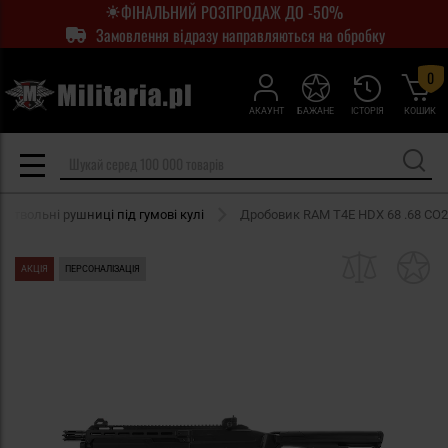
ФІНАЛЬНИЙ РОЗПРОДАЖ ДО -50%
Замовлення відразу направляються на обробку
0
АКАУНТ
БАЖАНЕ
ІСТОРІЯ
КОШИК
оствольні рушниці під гумові кулі
Дробовик RAM T4E HDX 68 .68 CO2
АКЦІЯ
ПЕРСОНАЛІЗАЦІЯ