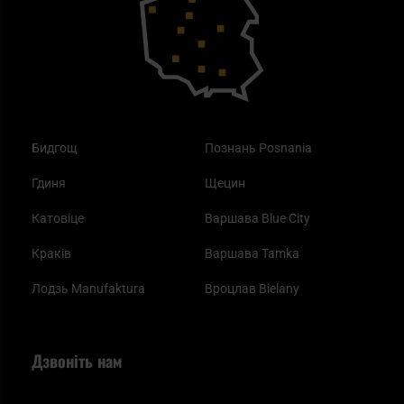
Одяг
Найкращі спальні мішки на осінь
Бидгощ
Познань Posnania
Гдиня
Щецин
Катовіце
Варшава Blue City
Краків
Варшава Tamka
Лодзь Manufaktura
Вроцлав Bielany
Дзвоніть нам