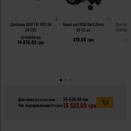
Дробовик RAM T4E HDX 68
Гумові кулі RAM Dark Devils
Кулі флуо
.68 CO2
.68 20 шт.
RAM Nite D
23 968,83 грн
419,66 грн
41
14 976,02 грн
25 550,48 грн
Доставка:
Безкоштовно
16 533,69 грн
Час відправлення:
Негайно