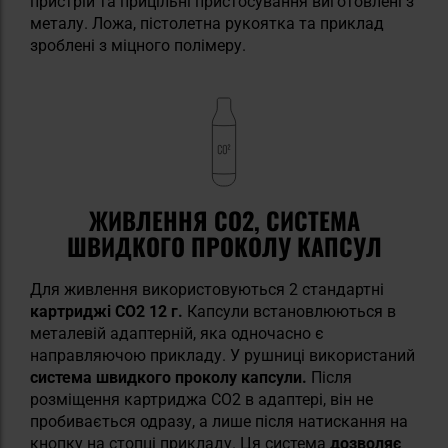
пристрій та прицільні пристосування виготовлені з
металу. Ложа, пістолетна рукоятка та приклад
зроблені з міцного полімеру.
ЖИВЛЕННЯ CO2, СИСТЕМА
ШВИДКОГО ПРОКОЛУ КАПСУЛ
Для живлення використовуються 2 стандартні
картриджі CO2 12 г.
Капсули
встановлюються в
металевій адаптерній, яка одночасно є
направляючою прикладу. У рушниці використаний
система швидкого проколу капсули.
Після
розміщення картриджа CO2 в адаптері, він не
пробивається одразу, а лише після натискання на
кнопку на стопці прикладу. Ця система
дозволяє