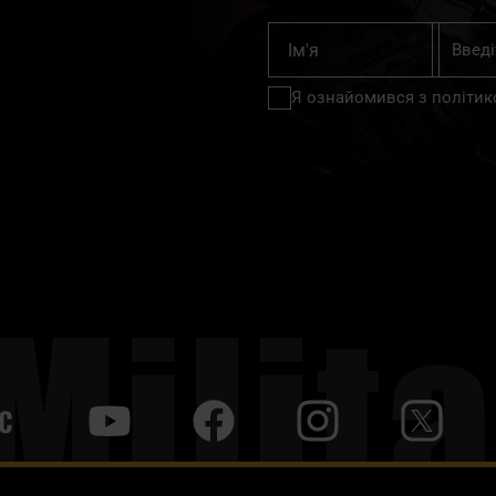
Підпишіт
Ім'я
на
нашу
Я ознайомився з
політик
розсилку
новин:
С
y
f
i
t
tt