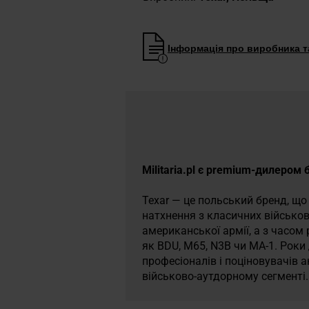
Інформація про виробника та
Militaria.pl є premium-дилером 
Texar — це польський бренд, що
натхнення з класичних військов
американської армії, а з часом
як BDU, M65, N3B чи MA-1. Роки
професіоналів і поціновувачів 
військово-аутдорному сегменті.