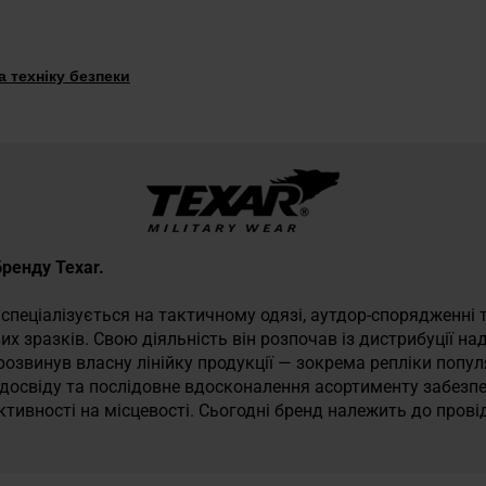
 техніку безпеки
бренду Texar.
 спеціалізується на тактичному одязі, аутдор-спорядженні т
их зразків. Свою діяльність він розпочав із дистрибуції 
 розвинув власну лінійку продукції — зокрема репліки попу
 досвіду та послідовне вдосконалення асортименту забезп
активності на місцевості. Сьогодні бренд належить до пров