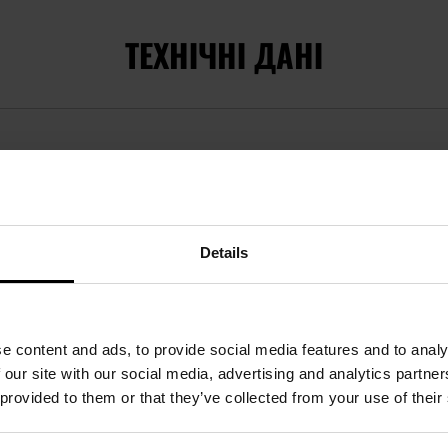
ТЕХНІЧНІ ДАНІ
Докладніше
EAN
5902414818729
Код виробника
55-EMPL-AC
Details
Виробник
Texar
e content and ads, to provide social media features and to analy
ВІДГУКИ
 our site with our social media, advertising and analytics partn
 provided to them or that they’ve collected from your use of their