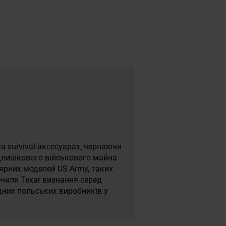
а survival-аксесуарах, черпаючи
надлишкового військового майна
лярних моделей US Army, таких
ечили Texar визнання серед
ідних польських виробників у