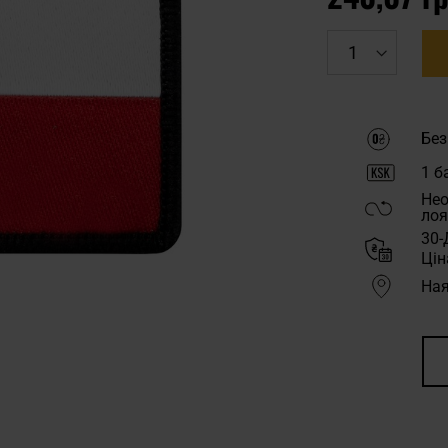
Без
1
ба
Нео
лоя
30-
Цін
Ная