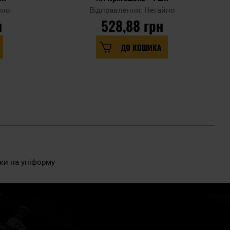
йно
Відправлення: Негайно
н
528,88 грн
ДО КОШИКА
и на уніформу