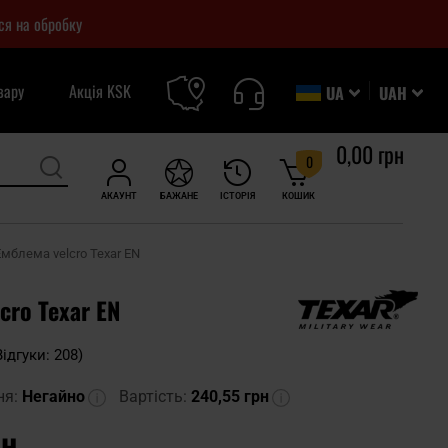
ся на обробку
вару
Акція KSK
UA
UAH
0,00 грн
0
АКАУНТ
БАЖАНЕ
ІСТОРІЯ
КОШИК
Емблема velcro Texar EN
cro Texar EN
Відгуки: 208)
ня:
Негайно
Вартість:
240,55 грн
рн