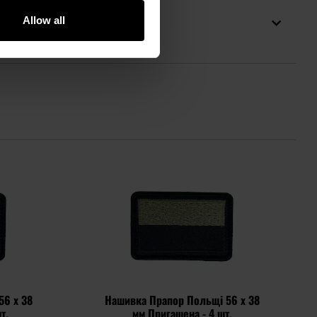
Allow all
56 x 38
Нашивка Прапор Польщі 56 x 38
т.
мм Пригашена - 4 шт.