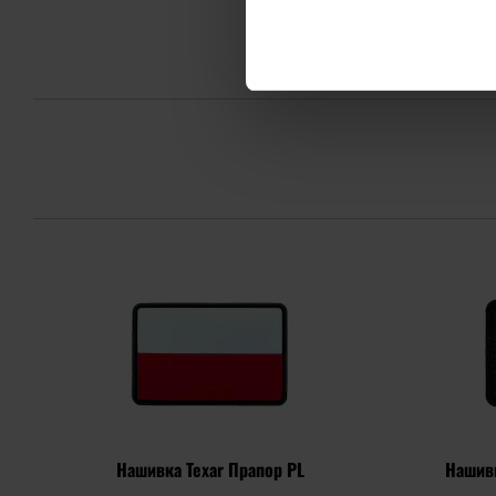
Нашивка Texar Прапор PL
Нашивк