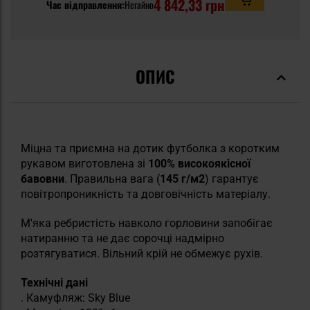
4 842,33 грн
Час відправлення:
Негайно
ОПИС
Міцна та приємна на дотик футболка з коротким
рукавом виготовлена зі
100%
високоякісної
бавовни
. Правильна вага (
145 г/м2
) гарантує
повітропроникність та довговічність матеріалу.
М'яка ребристість навколо горловини запобігає
натиранню та не дає сорочці надмірно
розтягуватися. Вільний крій не обмежує рухів.
Технічні дані
. Камуфляж: Sky Blue