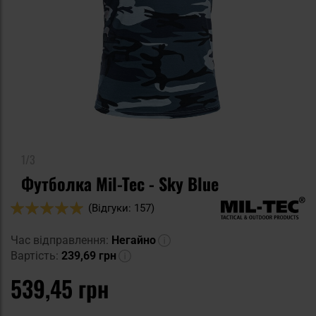
1/3
Футболка Mil-Tec - Sky Blue
Оцінка:
(Відгуки: 157)
98
100
% of
Час відправлення:
Негайно
Вартість:
239,69 грн
539,45 грн