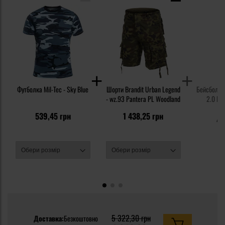
Футболка Mil-Tec - Sky Blue
Шорти Brandit Urban Legend
Бейсболка 
- wz.93 Pantera PL Woodland
2.0 BB 
P
5
539,45 грн
1 438,25 грн
47
5 322,30 грн
Доставка:
Безкоштовно