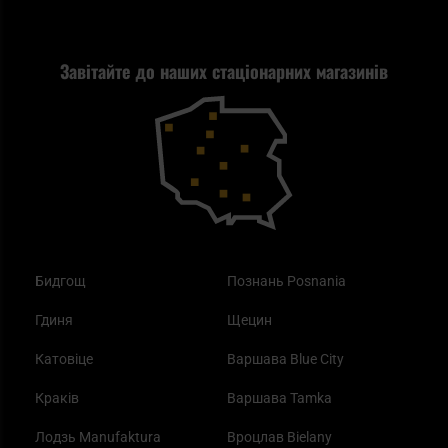
Tax Free
Стрільба
Найкращий ліхтарик для EDC
Рекламація
Завітайте до наших стаціонарних магазинів
Самозахист
Blackout - що це таке?
Повернення товару
Outdoor
Як працює маска від смогу?
Купони на знижку
Одяг
Найкращі спальні мішки на осінь
Бидгощ
Познань Posnania
Гдиня
Щецин
Катовіце
Варшава Blue City
Краків
Варшава Tamka
Лодзь Manufaktura
Вроцлав Bielany