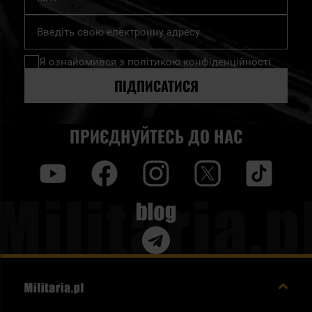
Підпишіться
на
нашу
Я ознайомився з
політикою конфіденційності
розсилку
новин:
ПІДПИСАТИСЯ
ПРИЄДНУЙТЕСЬ ДО НАС
y
f
i
t
tt
Blog