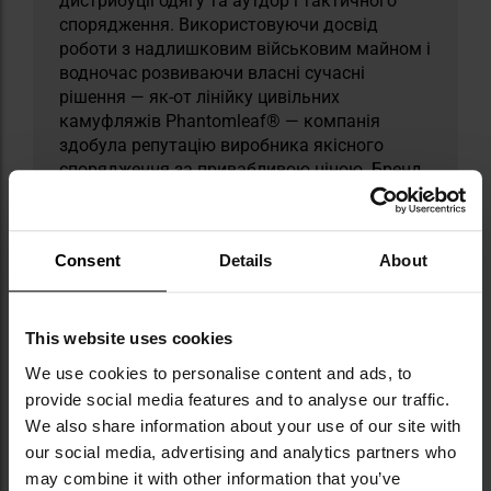
дистрибуції одягу та аутдор і тактичного
спорядження. Використовуючи досвід
роботи з надлишковим військовим майном і
водночас розвиваючи власні сучасні
рішення — як-от лінійку цивільних
камуфляжів Phantomleaf® — компанія
здобула репутацію виробника якісного
спорядження за привабливою ціною. Бренд
дбає про етичні стандарти в країнах
виробництва, активно підтримуючи
ініціативу "Social Fair". Цікавим доповненням
Consent
Details
About
асортименту є репліки історичних мундирів і
військового спорядження, які користуються
визнанням серед колекціонерів і
реконструкторів.
This website uses cookies
We use cookies to personalise content and ads, to
ТЕХНІЧНІ ДАНІ
provide social media features and to analyse our traffic.
We also share information about your use of our site with
our social media, advertising and analytics partners who
may combine it with other information that you’ve