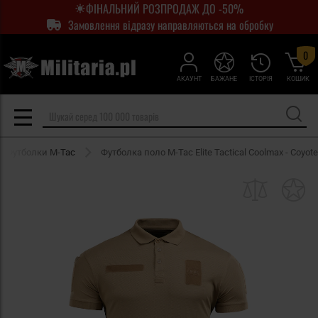
ФІНАЛЬНИЙ РОЗПРОДАЖ ДО -50%
Замовлення відразу направляються на обробку
0
АКАУНТ
БАЖАНЕ
ІСТОРІЯ
КОШИК
Футболки M-Tac
Футболка поло M-Tac Elite Tactical Coolmax - Coyote