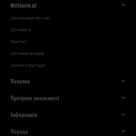
Детальніше про нас
Допомога
Контакт
Оптовий продаж
Силові структури
Покупки
Доставляємо в Україну!
Програма лояльності
Вартість і час доставки
Що ви отримуєте з акаунтом KSK
Інформація
Способи оплати
Як використати бали KSK
Умови та правила
Статус замовлення
Поради
Увійдіть в систему