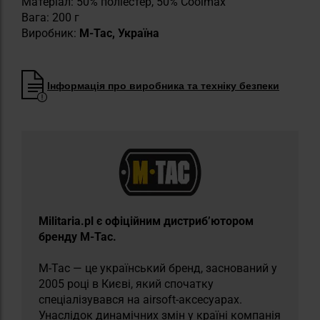
Матеріал: 50% поліестер, 50% Coolmax
Вага: 200 г
Виробник:
M-Tac, Україна
Інформація про виробника та техніку безпеки
​Militaria.pl є офіційним дистриб’ютором
бренду M-Tac.
M-Tac — це український бренд, заснований у
2005 році в Києві, який спочатку
спеціалізувався на airsoft-аксесуарах.
Унаслідок динамічних змін у країні компанія