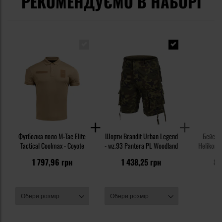
РЕКОМЕНДУЄМО В НАБОРІ
Футболка поло M-Tac Elite
Шорти Brandit Urban Legend
Бейсбол
Tactical Coolmax - Coyote
- wz.93 Pantera PL Woodland
Helikon-T
1 797,96 грн
1 438,25 грн
83