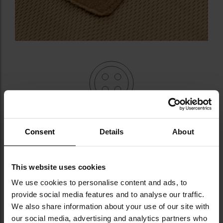
ЗАСТІБАННЯ НА ҐУДЗИКИ
Consent
Details
About
Модель оснащена
трьома ґудзиками під шиєю
, які
розстібаються, що полегшує одягання та знімання
футболки.
This website uses cookies
We use cookies to personalise content and ads, to
provide social media features and to analyse our traffic.
We also share information about your use of our site with
our social media, advertising and analytics partners who