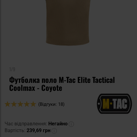
1/9
Футболка поло M-Tac Elite Tactical
Coolmax - Coyote
Оцінка:
(Відгуки: 18)
98
100
% of
Час відправлення:
Негайно
Вартість:
239,69 грн