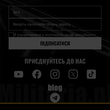
Ім'я
Підпишіться
на
нашу
Я ознайомився з
політикою конфіденційності
розсилку
новин:
ПІДПИСАТИСЯ
ПРИЄДНУЙТЕСЬ ДО НАС
y
f
i
t
tt
Blog