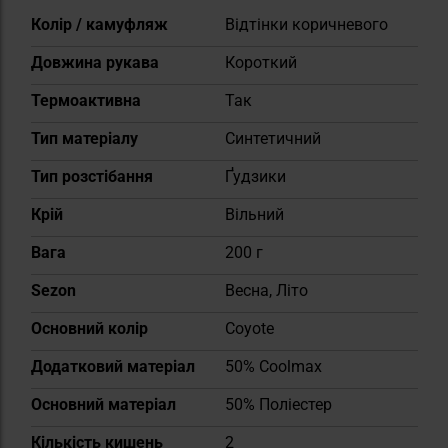
Докладніше
Колір / камуфляж
Відтінки коричневого
Довжина рукава
Короткий
Термоактивна
Так
Тип матеріалу
Синтетичний
Тип розстібання
Ґудзики
Крій
Вільний
Вага
200 г
Sezon
Весна, Літо
Основний колір
Coyote
Додатковий матеріал
50% Coolmax
Основний матеріал
50% Поліестер
Кількість кишень
2