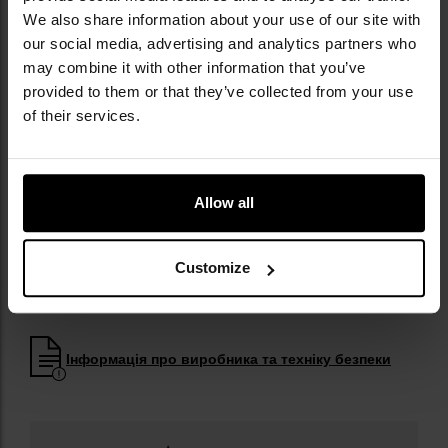
We also share information about your use of our site with
our social media, advertising and analytics partners who
may combine it with other information that you’ve
provided to them or that they’ve collected from your use
КЛЮЧОВІ ХАРАКТЕРИСТИКИ
of their services.
виготовлена на 100% з бавовни
щільність 170 г/м2
повітропроникна конструкція
Allow all
подвійні шви
вільний крій
Customize
стійкий принт на спині
Інформація про виробника та техніку безпеки