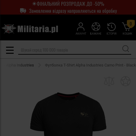
ФІНАЛЬНИЙ РОЗПРОДАЖ ДО -50%
Замовлення відразу направляються на обробку
0
АКАУНТ
БАЖАНЕ
ІСТОРІЯ
КОШИК
ки Alpha Industries
Футболка T-Shirt Alpha Industries Camo Print - Black