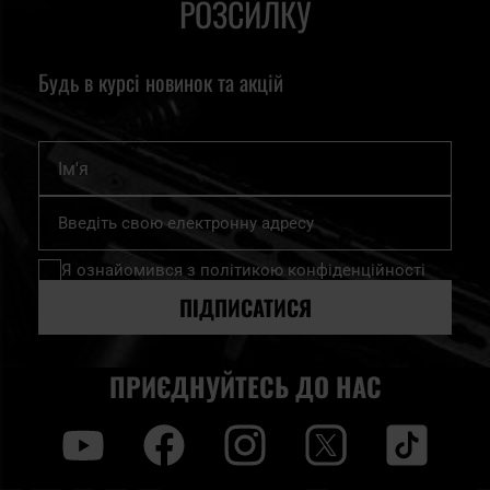
РОЗСИЛКУ
Будь в курсі новинок та акцій
Ім'я
Підпишіться
на
нашу
Я ознайомився з
політикою конфіденційності
розсилку
новин:
ПІДПИСАТИСЯ
ПРИЄДНУЙТЕСЬ ДО НАС
y
f
i
t
tt