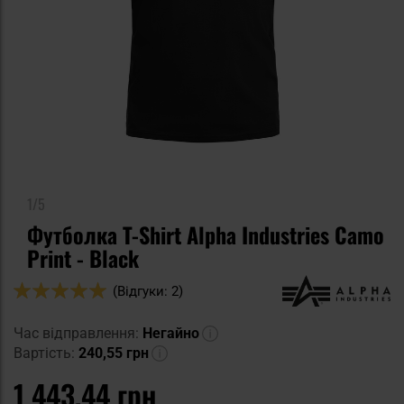
1/5
Футболка T-Shirt Alpha Industries Camo
Print - Black
Оцінка:
(Відгуки: 2)
100
100
% of
Час відправлення:
Негайно
Вартість:
240,55 грн
1 443,44 грн