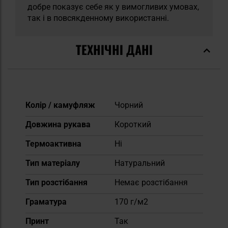
добре показує себе як у вимогливих умовах,
так і в повсякденному використанні.
ТЕХНІЧНІ ДАНІ
Докладніше
Колір / камуфляж
Чорний
Довжина рукава
Короткий
Термоактивна
Ні
Тип матеріалу
Натуральний
Тип розстібання
Немає розстібання
Граматура
170 г/м2
Принт
Так