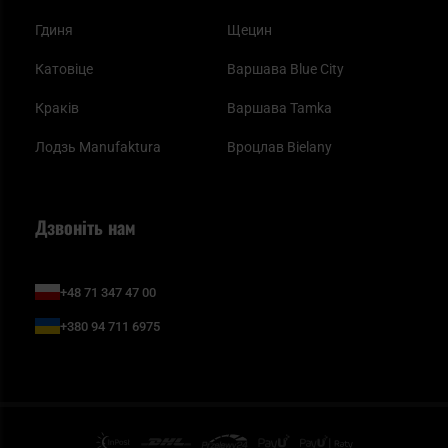
Гдиня
Щецин
Катовіце
Варшава Blue City
Краків
Варшава Tamka
Лодзь Manufaktura
Вроцлав Bielany
Дзвоніть нам
+48 71 347 47 00
+380 94 711 6975