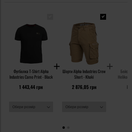
Футболка T-Shirt Alpha
Шорти Alpha Industries Crew
Бейсбол
Industries Camo Print - Black
Short - Khaki
Helikon-T
1 443,44 грн
2 876,05 грн
84