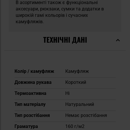
В асортименті також є функціональні
аксесуари, рюкзаки, сумки та додатки в
широкій гамі кольорів і сучасних
камуфляжів.
ТЕХНІЧНІ ДАНІ
Докладніше
Колір / камуфляж
Камуфляж
Довжина рукава
Короткий
Термоактивна
Ні
Тип матеріалу
Натуральний
Тип розстібання
Немає розстібання
Граматура
160 г/м2