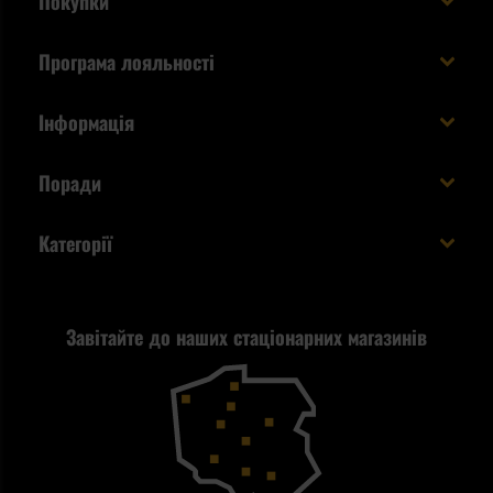
Покупки
Доставляємо в Україну!
Програма лояльності
Вартість і час доставки
Що ви отримуєте з акаунтом KSK
Інформація
Способи оплати
Як використати бали KSK
Умови та правила
Статус замовлення
Поради
Увійдіть в систему
Cookies
Доставка за кордон
Евакуаційний рюкзак виживальника - як його
Категорії
спакувати?
Політика конфіденційності
Tax Free
Стрільба
Найкращий ліхтарик для EDC
Рекламація
Завітайте до наших стаціонарних магазинів
Самозахист
Blackout - що це таке?
Повернення товару
Outdoor
Як працює маска від смогу?
Купони на знижку
Одяг
Найкращі спальні мішки на осінь