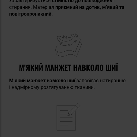
характеризується
стійкістю до пошкоджень
і
стирання. Матеріал
приємний на дотик, м’який та
повітропроникний.
М’ЯКИЙ МАНЖЕТ НАВКОЛО ШИЇ
М’який манжет навколо шиї
запобігає натиранню
і надмірному розтягуванню тканини.