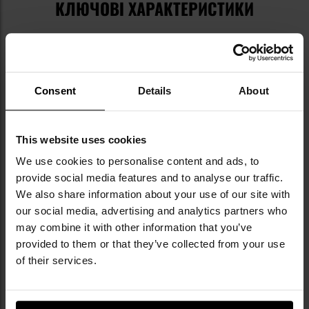
КЛЮЧОВІ ХАРАКТЕРИСТИКИ
вільний крій
бавовняна конструкція
щільність 160 г/м2
м’який манжет навколо шиї
Consent
Details
About
This website uses cookies
We use cookies to personalise content and ads, to
provide social media features and to analyse our traffic.
We also share information about your use of our site with
ТЕХНІЧНІ ХАРАКТЕРИСТИКИ
our social media, advertising and analytics partners who
may combine it with other information that you’ve
provided to them or that they’ve collected from your use
Камуфляж: Grey Camo
Матеріал: 100% бавовна
of their services.
Щільність: 160 г/м2
Вага (розмір L): 176 г
Виробник:
Brandit, Німеччина