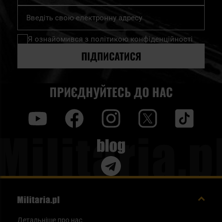
Підпишіться
на
нашу
Я ознайомився з
політикою конфіденційності
розсилку
новин:
ПІДПИСАТИСЯ
ПРИЄДНУЙТЕСЬ ДО НАС
y
f
i
t
tt
Blog
Детальніше про нас