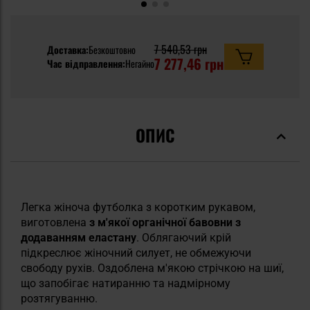
7 540,53 грн
Доставка:
Безкоштовно
7 277,46 грн
Час відправлення:
Негайно
ОПИС
Легка жіноча футболка з коротким рукавом,
виготовлена
з м'якої органічної бавовни з
додаванням еластану
. Облягаючий крій
підкреслює жіночний силует, не обмежуючи
свободу рухів. Оздоблена м'якою стрічкою на шиї,
що запобігає натиранню та надмірному
розтягуванню.