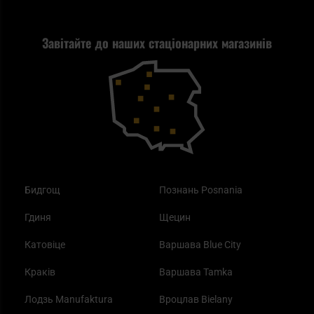
Стрільба
Найкращий ліхтарик для EDC
Рекламація
Завітайте до наших стаціонарних магазинів
Самозахист
Blackout - що це таке?
Повернення товару
Outdoor
Як працює маска від смогу?
Купони на знижку
Одяг
Найкращі спальні мішки на осінь
Бидгощ
Познань Posnania
Гдиня
Щецин
Катовіце
Варшава Blue City
Краків
Варшава Tamka
Лодзь Manufaktura
Вроцлав Bielany