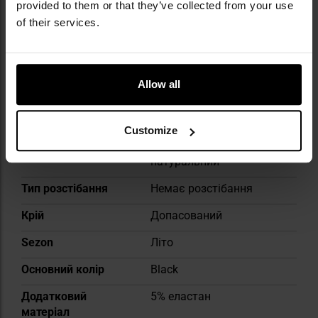
provided to them or that they’ve collected from your use
of their services.
Докладніше
Колір / камуфляж
Чорний
Allow all
Довжина рукава
Короткий
Термоактивна
Ні
Customize
Тип матеріалу
Синтетично-
натуральний
Тип розстібання
Немає розстібання
Крій
Допасований
Sezon
Літо
Основний колір
Black
Додатковий
5% еластан
матеріал