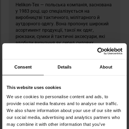
Helikon-Tex — польська компанія, заснована
у 1983 році, що спеціалізується на
виробництві тактичного, мілітарного й
аутдорного одягу. Вона пропонує широкий
асортимент продукції, такої як одяг,
рюкзаки, сумки й тактичні аксесуари, які
здобули визнання як серед силових
структур, так і серед поціновувачів аутдору.
У її асортименті вирізняються лінійки, такі
як: Bushcraft — присвячена любителям
Consent
Details
About
виживання, Law Enforcement — розроблена
для силових структур, а також Range —
створена для стрільців. Helikon-Tex
використовує сучасні зразки камуфляжу,
This website uses cookies
такі як MultiCam, ATACS чи PenCott,
We use cookies to personalise content and ads, to
забезпечуючи адаптацію до різних умов
provide social media features and to analyse our traffic.
місцевості.
We also share information about your use of our site with
our social media, advertising and analytics partners who
ТЕХНІЧНІ ДАНІ
may combine it with other information that you’ve