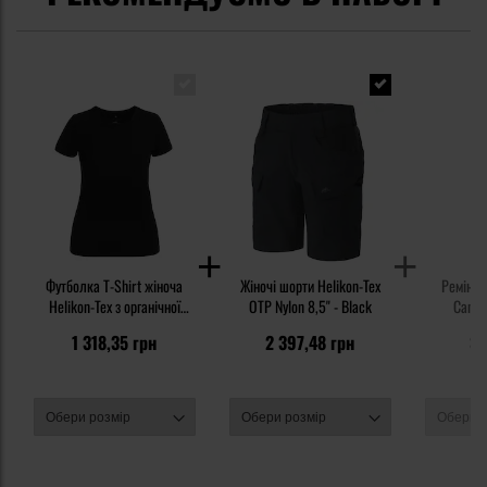
Футболка T-Shirt жіноча
Жіночі шорти Helikon-Tex
Ремінь 
Helikon-Tex з органічної
OTP Nylon 8,5" - Black
бавовни Slim - Black
1 318,35 грн
2 397,48 грн
35