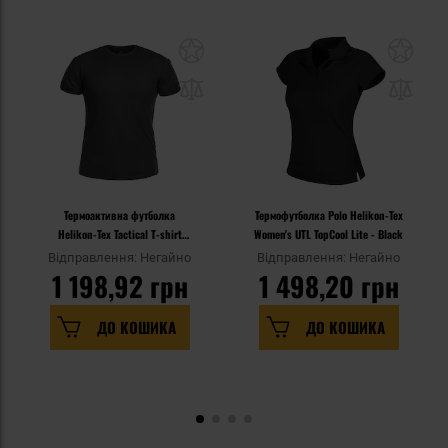
Термоактивна футболка
Термофутболка Polo Helikon-Tex
Helikon-Tex Tactical T-shirt
Women's UTL TopCool Lite - Black
TopCool - Black
Відправлення: Негайно
Відправлення: Негайно
1 198,92 грн
1 498,20 грн
ДО КОШИКА
ДО КОШИКА