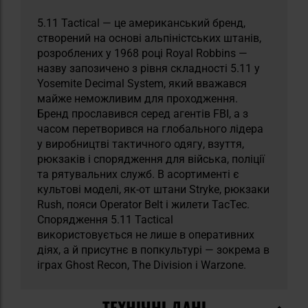
5.11 Tactical — це американський бренд,
створений на основі альпіністських штанів,
розроблених у 1968 році Royal Robbins —
назву запозичено з рівня складності 5.11 у
Yosemite Decimal System, який вважався
майже неможливим для проходження.
Бренд прославився серед агентів FBI, а з
часом перетворився на глобального лідера
у виробництві тактичного одягу, взуття,
рюкзаків і спорядження для війська, поліції
та рятувальних служб. В асортименті є
культові моделі, як-от штани Stryke, рюкзаки
Rush, пояси Operator Belt і жилети TacTec.
Спорядження 5.11 Tactical
використовується не лише в оперативних
діях, а й присутнє в попкультурі — зокрема в
іграх Ghost Recon, The Division і Warzone.
ТЕХНІЧНІ ДАНІ