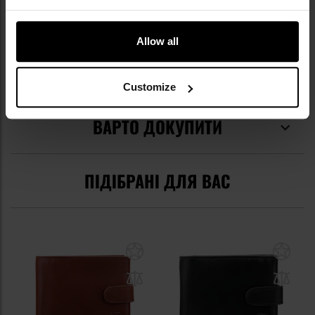
Код виробника
56716ABR-019
Виробник
5.11 Tactical
Allow all
ВІДГУКИ
Customize
ВАРТО ДОКУПИТИ
ПІДІБРАНІ ДЛЯ ВАС