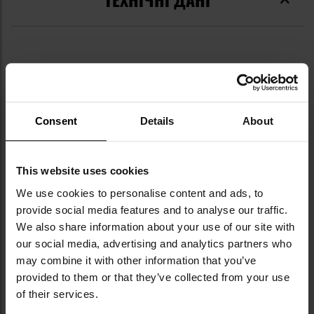
Докладніше
Колір / камуфляж
Чорний
Основний колір
Black
Consent
Details
About
Основний матеріал
синтетична шкіра
Додатковий матеріал
синтетична тканина
This website uses cookies
RFID
Так
We use cookies to personalise content and ads, to
Застібання гаманця
Немає
provide social media features and to analyse our traffic.
We also share information about your use of our site with
Вага
200 г
our social media, advertising and analytics partners who
may combine it with other information that you’ve
Розміри
10,8 x 8,4 см
provided to them or that they’ve collected from your use
EAN
888579911855
of their services.