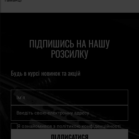
гаманці
ПІДПИШИСЬ НА НАШУ
РОЗСИЛКУ
Будь в курсі новинок та акцій
Ім'я
Підпишіться
на
нашу
Я ознайомився з
політикою конфіденційності
розсилку
новин:
ПІДПИСАТИСЯ