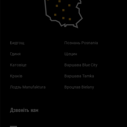
Одяг
Найкращі спальні мішки на осінь
Бидгощ
Познань Posnania
Гдиня
Щецин
Катовіце
Варшава Blue City
Краків
Варшава Tamka
Лодзь Manufaktura
Вроцлав Bielany
Дзвоніть нам