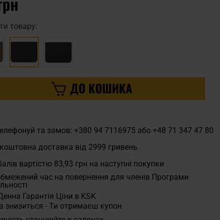
грн
ти товару:
ДО КОШИКА
елефонуй та замов: +380 94 7116975 або +48 71 347 47 80
коштовна доставка від 2999 гривень
алів вартістю
83,93 грн
на наступні покупки
бмежений час на повернення для членів Програми
льності
Денна Гарантія Ціни в KSK
а знизиться - Ти отримаєш купон
вність уточнюйте в салонах