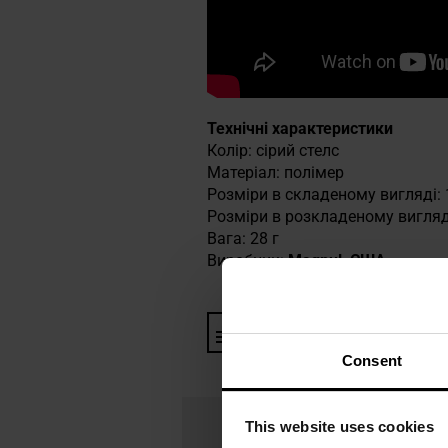
Технічні характеристики
Колір: сірий стелс
Матеріал: полімер
Розміри в складеному вигляді: 
Розміри в розкладеному вигляді
Вага: 28 г
Виробник:
Magpul, США
Інформація про виробника та
Consent
This website uses cookies