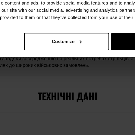
e content and ads, to provide social media features and to analy
 our site with our social media, advertising and analytics partn
 бренду Magpul.
 provided to them or that they’ve collected from your use of their
— американська компанія, заснована у 1999 році колишнім 
ь від першого продукту — тримача MagPul, натхненного поль
агазинів. Бренд здобув визнання завдяки полімерним м
Customize
ідомим винятковою міцністю та надійністю навіть із боєпр
M-LOK, яка дає змогу швидко кріпити аксесуари та була п
 завдяки зосередженню на реальних потребах стрільців, 
лях до широких військових замовлень.
ТЕХНІЧНІ ДАНІ