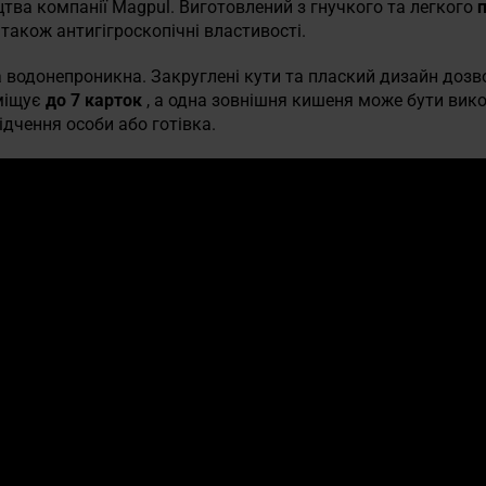
ва компанії Magpul. Виготовлений з гнучкого та легкого
а також антигігроскопічні властивості.
 водонепроникна. Закруглені кути та плаский дизайн доз
вміщує
до 7 карток
, а одна зовнішня кишеня може бути вик
відчення особи або готівка.