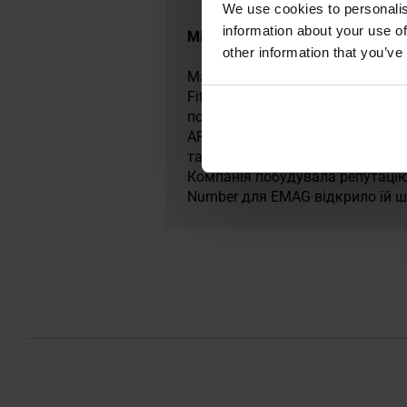
We use cookies to personalis
information about your use of
Militaria.pl є premium-дилером
other information that you’ve
Magpul Industries Corporation 
Fitzpatricka. Її назва походит
полегшують швидке виймання м
AR-15 і сумісним зі STANAG, в
також стала монтажна система 
Компанія побудувала репутацію
Number для EMAG відкрило їй ш