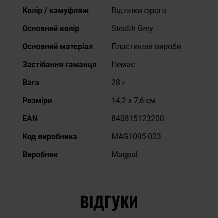
Докладніше
Колір / камуфляж
Відтінки сірого
Основний колір
Stealth Grey
Основний матеріал
Пластикові вироби
Застібання гаманця
Немає
Вага
28 г
Розміри
14,2 x 7,6 см
EAN
840815123200
Код виробника
MAG1095-023
Виробник
Magpul
ВІДГУКИ