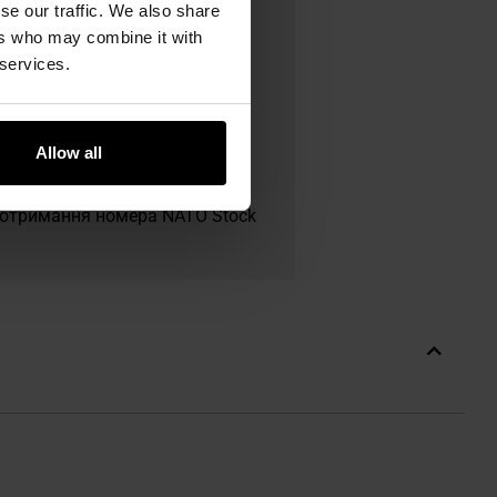
se our traffic. We also share
ers who may combine it with
 services.
сержантом USMC Richarda
овими рішеннями, що
агазинам PMAG для платформ
Allow all
ипасами M855A1. Проривом
рийнята як стандарт NATO.
а отримання номера NATO Stock