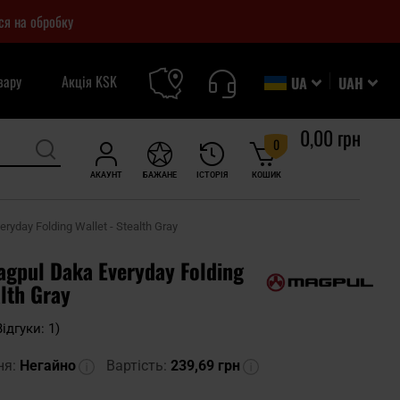
ся на обробку
вару
Акція KSK
UA
UAH
0,00 грн
0
АКАУНТ
БАЖАНЕ
ІСТОРІЯ
КОШИК
yday Folding Wallet - Stealth Gray
gpul Daka Everyday Folding
alth Gray
Відгуки: 1)
ня:
Негайно
Вартість:
239,69 грн