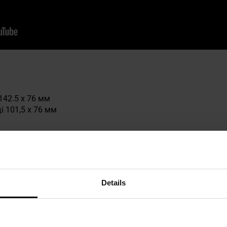
142.5 x 76 мм
 101,5 х 76 мм
 техніку безпеки
Details