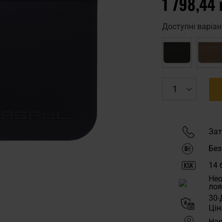
1 798,44 
Доступні варіан
Зат
Без
14
б
Нео
лоя
30-
Цін
Ная