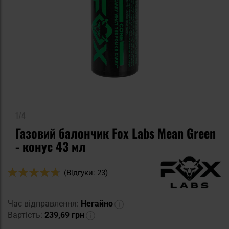
1/4
Газовий балончик Fox Labs Mean Green
- конус 43 мл
Оцінка:
(Відгуки: 23)
94
100
% of
Час відправлення:
Негайно
Вартість:
239,69 грн