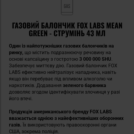
ГАЗОВИЙ БАЛОНЧИК FOX LABS MEAN
GREEN - СТРУМІНЬ 43 МЛ
Один із найпотужніших газових балончиків на
ринку,
що містить подразнюючу речовину на
основі капсаїцину з гостротою
3 000 000 SHU
.
Забезпечує миттєву дію. Газовий балончик FOX
LABS ефективно нейтралізує нападника, навіть
якщо він перебуває під впливом алкоголю чи
наркотиків. Додавання
зеленого барвника
дозволяє згодом ідентифікувати злочинця у разі
його втечі.
Продукція американського бренду FOX LABS
вважається однією з найефективніших оборонних
газів.
Їх використовують правоохоронні органи
США, зокрема поліція.