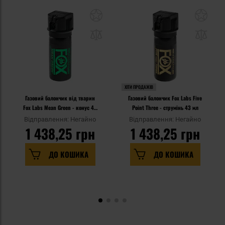
ХІТИ ПРОДАЖІВ
Газовий балончик від тварин
Газовий балончик Fox Labs Five
Fox Labs Mean Green - конус 43
Point Three - струмінь 43 мл
мл (DE)
Відправлення: Негайно
Відправлення: Негайно
1 438,25 грн
1 438,25 грн
ДО КОШИКА
ДО КОШИКА