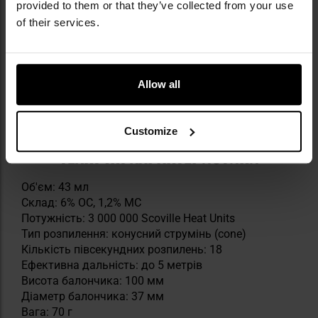
provided to them or that they’ve collected from your use
of their services.
Allow all
Customize
ТЕХНІЧНІ ХАРАКТЕРИСТИКИ
Об'єм: 43 мл
Склад: 6% OC, 1,2% MC
Потужність: 3 000 000 Scoville Heat Units
Тип розпилення: конусний струмінь (cone)
Кількість півсекундних розпилень: 18
Ефективна дальність: до 5 метрів
Висота балончика: 100 мм
Діаметр балончика: 37 мм
Вага: 70 г