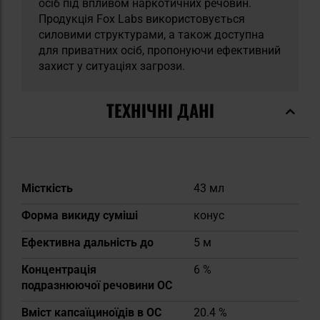
осіб під впливом наркотичних речовин.
Продукція Fox Labs використовується
силовими структурами, а також доступна
для приватних осіб, пропонуючи ефективний
захист у ситуаціях загрози.
ТЕХНІЧНІ ДАНІ
Докладніше
Місткість
43 мл
Форма викиду суміші
конус
Ефективна дальність до
5 м
Концентрація
6 %
подразнюючої речовини OC
Вміст капсаїциноїдів в OC
20.4 %