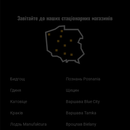
Стрільба
Найкращий ліхтарик для EDC
Рекламація
Завітайте до наших стаціонарних магазинів
Самозахист
Blackout - що це таке?
Повернення товару
Outdoor
Як працює маска від смогу?
Купони на знижку
Одяг
Найкращі спальні мішки на осінь
Бидгощ
Познань Posnania
Гдиня
Щецин
Катовіце
Варшава Blue City
Краків
Варшава Tamka
Лодзь Manufaktura
Вроцлав Bielany