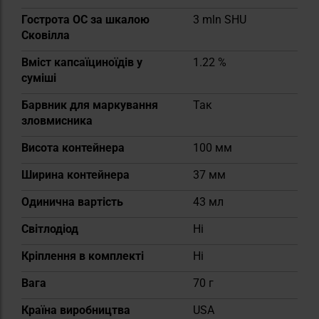
Гострота OC за шкалою
3 mln SHU
Сковілла
Вміст капсаїциноїдів у
1.22 %
суміші
Барвник для маркування
Так
зловмисника
Висота контейнера
100 мм
Ширина контейнера
37 мм
Одинична вартість
43 мл
Світлодіод
Ні
Кріплення в комплекті
Ні
Вага
70 г
Країна виробництва
USA