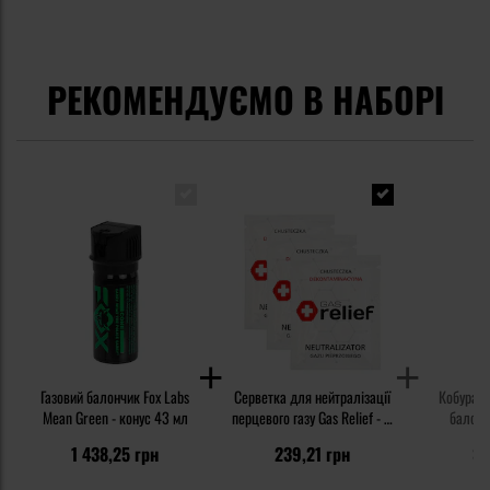
РЕКОМЕНДУЄМО В НАБОРІ
Газовий балончик Fox Labs
Серветка для нейтралізації
Кобура L
Mean Green - конус 43 мл
перцевого газу Gas Relief - 3
балонч
шт.
1 438,25 грн
239,21 грн
35