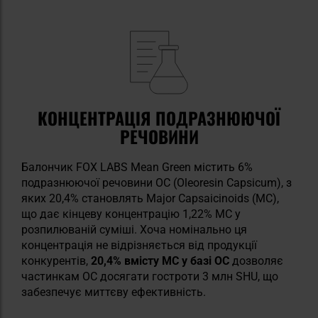
КОНЦЕНТРАЦІЯ ПОДРАЗНЮЮЧОЇ
РЕЧОВИНИ
Балончик FOX LABS Mean Green містить 6%
подразнюючої речовини OC (Oleoresin Capsicum), з
яких 20,4% становлять Major Capsaicinoids (MC),
що дає кінцеву концентрацію 1,22% MC у
розпилюваній суміші. Хоча номінально ця
концентрація не відрізняється від продукції
конкурентів,
20,4% вмісту MC у базі OC
дозволяє
частинкам OC досягати гостроти 3 млн SHU, що
забезпечує миттєву ефективність.