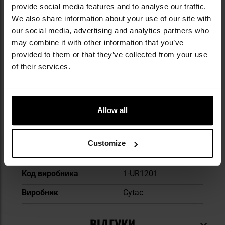
provide social media features and to analyse our traffic.
We also share information about your use of our site with
our social media, advertising and analytics partners who
Докладніше
Сумісність з molle/pals
Ні
may combine it with other information that you’ve
provided to them or that they’ve collected from your use
Основний колір
Black
of their services.
Система перенесення
кобура на ремінь
Тип кобури
для правшів
Allow all
Матеріал
Пластик
Кріплення кобури
кліпса
Customize
EAN
889147058125
Код виробника
1-UR1201
Виробник
Cytac
ВІДГУКИ