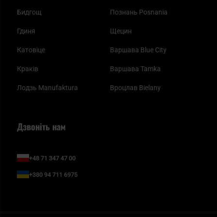
Бидгощ
Познань Posnania
Гдиня
Щецин
Катовіце
Варшава Blue City
Краків
Варшава Tamka
Лодзь Manufaktura
Вроцлав Bielany
Дзвоніть нам
+48 71 347 47 00
+380 94 711 6975