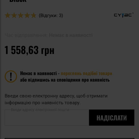
Оцінка:
(Відгуки: 3)
94
100
% of
Час відправлення:
Немає в наявності
1 558,63 грн
Немає в наявності -
переглянь подібні товари
або підпишись на сповіщення про наявність
Введи свою електронну адресу, щоб отримати
інформацію про наявність товару.
Введи адресу електронної пошти
НАДІСЛАТИ