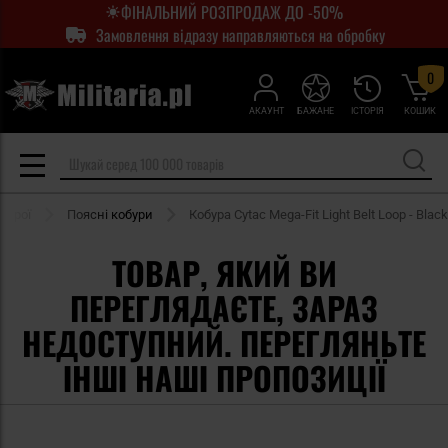
ФІНАЛЬНИЙ РОЗПРОДАЖ ДО -50%
Замовлення відразу направляються на обробку
0
АКАУНТ
БАЖАНЕ
ІСТОРІЯ
КОШИК
зброї
Поясні кобури
Кобура Cytac Mega-Fit Light Belt Loop - Black
ТОВАР, ЯКИЙ ВИ
ПЕРЕГЛЯДАЄТЕ, ЗАРАЗ
НЕДОСТУПНИЙ. ПЕРЕГЛЯНЬТЕ
ІНШІ НАШІ ПРОПОЗИЦІЇ