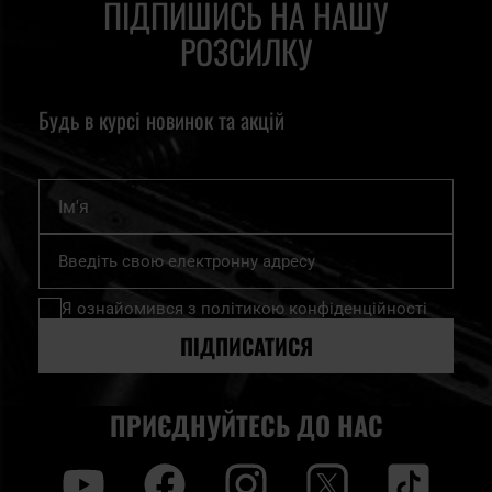
ПІДПИШИСЬ НА НАШУ
РОЗСИЛКУ
Будь в курсі новинок та акцій
Ім'я
Підпишіться
на
нашу
Я ознайомився з
політикою конфіденційності
розсилку
новин:
ПІДПИСАТИСЯ
ПРИЄДНУЙТЕСЬ ДО НАС
y
f
i
t
tt