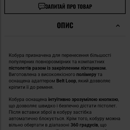
ЗАПИТАЙ ПРО ТОВАР
ОПИС
Кобура призначена для перенесення більшості
популярних повнорозмірних та компактних
пістолетів разом із закріпленим ліхтариком
.
Виготовлена з високоякісного
полімеру
та
оснащена адаптером
Belt Loop
, який дозволяє
кріпити її до ременя.
Кобура оснащена
інтуїтивно зрозумілою кнопкою
,
що дозволяє швидко і безпечно дістати пістолет.
Після вставки зброї в кобуру застібка
автоматично блокується. Крім того, кобуру можна
вільно обертати в діапазоні
360 градусів
, що