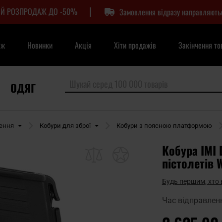
|
Й РОЗПРОДАЖ ДО -50%
Замовлення відразу направляють
аж
Новинки
Акція
Хіти продажів
Закінчення то
ОДЯГ
ження
Кобури для зброї
Кобури з поясною платформою
Кобура IMI 
пістолетів 
Будь першим, хто 
Час відправлен