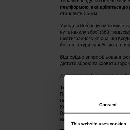
Товари бренду IMI Defense заб
платформою, яка кріпиться до р
становить 55 мм.
У моделі Roto існує можливість
кута нахилу зброї (360 градус
шестигранного ключа, що входи
його текстура запобігають появ
Відповідно випрофільована фор
дістати зброю та сховати зброю
Додатково кобура оснащена бі
Технічні характеристики
Призначення: Walther PPX
Виконання: полімер
Consent
Колір: Black
Вага: 123 г
Виробник:
IMI Defense, Ізраїль
This website uses cookies