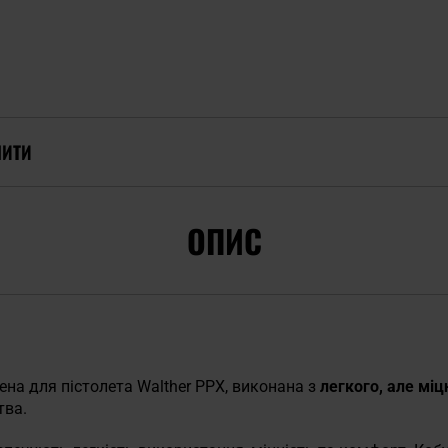
ПИТИ
ОПИС
на для пістолета Walther PPX, виконана з
легкого, але міц
тва.