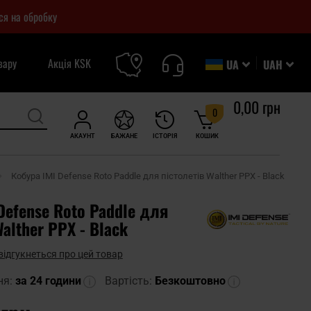
ся на обробку
вару
Акція KSK
UA
UAH
0,00 грн
0
АКАУНТ
БАЖАНЕ
ІСТОРІЯ
КОШИК
Кобура IMI Defense Roto Paddle для пістолетів Walther PPX - Black
Defense Roto Paddle для
Walther PPX - Black
відгукнеться про цей товар
ня:
за 24 години
Вартість:
Безкоштовно