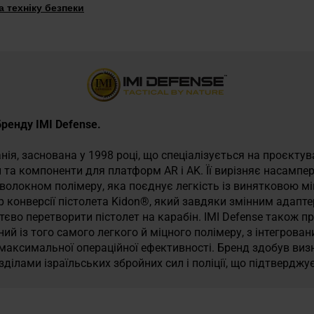
 техніку безпеки
бренду IMI Defense.
нія, заснована у 1998 році, що спеціалізується на проєктув
ки та компоненти для платформ AR і AK. Її вирізняє насамп
волокном полімеру, яка поєднує легкість із винятковою мі
ір конверсії пістолета Kidon®, який завдяки змінним адап
єво перетворити пістолет на карабін. IMI Defense також пр
ний із того самого легкого й міцного полімеру, з інтегров
максимальної операційної ефективності. Бренд здобув виз
ілами ізраїльських збройних сил і поліції, що підтверджує 