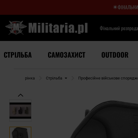
ФІНАЛЬНИ
Фінальний розпрод
СТРІЛЬБА
САМОЗАХИСТ
OUTDOOR
Домашня сторінка
Стрільба
Професійне військове споряд