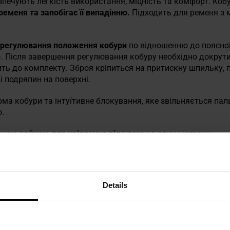
езпечують легкість використання, міцність та комфорт. Ко
еменя та запобігає її випадінню.
Підходить для ременя з
регулювання положення кобури
по відношенню до поясної
ів). Після завершення регулювання кобуру необхідно докру
ть до комплекту. Зброя кріпиться на притискну шпильку, п
і подряпин на поверхні.
ма кобури та інтуїтивне блокування, яке звільняється п
.
чною
рейкою для кріплення підсумка
на один магазин.
Details