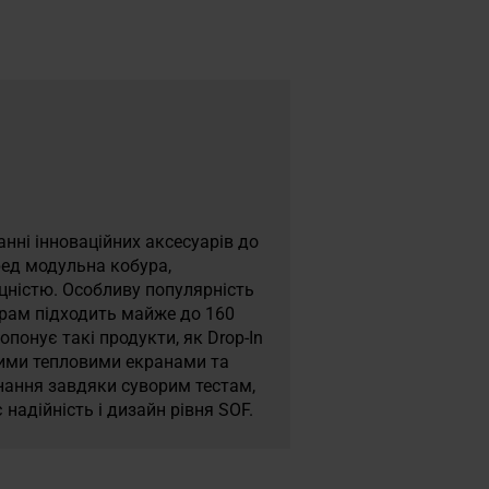
анні інноваційних аксесуарів до
еред модульна кобура,
цністю. Особливу популярність
терам підходить майже до 160
опонує такі продукти, як Drop-In
аними тепловими екранами та
нання завдяки суворим тестам,
надійність і дизайн рівня SOF.