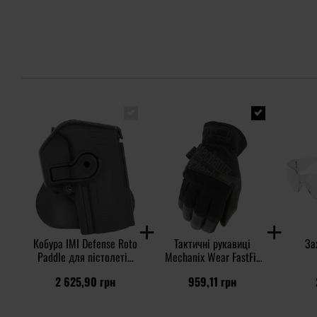
Кобура IMI Defense Roto
Тактичні рукавиці
За
Paddle для пістолетів
Mechanix Wear FastFit
Walther PPX - Black
Core 3 - Covert Black
2 625,90 грн
959,11 грн