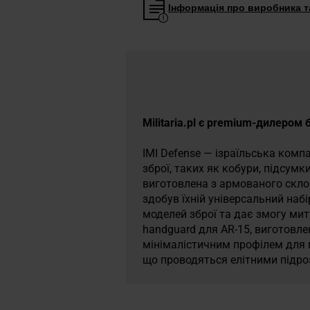
Інформація про виробника та
Militaria.pl є premium-дилером 
IMI Defense — ізраїльська компа
зброї, таких як кобури, підсум
виготовлена з армованого скло
здобув їхній універсальний наб
моделей зброї та дає змогу митт
handguard для AR-15, виготовле
мінімалістичним профілем для 
що проводяться елітними підрозд