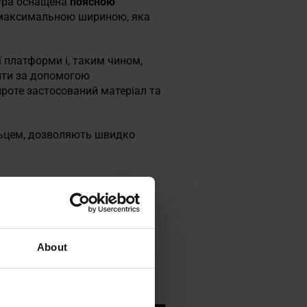
бура оснащена
поясною
 максимальною шириною, яка
 платформи і, таким чином,
тити за допомогою
роте застосований матеріал та
альцем, дозволяють швидко
About