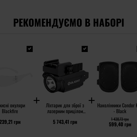
РЕКОМЕНДУЄМО В НАБОРІ
хисні окуляри
Ліхтарик для зброї з
Наколінники Condor 
Blackfire
лазерним прицілом
- Black
Olight BALDR Mini RL -
1 438,73 грн
239,21 грн
5 743,41 грн
600 люменів, Red Laser
599,40 грн