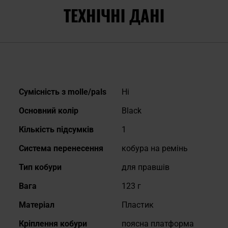
ТЕХНІЧНІ ДАНІ
Докладніше
Сумісність з molle/pals
Ні
Основний колір
Black
Кількість підсумків
1
Система перенесення
кобура на ремінь
Тип кобури
для правшів
Вага
123 г
Матеріал
Пластик
Кріплення кобури
поясна платформа