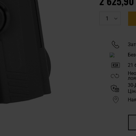
2 625,90
Зат
Без
21
б
Нео
лоя
30-
Цін
Ная