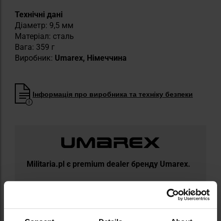
Технічні дані
Діаметр: 9,5 мм
Матеріал: сталь
Вага: 359 г
Виробник:
Umarex, Німеччина
Інформація про виробника та техніку безпеки
Militaria.pl є premium dealer бренду Umarex.
Umarex — це німецька компанія, заснована у
1972 році, яка належить до найбільших
виробників пневматичних гвинтівок,
страйкбольних реплік і сигнальних