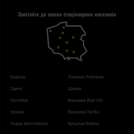
Стрільба
Найкращий ліхтарик для EDC
Рекламація
Завітайте до наших стаціонарних магазинів
Самозахист
Blackout - що це таке?
Повернення товару
Outdoor
Як працює маска від смогу?
Купони на знижку
Одяг
Найкращі спальні мішки на осінь
Бидгощ
Познань Posnania
Гдиня
Щецин
Катовіце
Варшава Blue City
Краків
Варшава Tamka
Лодзь Manufaktura
Вроцлав Bielany