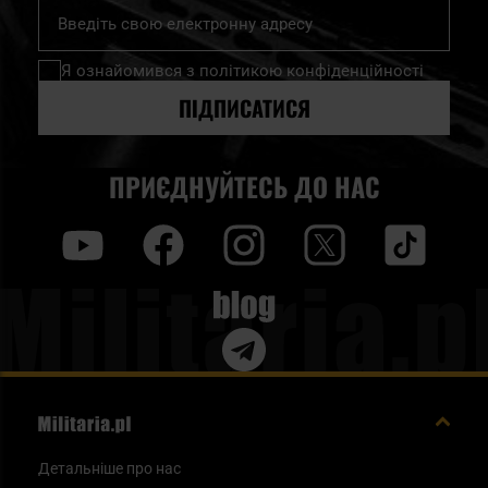
Підпишіться
на
нашу
Я ознайомився з
політикою конфіденційності
розсилку
новин:
ПІДПИСАТИСЯ
ПРИЄДНУЙТЕСЬ ДО НАС
y
f
i
t
tt
Blog
Детальніше про нас