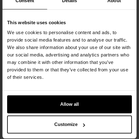
Consent
Details
About
пістолетів у світі. Бренд прославився
точними репліками вогнепальної зброї,
створеними за ліцензіями таких гігантів, як
This website uses cookies
Glock, Heckler & Koch, Walther чи Beretta. У
його асортименті також є тренувальні
We use cookies to personalise content and ads, to
системи T4E, боєприпаси, аксесуари та
provide social media features and to analyse our traffic.
засоби самооборони. Umarex вирізняється
We also share information about your use of our site with
інноваціями, зокрема революційними
our social media, advertising and analytics partners who
пневматичними гвинтівками CO2 і системою
may combine it with other information that you’ve
Fast Action. Завдяки глобальній дистрибуції
provided to them or that they’ve collected from your use
продукція бренду вже доступна в кількох
of their services.
десятках країн. Перший великий успіх
Umarex принесла незвична репліка
револьвера, що продавалася в наборі,
стилізованому під книжку про Sherlocka
Allow all
Holmesa — продукт, який продавався
десятками тисяч екземплярів щороку.
Customize
ТЕХНІЧНІ ДАНІ