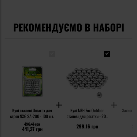
РЕКОМЕНДУЄМО В НАБОРІ
Кулі сталеві Umarex для
Кулі MFH Fox Outdoor
Захисні о
строп NXG SA-200 - 100 шт.
сталеві для рогатки - 200
шт.
490,41 грн
299,16 грн
23
441,37 грн