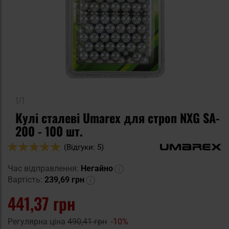
1/1
Кулі сталеві Umarex для строп NXG SA-
200 - 100 шт.
Оцінка:
(Відгуки: 5)
100
100
% of
Час відправлення:
Негайно
Вартість:
239,69 грн
441,37 грн
Регулярна ціна
490,41 грн
-10%