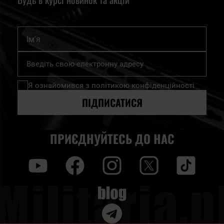
Ім'я
Підпишіться
на
нашу
Я ознайомився з
політикою конфіденційності
розсилку
новин:
ПІДПИСАТИСЯ
ПРИЄДНУЙТЕСЬ ДО НАС
y
f
i
t
tt
Blog