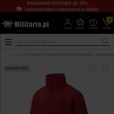
ФІНАЛЬНИЙ РОЗПРОДАЖ ДО -50%
Замовлення відразу направляються на обробку
0
АКАУНТ
БАЖАНЕ
ІСТОРІЯ
КОШИК
Куртка Helikon-Tex Gunfighter Softshell Shark Skin Windblocker - Crimson Sky
ЗАКІНЧЕННЯ ТОВАРУ