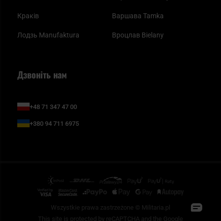
Краків
Варшава Tamka
Лодзь Manufaktura
Вроцлав Bielany
Дзвоніть нам
+48 71 347 47 00
+380 94 711 6975
Wszystkie prawa zastrzeżone © Militaria.pl
This site is protected by reCAPTCHA and the Google