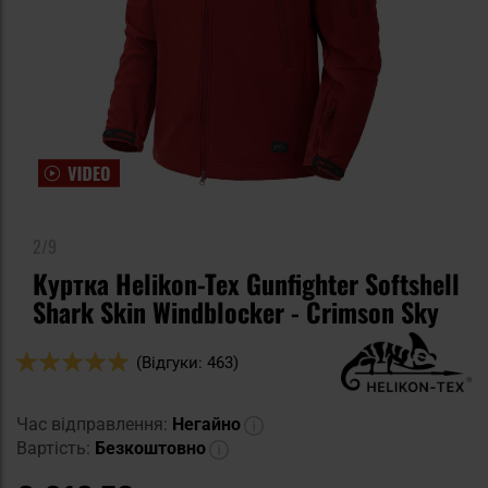
2/9
Куртка Helikon-Tex Gunfighter Softshell
Shark Skin Windblocker - Crimson Sky
Оцінка:
(Відгуки: 463)
98
100
% of
Час відправлення:
Негайно
Вартість:
Безкоштовно