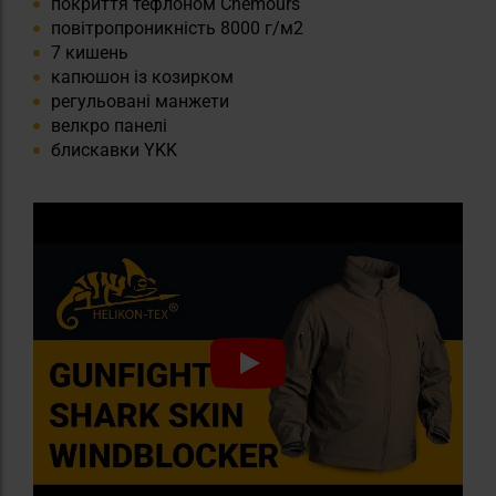
покриття тефлоном Chemours
повітропроникність 8000 г/м2
7 кишень
капюшон із козирком
регульовані манжети
велкро панелі
блискавки YKK