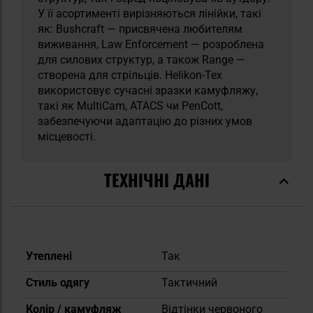
У її асортименті вирізняються лінійки, такі
як: Bushcraft — присвячена любителям
виживання, Law Enforcement — розроблена
для силових структур, а також Range —
створена для стрільців. Helikon-Tex
використовує сучасні зразки камуфляжу,
такі як MultiCam, ATACS чи PenCott,
забезпечуючи адаптацію до різних умов
місцевості.
ТЕХНІЧНІ ДАНІ
Докладніше
Утеплені
Так
Стиль одягу
Тактичний
Колір / камуфляж
Відтінки червоного