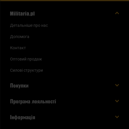
Детальніше про нас
Допомога
Контакт
Оптовий продаж
Силові структури
Покупки
Доставляємо в Україну!
Програма лояльності
Вартість і час доставки
Що ви отримуєте з акаунтом KSK
Інформація
Способи оплати
Як використати бали KSK