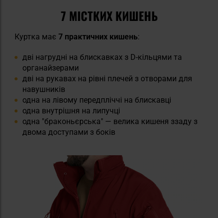
7 МІСТКИХ КИШЕНЬ
Куртка має
7 практичних кишень
:
дві нагрудні на блискавках з D-кільцями та
органайзерами
дві на рукавах на рівні плечей з отворами для
навушників
одна на лівому передпліччі на блискавці
одна внутрішня на липучці
одна "браконьєрська" — велика кишеня ззаду з
двома доступами з боків