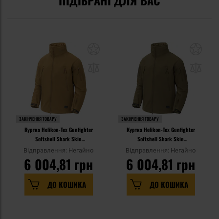
ЗАКІНЧЕННЯ ТОВАРУ
ЗАКІНЧЕННЯ ТОВАРУ
Куртка Helikon-Tex Gunfighter
Куртка Helikon-Tex Gunfighter
Softshell Shark Skin
Softshell Shark Skin
Windblocker - Coyote
Windblocker - Adaptive Green
Відправлення: Негайно
Відправлення: Негайно
6 004,81 грн
6 004,81 грн
ДО КОШИКА
ДО КОШИКА