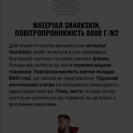
МАТЕРІАЛ SHARKSKIN,
ПОВІТРОПРОНИКНІСТЬ 8000 Г/М2
Для пошиття куртки використано
матеріал
SharkSkin
, який тягнеться в усіх напрямках.
Внутрішня частина та комір утеплені
флісом
.
Рукави від зап’ястя до ліктя
посилені міцною
тканиною
.
Повітропроникність куртки складає
8000 г/м2
, що запобігає перегріванню.
Підпахові
вентиляційні отвори
на блискавках покращують
циркуляцію повітря.
Гілки, листя
та інше лісове
сміття не чіпляються до поверхні, як це буває з
флісовими виробами.