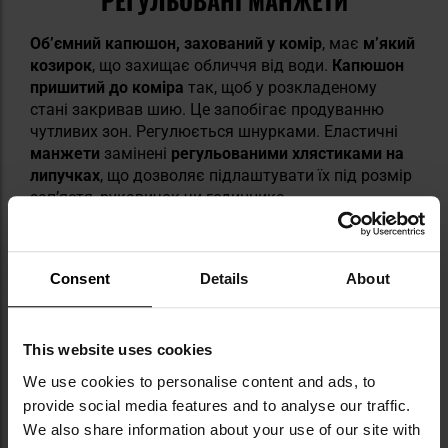
Об’ємний капюшон, захований у комір
, має
м’який
козирок
, що захищає обличчя від води.
Капюшон
пришитий до коміра
так, щоб у розкладеному
стані закривав шию. Це запобігає продуванню
чутливих зон. Регулюється шнурками. Еластичні
манжети
замінені
регульованими хлястиками на
липучках
, що дозволяє підлаштувати їх під розмір
зап’ястя, рукавичок чи годинника.
Consent
Details
About
This website uses cookies
ВЕЛКРО ПАНЕЛІ
We use cookies to personalise content and ads, to
provide social media features and to analyse our traffic.
На обох рукавах пришиті
велкро панелі
для
We also share information about your use of our site with
кріплення патчів, емблем, прапорів або
Morale