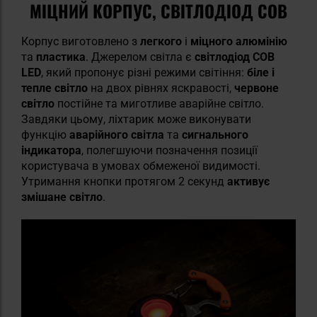
МІЦНИЙ КОРПУС, СВІТЛОДІОД COB
Корпус виготовлено з
легкого
і
міцного алюмінію
та
пластика
. Джерелом світла є
світлодіод COB
LED
, який пропонує різні режими світіння:
біле і
тепле світло
на двох рівнях яскравості,
червоне
світло
постійне та миготливе аварійне світло.
Завдяки цьому, ліхтарик може виконувати
функцію
аварійного світла
та
сигнального
індикатора
, полегшуючи позначення позиції
користувача в умовах обмеженої видимості.
Утримання кнопки протягом 2 секунд
активує
змішане світло
.