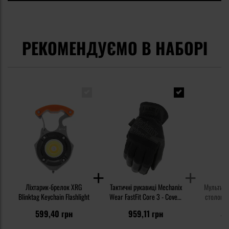
РЕКОМЕНДУЄМО В НАБОРІ
Ліхтарик-брелок XRG
Тактичні рукавиці Mechanix
Мультиту
Blinktag Keychain Flashlight
Wear FastFit Core 3 - Covert
столовий
Black
Ou
9
599,40 грн
959,11 грн
71