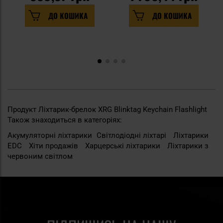
ДО КОШИКА
ДО КОШИКА
Продукт Ліхтарик-брелок XRG Blinktag Keychain Flashlight
Також знаходиться в категоріях:
Акумуляторні ліхтарики
Світлодіодні ліхтарі
Ліхтарики
EDC
Хіти продажів
Харцерські ліхтарики
Ліхтарики з
червоним світлом