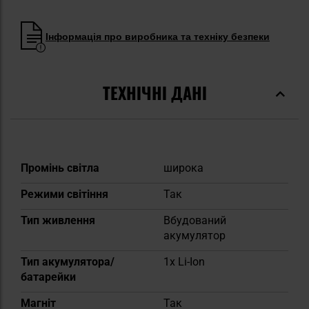
Інформація про виробника та техніку безпеки
ТЕХНІЧНІ ДАНІ
Докладніше
Промінь світла
широка
Режими світіння
Так
Тип живлення
Вбудований
акумулятор
Тип акумулятора/
1x Li-Ion
батарейки
Магніт
Так