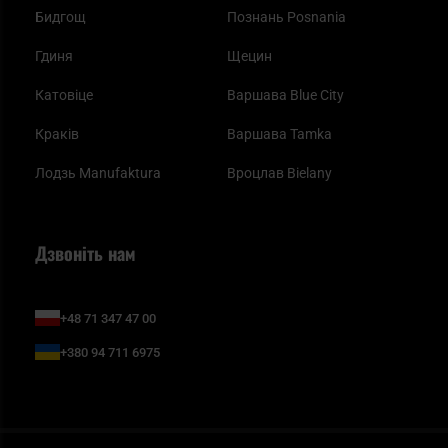
Бидгощ
Познань Posnania
Гдиня
Щецин
Катовіце
Варшава Blue City
Краків
Варшава Tamka
Лодзь Manufaktura
Вроцлав Bielany
Дзвоніть нам
+48 71 347 47 00
+380 94 711 6975