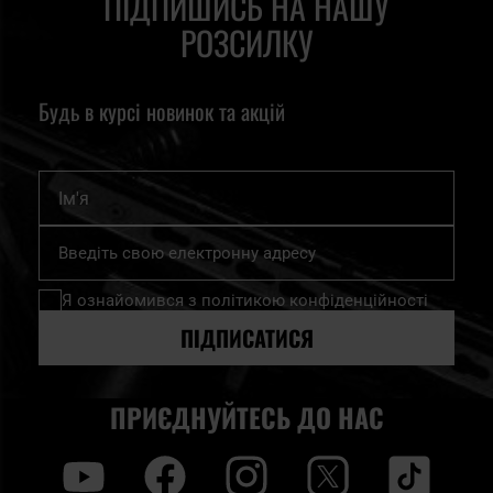
ПІДПИШИСЬ НА НАШУ
РОЗСИЛКУ
Будь в курсі новинок та акцій
Ім'я
Підпишіться
на
нашу
Я ознайомився з
політикою конфіденційності
розсилку
новин:
ПІДПИСАТИСЯ
ПРИЄДНУЙТЕСЬ ДО НАС
y
f
i
t
tt