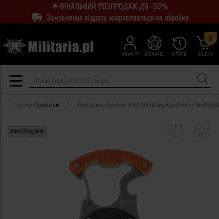
ФІНАЛЬНИЙ РОЗПРОДАЖ ДО -50%
Замовлення відразу направляються на обробку
0
АКАУНТ
БАЖАНЕ
ІСТОРІЯ
КОШИК
Ліхтарики-брелоки
Ліхтарик-брелок XRG Blinktag Keychain Flashlight
ХІТИ ПРОДАЖІВ