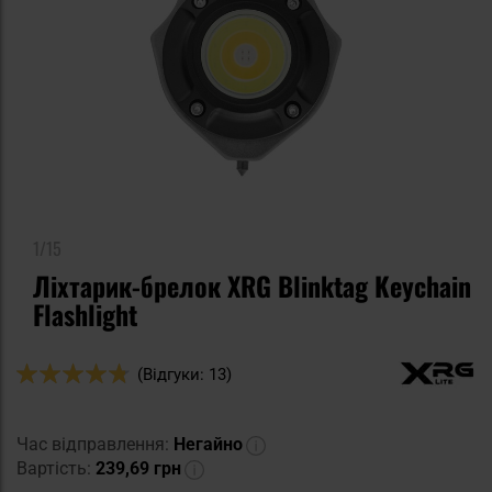
1/15
Ліхтарик-брелок XRG Blinktag Keychain
Flashlight
Оцінка:
(Відгуки: 13)
94
100
% of
Час відправлення:
Негайно
Вартість:
239,69 грн