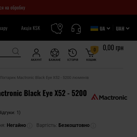
ся на обробку
вару
Акція KSK
UA
UAH
0,00 грн
0
АКАУНТ
БАЖАНЕ
ІСТОРІЯ
КОШИК
Ліхтарик Mactronic Black Eye X52 - 5200 люменів
ctronic Black Eye X52 - 5200
Відгуки: 1)
ня:
Негайно
Вартість:
Безкоштовно