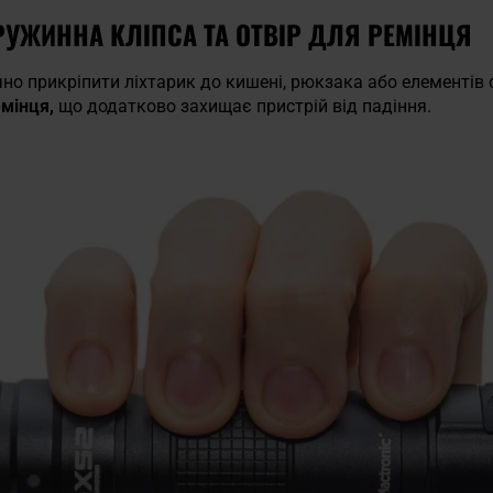
ПРУЖИННА КЛІПСА ТА ОТВІР ДЛЯ РЕМІНЦЯ
но прикріпити ліхтарик до кишені, рюкзака або елементів 
емінця,
що додатково захищає пристрій від падіння.