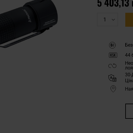
5 403,13 
Без
44
б
Нео
лоя
30-
Цін
Ная