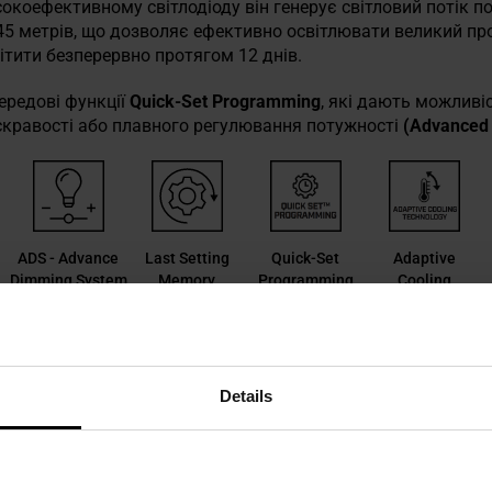
сокоефективному світлодіоду він генерує світловий потік п
 метрів, що дозволяє ефективно освітлювати великий пр
ітити безперервно протягом 12 днів.
ередові функції
Quick-Set Programming
, які дають можливі
скравості або плавного регулювання потужності
(Advanced 
ADS - Advance
Last Setting
Quick-Set
Adaptive
Dimming System
Memory
Programming
Cooling
Technology
Details