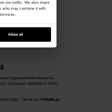
se our traffic. We also share
ers who may combine it with
 services.
Allow all
X8
ріал відрізняється високою
усі покращує надійність хвату,
ння у воду. Також він
стійкий до