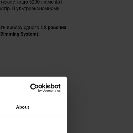
отужністю до 5200 люменів і
остір. В ультраекономному
сть вибору одного з
2 робочих
Dimming System).
About