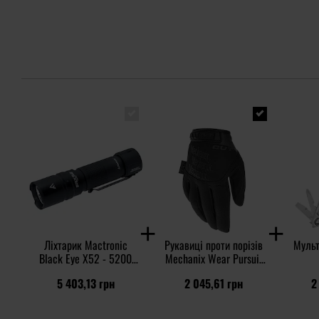
Ліхтарик Mactronic
Рукавиці проти порізів
Мульт
Black Eye X52 - 5200
Mechanix Wear Pursuit
люменів
D5 - Black
5 403,13 грн
2 045,61 грн
2