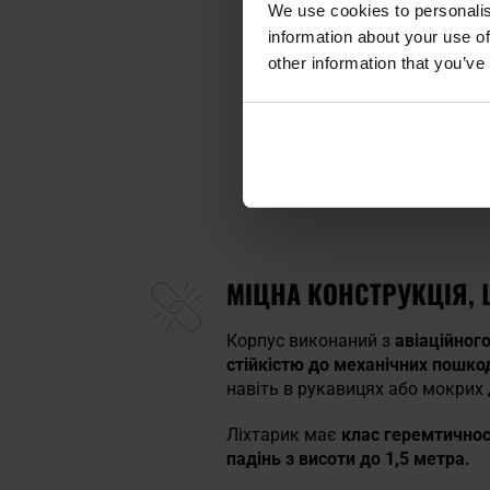
We use cookies to personalis
information about your use of
other information that you’ve
МІЦНА КОНСТРУКЦІЯ, 
Корпус виконаний з
авіаційног
стійкістю до механічних пошк
навіть в рукавицях або мокрих
Ліхтарик має
клас геремтичнос
падінь з висоти до 1,5 метра.