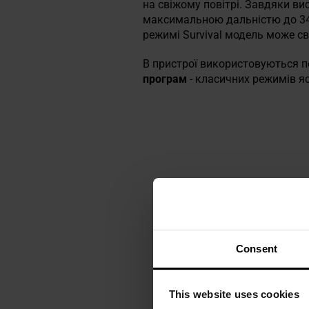
на свіжому повітрі. Завдяки ви
максимальною дальністю до 345
режимі Survival модель може св
В пристрої використовуються п
програм
- класичних режимів я
Consent
This website uses cookies