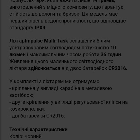
Корпус ліхтаря, який важить лише
14 грамів
,
виготовлений з міцного композиту, що гарантує
стійкість до вологи та бризок. Ця модель має
перший рівень водонепроникності, що відповідає
стандарту
IPX4.
Ліхтар
Impulse Multi-Task
оснащений білим
ультраяскравим світлодіодом потужністю
10
люмен
і максимальним часом роботи
36 годин
.
Живлення цього маленького світлодіодного
ліхтаря
здійснюється
від двох батарейок
CR2016.
У комплекті з ліхтарем ми отримуємо
- кріплення у вигляді карабіна з металевою
застібкою,
- друге кріплення у вигляді регульованої кліпси на
козирок кепки,
- дві батарейки CR2016.
Технічні характеристики
Колір: чорний