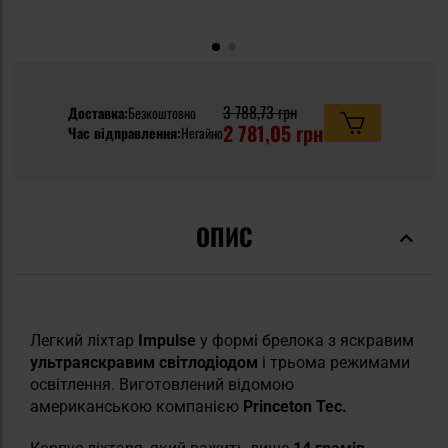
3 788,73 грн
Доставка:
Безкоштовно
2 781,05 грн
Час відправлення:
Негайно
ОПИС
Легкий ліхтар
Impulse
у формі брелока з яскравим
ультраяскравим світлодіодом
і трьома режимами
освітлення. Виготовлений відомою
американською компанією
Princeton Tec.