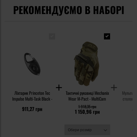
РЕКОМЕНДУЄМО В НАБОРІ
Ліхтарик Princeton Tec
Тактичні рукавиці Mechanix
Мультиту
Impulse Multi-Task Black -
Wear M-Pact - MultiCam
столовий
Ou
1 918,35 грн
9
911,27 грн
1 150,96 грн
71