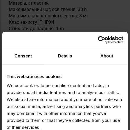
Матеріал: пластик
Максимальний час освітлення: 30 h
Максимальна дальність світла: 8 м
Клас захисту IP: IPX4
Стійкість до падіння: 1 m
Тип світлодіода: регульований світлодіод Maxbright
Живлення: 2 батарейки CR2016
Розміри: 65 х 30 мм
Вага: 14 г (з елементами живлення)
Consent
Details
About
Виробник:
Princeton Tec, США
This website uses cookies
Інформація про виробника та техніку безпеки
We use cookies to personalise content and ads, to
provide social media features and to analyse our traffic.
We also share information about your use of our site with
ТЕХНІЧНІ ДАНІ
our social media, advertising and analytics partners who
may combine it with other information that you’ve
provided to them or that they’ve collected from your use
of their services.