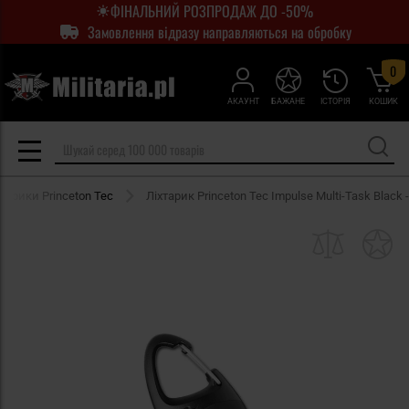
ФІНАЛЬНИЙ РОЗПРОДАЖ ДО -50%
Замовлення відразу направляються на обробку
0
АКАУНТ
БАЖАНЕ
ІСТОРІЯ
КОШИК
хтарики Princeton Tec
Ліхтарик Princeton Tec Impulse Multi-Task Black -