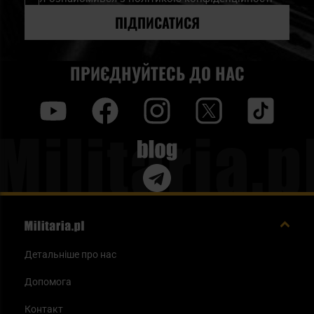
розсилку
новин:
ПІДПИСАТИСЯ
ПРИЄДНУЙТЕСЬ ДО НАС
y
f
i
t
tt
Blog
Детальніше про нас
Допомога
Контакт