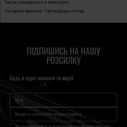
Також знаходиться в категоріях:
Ліхтарики-брелоки
Світлодіодні ліхтарі
ПІДПИШИСЬ НА НАШУ
РОЗСИЛКУ
Будь в курсі новинок та акцій
Ім'я
Підпишіться
на
нашу
Я ознайомився з
політикою конфіденційності