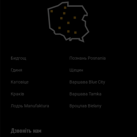
Outdoor
Як працює маска від смогу?
Купони на знижку
Одяг
Найкращі спальні мішки на осінь
Бидгощ
Познань Posnania
Гдиня
Щецин
Катовіце
Варшава Blue City
Краків
Варшава Tamka
Лодзь Manufaktura
Вроцлав Bielany
Дзвоніть нам