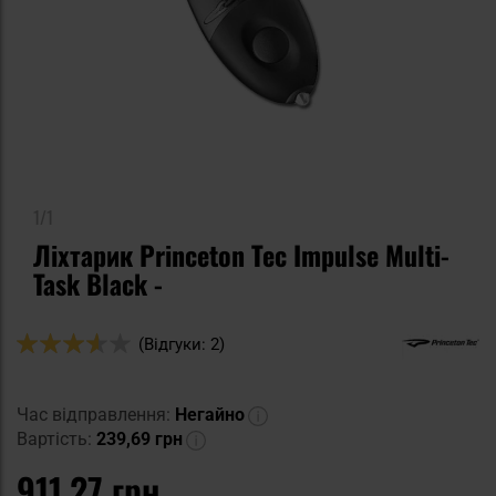
1/1
Ліхтарик Princeton Tec Impulse Multi-
Task Black -
Оцінка:
(Відгуки: 2)
70
100
% of
Час відправлення:
Негайно
Вартість:
239,69 грн
911,27 грн