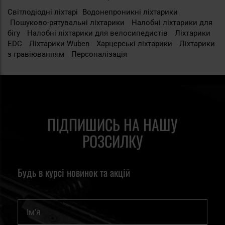
Світлодіодні ліхтарі
Водонепроникні ліхтарики
Пошуково-рятувальні ліхтарики
Налобні ліхтарики для
бігу
Налобні ліхтарики для велосипедистів
Ліхтарики
EDC
Ліхтарики Wuben
Харцерські ліхтарики
Ліхтарики
з гравіюванням
Персоналізація
ПІДПИШИСЬ НА НАШУ
РОЗСИЛКУ
Будь в курсі новинок та акцій
Ім'я