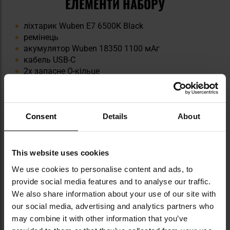
ЕЛЕМЕНТИ НАБОРУ
ліхтарик Wuben E7 6500K Black
ремінець
акумулятор Wuben 18350 1100 мАг
кабель USB-C
2х запасне O-кільце
інструкція
Consent
Details
About
This website uses cookies
We use cookies to personalise content and ads, to
КЛЮЧОВІ ХАРАКТЕРИСТИКИ
provide social media features and to analyse our traffic.
We also share information about your use of our site with
міцна конструкція
our social media, advertising and analytics partners who
два світлодіоди OSRAM P9
may combine it with other information that you’ve
невелика вага