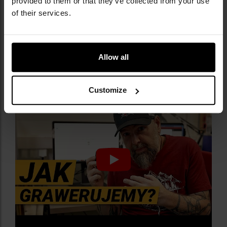
provided to them or that they’ve collected from your use
клас захисту IP68
of their services.
стійкість до падінь з висоти до 1,5 м
6 режимів роботи
кліпса
магнітна основа
Allow all
кут світіння 160 градусів
Customize