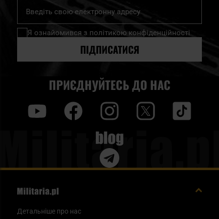
Підпишіться
на
нашу
Я ознайомився з
політикою конфіденційності
розсилку
новин:
ПІДПИСАТИСЯ
ПРИЄДНУЙТЕСЬ ДО НАС
y
f
i
t
tt
Blog
Детальніше про нас