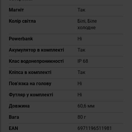
Магніт
Так
Колір світла
Білі, Біле
холодне
Powerbank
Ні
Акумулятор в комплекті
Так
Клас водонепроникності
IP 68
Кліпса в комплекті
Так
Пов'язка на голову
Ні
Футляр у комплекті
Ні
Довжина
60,6 мм
Вага
80 г
EAN
6971196511981