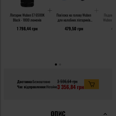
Ліхтарик Wuben E7 6500K
Пов'язка на голову Wuben
Подовжу
Black - 1800 люменів
для налобних ліхтариків
Wuben на
E7/X0
ліхтар
1 798,44 грн
479,50 грн
47
3 596,64 грн
Доставка:
Безкоштовно
3 356,84 грн
Час відправлення:
Негайно
ОПИС