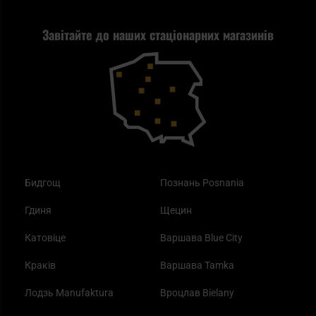
Стрільба
Найкращий ліхтарик для EDC
Рекламація
Завітайте до наших стаціонарних магазинів
Самозахист
Blackout - що це таке?
Повернення товару
Outdoor
Як працює маска від смогу?
Купони на знижку
Одяг
Найкращі спальні мішки на осінь
Бидгощ
Познань Posnania
Гдиня
Щецин
Катовіце
Варшава Blue City
Краків
Варшава Tamka
Лодзь Manufaktura
Вроцлав Bielany