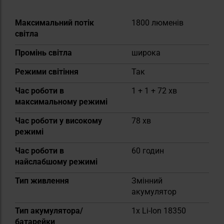
Докладніше
Максимальний потік
1800 люменів
світла
Промінь світла
широка
Режими світіння
Так
Час роботи в
1 + 1 + 72 хв
максимальному режимі
Час роботи у високому
78 хв
режимі
Час роботи в
60 годин
найслабшому режимі
Тип живлення
Змінний
акумулятор
Тип акумулятора/
1x Li-Ion 18350
батарейки