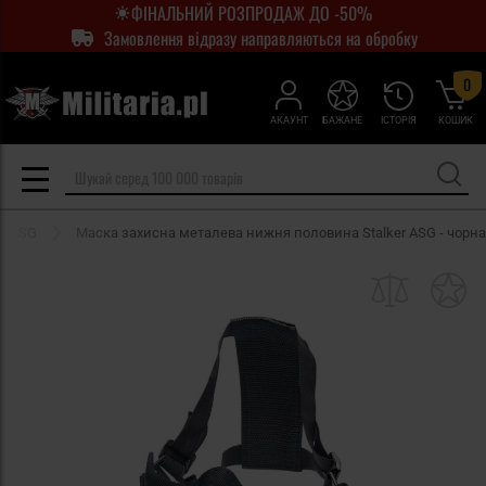
ФІНАЛЬНИЙ РОЗПРОДАЖ ДО -50%
Замовлення відразу направляються на обробку
0
АКАУНТ
БАЖАНЕ
ІСТОРІЯ
КОШИК
и ASG
Маска захисна металева нижня половина Stalker ASG - чорна