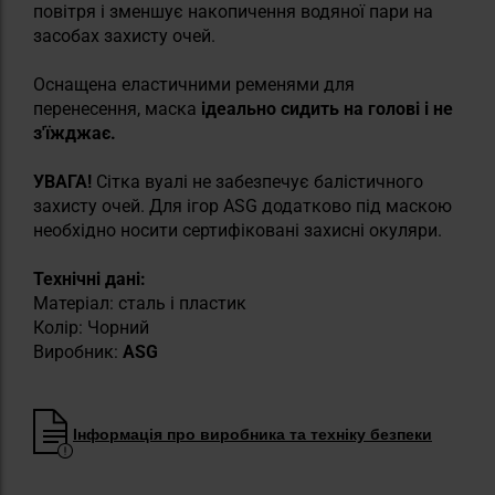
повітря і зменшує накопичення водяної пари на
засобах захисту очей.
Оснащена еластичними ременями для
перенесення, маска
ідеально сидить на голові і не
з'їжджає.
УВАГА!
Сітка вуалі не забезпечує балістичного
захисту очей. Для ігор ASG додатково під маскою
необхідно носити сертифіковані захисні окуляри.
Технічні дані:
Матеріал: сталь і пластик
Колір: Чорний
Виробник:
ASG
Інформація про виробника та техніку безпеки