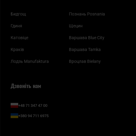
Бидгощ
Познань Posnania
Гдиня
Щецин
Катовіце
Варшава Blue City
Краків
Варшава Tamka
Лодзь Manufaktura
Вроцлав Bielany
Дзвоніть нам
+48 71 347 47 00
+380 94 711 6975