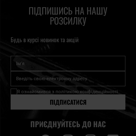
ПІДПИШИСЬ НА НАШУ
РОЗСИЛКУ
Будь в курсі новинок та акцій
Ім'я
Підпишіться
на
нашу
Я ознайомився з
політикою конфіденційності
розсилку
новин:
ПІДПИСАТИСЯ
ПРИЄДНУЙТЕСЬ ДО НАС