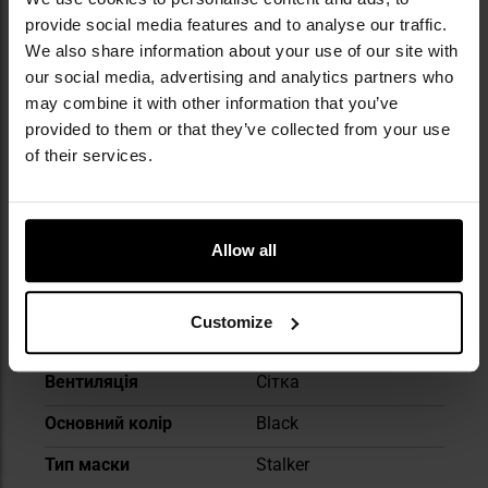
компанія працює більш ніж у 60 країнах,
provide social media features and to analyse our traffic.
постачаючи рішення як для аматорів, так і
We also share information about your use of our site with
для професіоналів. Бренд долучається до
our social media, advertising and analytics partners who
розвитку airsoft-спільноти, підтримуючи
may combine it with other information that you’ve
різноманітні заходи й турніри.
provided to them or that they’ve collected from your use
of their services.
ТЕХНІЧНІ ДАНІ
Allow all
Докладніше
Додатковий матеріал
Пластикові вироби
Customize
Основний матеріал
нержавіюча сталь
Вентиляція
Сітка
Основний колір
Black
Тип маски
Stalker