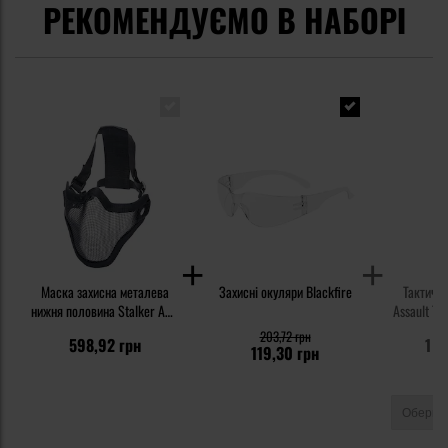
РЕКОМЕНДУЄМО В НАБОРІ
Маска захисна металева
Захисні окуляри Blackfire
Тактичні
нижня половина Stalker ASG
Assault Tac
- чорна
203,72 грн
598,92 грн
1 4
119,30 грн