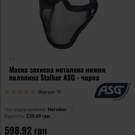
1/1
Маска захисна металева нижня
половина Stalker ASG - чорна
Оцінка:
(Відгуки: 9)
98
100
% of
Час відправлення:
Негайно
Вартість:
239,69 грн
598,92 грн