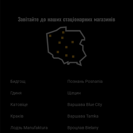
Стрільба
Найкращий ліхтарик для EDC
Рекламація
Завітайте до наших стаціонарних магазинів
Самозахист
Blackout - що це таке?
Повернення товару
Outdoor
Як працює маска від смогу?
Купони на знижку
Одяг
Найкращі спальні мішки на осінь
Бидгощ
Познань Posnania
Гдиня
Щецин
Катовіце
Варшава Blue City
Краків
Варшава Tamka
Лодзь Manufaktura
Вроцлав Bielany