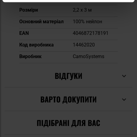
Розміри
2,2 x 3 м
Основний матеріал
100% нейлон
EAN
4046872178191
Код виробника
14462020
Виробник
CamoSystems
ВІДГУКИ
ВАРТО ДОКУПИТИ
ПІДІБРАНІ ДЛЯ ВАС