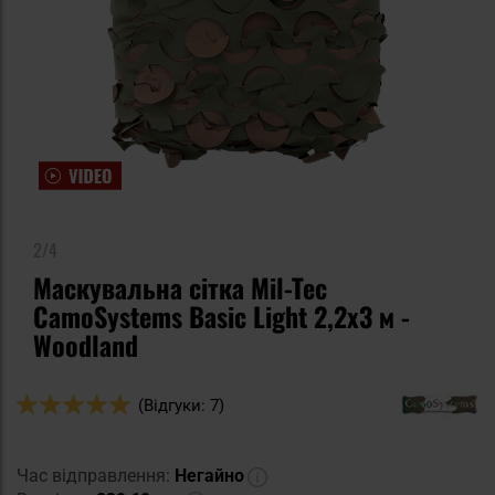
2/4
Маскувальна сітка Mil-Tec
CamoSystems Basic Light 2,2x3 м -
Woodland
Оцінка:
(Відгуки: 7)
100
100
% of
Час відправлення:
Негайно