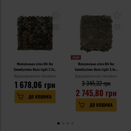
АКЦІЯ
Маскувальна сітка Mil-Tec
Маскувальна сітка Mil-Tec
CamoSystems Basic Light 2.2x3
CamoSystems Basic Light 2,4x6
м - Flecktarn
м - Woodland
Відправлення: Негайно
Відправлення: Негайно
1 678,06 грн
3 345,32 грн
2 745,80 грн
ДО КОШИКА
ДО КОШИКА