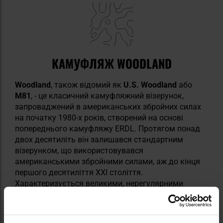
КАМУФЛЯЖ WOODLAND
Woodland
, також відомий як
U.S. Woodland
або
M81
, - це класичний камуфляжний візерунок,
запроваджений в американських збройних силах
на початку 1980-х років, створений на основі
попереднього камуфляжу ERDL. Протягом понад
двох десятиліть він залишався стандартним
візерунком, що використовувався
американськими збройними силами, аж до кінця
першого десятиліття XXI століття.
Характеризується великими, нерегулярними
плямами відтінків зеленого, коричневого,
бежевого та чорного кольорів, що забезпечує
хороші маскувальні та деформуючі властивості,