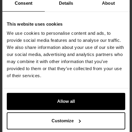
особливо в лісистій місцевості. Завдяки своїй
Consent
Details
About
ефективності та глобальній впізнаваності він
отримав численні варіації, які потрапили до понад
60 формувань у формі по всьому світу. Цей
This website uses cookies
візерунок також мав великий вплив на поп-
We use cookies to personalise content and ads, to
культуру, перейшовши від військового
provide social media features and to analyse our traffic.
застосування до повсякденної моди.
We also share information about your use of our site with
our social media, advertising and analytics partners who
may combine it with other information that you’ve
Інформація про виробника та техніку безпеки
provided to them or that they’ve collected from your use
of their services.
ТЕХНІЧНІ ДАНІ
Allow all
Докладніше
Вага
800 г
Customize
Камуфляж
Woodland