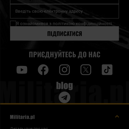
Підпишіться
на
нашу
Я ознайомився з
політикою конфіденційності
розсилку
новин:
ПІДПИСАТИСЯ
ПРИЄДНУЙТЕСЬ ДО НАС
y
f
i
t
tt
Blog
Детальніше про нас