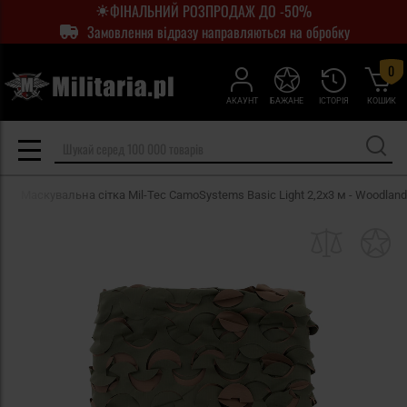
ФІНАЛЬНИЙ РОЗПРОДАЖ ДО -50%
Замовлення відразу направляються на обробку
0
АКАУНТ
БАЖАНЕ
ІСТОРІЯ
КОШИК
Маскувальна сітка Mil-Tec CamoSystems Basic Light 2,2x3 м - Woodland