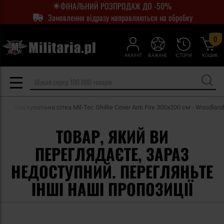
ФІНАЛЬНИЙ РОЗПРОДАЖ ДО -50%
Замовлення відразу направляються на обробку
0
АКАУНТ
БАЖАНЕ
ІСТОРІЯ
КОШИК
Маскувальна сітка Mil-Tec Ghillie Cover Anti Fire 300x200 см - Woodland
ТОВАР, ЯКИЙ ВИ
ПЕРЕГЛЯДАЄТЕ, ЗАРАЗ
НЕДОСТУПНИЙ. ПЕРЕГЛЯНЬТЕ
ІНШІ НАШІ ПРОПОЗИЦІЇ