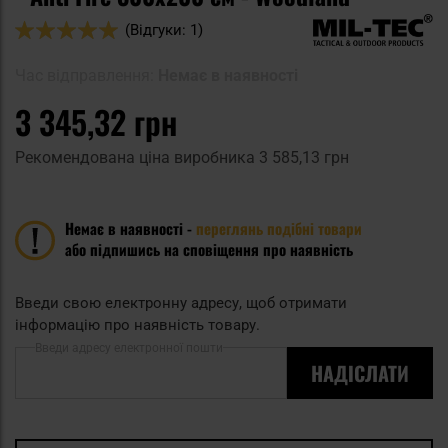
Оцінка:
(Відгуки: 1)
100
100
% of
Час відправлення:
Немає в наявності
3 345,32 грн
Рекомендована ціна виробника
3 585,13 грн
Немає в наявності -
переглянь подібні товари
або підпишись на сповіщення про наявність
Введи свою електронну адресу, щоб отримати
інформацію про наявність товару.
Введи адресу електронної пошти
НАДІСЛАТИ