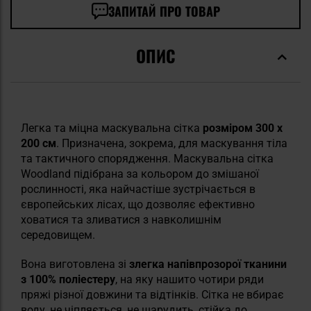
ЗАПИТАЙ ПРО ТОВАР
ОПИС
Легка та міцна маскувальна сітка
розміром 300 х
200 см
. Призначена, зокрема, для маскування тіла
та тактичного спорядження. Маскувальна сітка
Woodland підібрана за кольором до змішаної
рослинності, яка найчастіше зустрічається в
європейських лісах, що дозволяє ефективно
ховатися та зливатися з навколишнім
середовищем.
Вона виготовлена зі
злегка напівпрозорої тканини
з 100% поліестеру
, на яку нашито чотири ряди
пряжі різної довжини та відтінків. Сітка не вбирає
воду, не чіпляється, не шарудить, стійка до