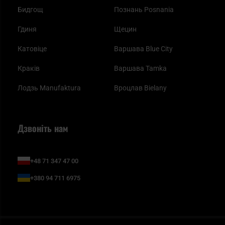
Бидгощ
Познань Posnania
Гдиня
Щецин
Катовіце
Варшава Blue City
Краків
Варшава Tamka
Лодзь Manufaktura
Вроцлав Bielany
Дзвоніть нам
+48 71 347 47 00
+380 94 711 6975