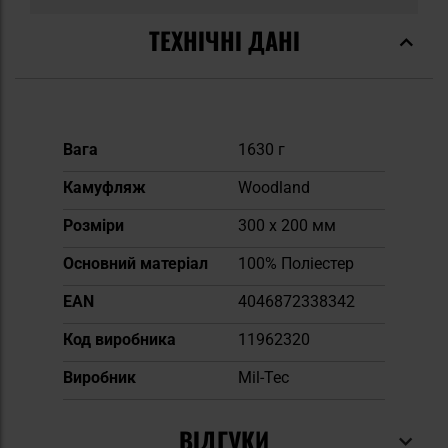
ТЕХНІЧНІ ДАНІ
Докладніше
Вага
1630 г
Камуфляж
Woodland
Розміри
300 x 200 мм
Основний матеріал
100% Поліестер
EAN
4046872338342
Код виробника
11962320
Виробник
Mil-Tec
ВІДГУКИ