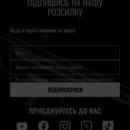
ПІДПИШИСЬ НА НАШУ
РОЗСИЛКУ
Будь в курсі новинок та акцій
Ім'я
Підпишіться
на
нашу
Я ознайомився з
політикою конфіденційності
розсилку
новин:
ПІДПИСАТИСЯ
ПРИЄДНУЙТЕСЬ ДО НАС
y
f
i
t
tt