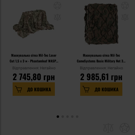
Маскувальна сітка Mil-Tec Laser
Маскувальна сітка Mil-Tec
Cut 1,5 x 3 м - Phantomleaf WASP I
CamoSystems Basic Military Net 3 x
Z2
3 м - Woodland
Відправлення: Негайно
Відправлення: Негайно
2 745,80 грн
2 985,61 грн
ДО КОШИКА
ДО КОШИКА