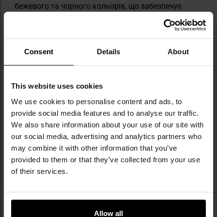
бежевого та чорного кольорів, що забезпечує
хороші маскувальні та деформуючі властивості,
особливо в лісистій місцевості. Завдяки своїй
ефективності та глобальній впізнаваності він
отримав численні варіації, які потрапили до понад
Consent
Details
About
60 формувань у формі по всьому світу. Цей
візерунок також мав великий вплив на поп-
культуру, перейшовши від військового
This website uses cookies
застосування до повсякденної моди.
We use cookies to personalise content and ads, to
provide social media features and to analyse our traffic.
We also share information about your use of our site with
Інформація про виробника та техніку безпеки
our social media, advertising and analytics partners who
may combine it with other information that you’ve
provided to them or that they’ve collected from your use
of their services.
Militaria.pl є офіційним дистриб’ютором
Allow all