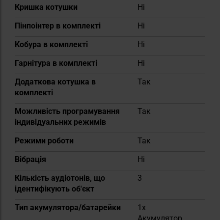
Кришка котушки
Ні
Пінпоінтер в комплекті
Ні
Кобура в комплекті
Ні
Гарнітура в комплекті
Ні
Додаткова котушка в
Так
комплекті
Можливість програмування
Так
індивідуальних режимів
Режими роботи
Так
Вібрація
Ні
Кількість аудіотонів, що
3
ідентифікують об'єкт
Тип акумулятора/батарейки
1x
Акумулятор