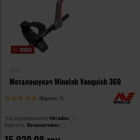
2/10
Металошукач Minelab Vanquish 360
Оцінка:
(Відгуки: 1)
100
100
% of
Час відправлення:
Негайно
Вартість:
Безкоштовно
15 030,08 грн