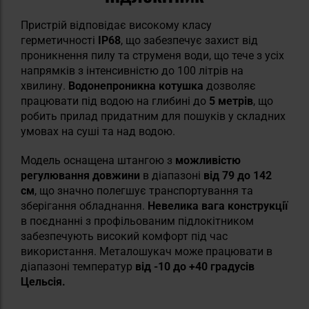
Пристрій відповідає високому класу
герметичності
IP68
, що забезпечує захист від
проникнення пилу та струменя води, що тече з усіх
напрямків з інтенсивністю до 100 літрів на
хвилину.
Водонепроникна котушка
дозволяє
працювати під водою на глибині до
5 метрів
, що
робить прилад придатним для пошуків у складних
умовах на суші та над водою.
Модель оснащена штангою з
можливістю
регулювання довжини
в діапазоні
від 79 до 142
см
, що значно полегшує транспортування та
зберігання обладнання.
Невелика вага конструкції
в поєднанні з профільованим підлокітником
забезпечують високий комфорт під час
використання. Металошукач може працювати в
діапазоні температур
від -10 до +40 градусів
Цельсія.