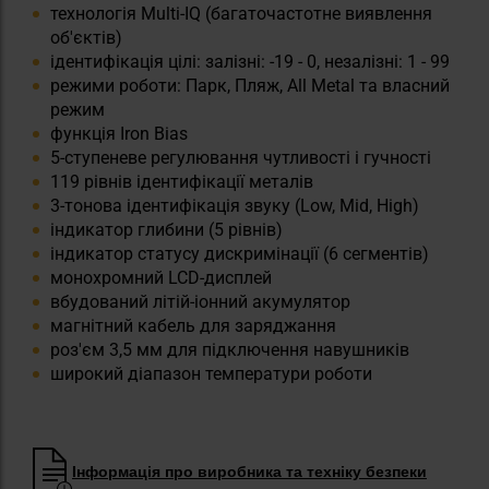
технологія Multi-IQ (багаточастотне виявлення
об'єктів)
ідентифікація цілі: залізні: -19 - 0, незалізні: 1 - 99
режими роботи: Парк, Пляж, All Metal та власний
режим
функція Iron Bias
5-ступеневе регулювання чутливості і гучності
119 рівнів ідентифікації металів
3-тонова ідентифікація звуку (Low, Mid, High)
індикатор глибини (5 рівнів)
індикатор статусу дискримінації (6 сегментів)
монохромний LCD-дисплей
вбудований літій-іонний акумулятор
магнітний кабель для заряджання
роз'єм 3,5 мм для підключення навушників
широкий діапазон температури роботи
Інформація про виробника та техніку безпеки