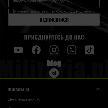
на
нашу
Я ознайомився з
політикою конфіденційності
розсилку
новин:
ПІДПИСАТИСЯ
ПРИЄДНУЙТЕСЬ ДО НАС
y
f
i
t
tt
Blog
Детальніше про нас