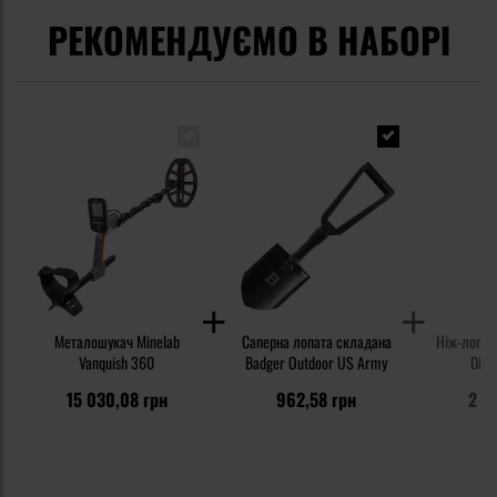
РЕКОМЕНДУЄМО В НАБОРІ
Металошукач Minelab
Саперна лопата складана
Ніж-лопат
Vanquish 360
Badger Outdoor US Army
Digg
15 030,08 грн
962,58 грн
2 0