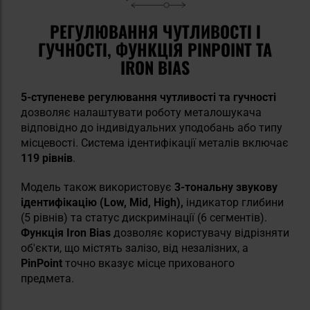
РЕГУЛЮВАННЯ ЧУТЛИВОСТІ І
ГУЧНОСТІ, ФУНКЦІЯ PINPOINT ТА
IRON BIAS
5-ступеневе регулювання чутливості
та гучності
дозволяє налаштувати роботу металошукача
відповідно до індивідуальних уподобань або типу
місцевості. Система ідентифікації металів включає
119 рівнів
.
Модель також використовує
3-тональну звукову
ідентифікацію (Low, Mid, High),
індикатор глибини
(5 рівнів) та статус дискримінації (6 сегментів).
Функція Iron Bias
дозволяє користувачу відрізняти
об'єкти, що містять залізо, від незалізних, а
PinPoint
точно вказує місце прихованого
предмета.