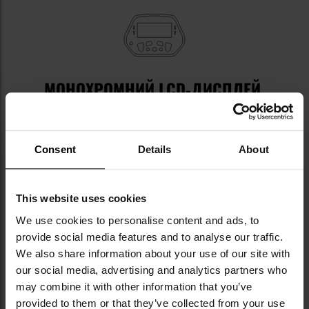
МОНОХРОМНИЙ LCD-ДИСПЛЕЙ,
ІНТУЇТИВНЕ УПРАВЛІННЯ
Чіткий монохромний LCD-дисплей
відображає всю
Consent
Details
About
важливу інформацію у чіткій формі. Завдяки
вбудованому індикатору рівня заряду
акумулятора
користувач може легше
контролювати стан живлення та краще керувати
This website uses cookies
часом роботи пристрою.
Великі кнопки та
We use cookies to personalise content and ads, to
інтуїтивно зрозуміле меню
забезпечують зручне
provide social media features and to analyse our traffic.
та просте користування.
We also share information about your use of our site with
our social media, advertising and analytics partners who
may combine it with other information that you’ve
provided to them or that they’ve collected from your use