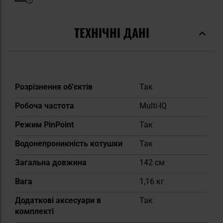
ТЕХНІЧНІ ДАНІ
Докладніше
Розрізнення об'єктів
Так
Робоча частота
Multi-IQ
Режим PinPoint
Так
Водонепроникність котушки
Так
Загальна довжина
142 см
Вага
1,16 кг
Додаткові аксесуари в
Так
комплекті