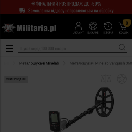
ФІНАЛЬНИЙ РОЗПРОДАЖ ДО -50%
Замовлення відразу направляються на обробку
0
АКАУНТ
БАЖАНЕ
ІСТОРІЯ
КОШИК
качі
Металошукачі Minelab
Металошукач Minelab Vanquish 360
ХІТИ ПРОДАЖІВ