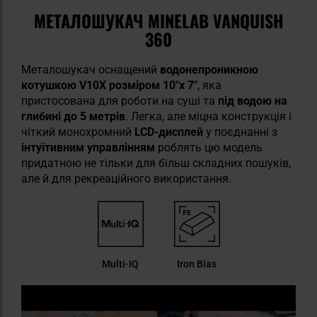
МЕТАЛОШУКАЧ MINELAB VANQUISH
360
Металошукач оснащений
водонепроникною
котушкою V10X розміром 10"x 7"
, яка
пристосована для роботи на суші та
під водою на
глибині до 5 метрів
. Легка, але міцна конструкція і
чіткий монохромний
LCD-дисплей
у поєднанні з
інтуїтивним управлінням
роблять цю модель
придатною не тільки для більш складних пошуків,
але й для рекреаційного використання.
Multi-IQ
Iron Bias