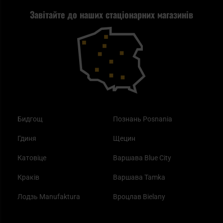
Завітайте до наших стаціонарних магазинів
Самозахист
Blackout - що це таке?
Повернення товару
Outdoor
Як працює маска від смогу?
Купони на знижку
Одяг
Найкращі спальні мішки на осінь
Бидгощ
Познань Posnania
Гдиня
Щецин
Катовіце
Варшава Blue City
Краків
Варшава Tamka
Лодзь Manufaktura
Вроцлав Bielany