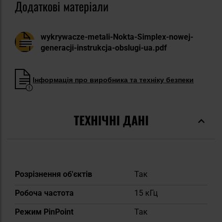
Додаткові матеріали
wykrywacze-metali-Nokta-Simplex-nowej-
generacji-instrukcja-obslugi-ua.pdf
Інформація про виробника та техніку безпеки
ТЕХНІЧНІ ДАНІ
Докладніше
Розрізнення об'єктів
Так
Робоча частота
15 кГц
Режим PinPoint
Так