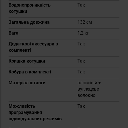
Водонепроникність
Так
котушки
Загальна довжина
132 см
Вага
1,2 кг
Додаткові аксесуари в
Так
комплекті
Кришка котушки
Так
Кобура в комплекті
Так
Матеріал штанги
алюміній +
вуглецеве
волокно
Можливість
Так
програмування
індивідуальних режимів