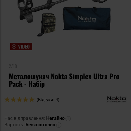
2/10
Металошукач Nokta Simplex Ultra Pro
Pack - Набір
Оцінка:
(Відгуки: 4)
100
100
% of
Час відправлення:
Негайно
Вартість:
Безкоштовно