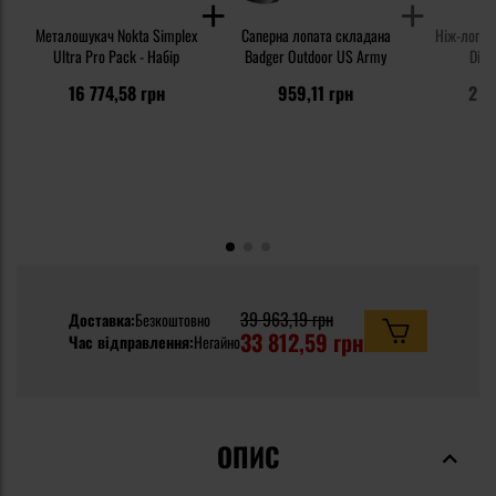
Металошукач Nokta Simplex
Саперна лопата складана
Ніж-лопат
Ultra Pro Pack - Набір
Badger Outdoor US Army
Digg
16 774,58 грн
959,11 грн
2 0
39 963,19 грн
Доставка:
Безкоштовно
33 812,59 грн
Час відправлення:
Негайно
ОПИС