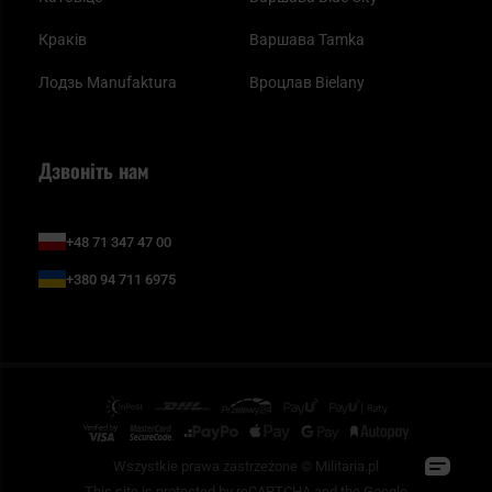
Краків
Варшава Tamka
Лодзь Manufaktura
Вроцлав Bielany
Дзвоніть нам
+48 71 347 47 00
+380 94 711 6975
Wszystkie prawa zastrzeżone © Militaria.pl
This site is protected by reCAPTCHA and the Google