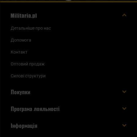
Детальніше про нас
Допомога
Контакт
Оптовий продаж
Силові структури
Покупки
Доставляємо в Україну!
Програма лояльності
Вартість і час доставки
Що ви отримуєте з акаунтом KSK
Інформація
Способи оплати
Як використати бали KSK