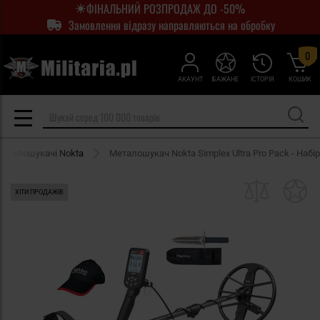
ФІНАЛЬНИЙ РОЗПРОДАЖ ДО -50%
Замовлення відразу направляються на обробку
0
АКАУНТ
БАЖАНЕ
ІСТОРІЯ
КОШИК
еталошукачі Nokta
Металошукач Nokta Simplex Ultra Pro Pack - Набір
ХІТИ ПРОДАЖІВ