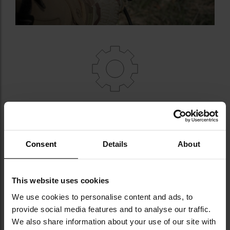
СТАБІЛЬНА РУКОЯТКА, АУДІО
Металошукач оснащений міцною рукояткою та U-
подібним ліктьовим упором, що значно покращує
Consent
Details
About
стійкість приладу під час роботи. Для роботи в
більш складних умовах, ліктьовий упор можна
також прикріпити до ремінця на липучці, що
This website uses cookies
входить до комплекту поставки.
We use cookies to personalise content and ads, to
Аудіосистема, використана в детекторі,
provide social media features and to analyse our traffic.
складається з потужного
вбудованого динаміка
We also share information about your use of our site with