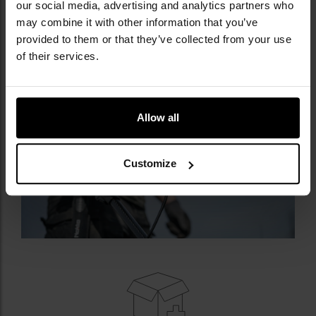
та є
сумісною з бездротовими і дротовими
our social media, advertising and analytics partners who
навушниками
за умови використання адаптера (не
may combine it with other information that you’ve
входить до комплекту).
provided to them or that they’ve collected from your use
of their services.
Allow all
Customize