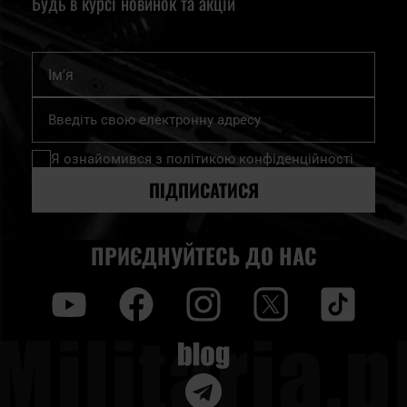
Будь в курсі новинок та акцій
Ім'я
Підпишіться
на
нашу
Я ознайомився з
політикою конфіденційності
розсилку
новин:
ПІДПИСАТИСЯ
ПРИЄДНУЙТЕСЬ ДО НАС
y
f
i
t
tt
Blog