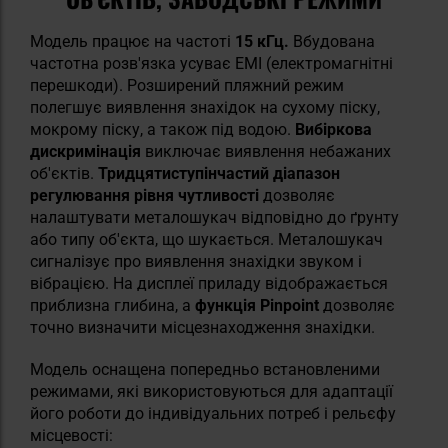
Модель працює на частоті
15 кГц.
Вбудована
частотна розв'язка усуває ЕМІ (електромагнітні
перешкоди). Розширений пляжний режим
полегшує виявлення знахідок на сухому піску,
мокрому піску, а також під водою.
Вибіркова
дискримінація
виключає виявлення небажаних
об'єктів.
Тридцятиступінчастий діапазон
регулювання рівня чутливості
дозволяє
налаштувати металошукач відповідно до ґрунту
або типу об'єкта, що шукається. Металошукач
сигналізує про виявлення знахідки звуком і
вібрацією. На дисплеї приладу відображається
приблизна глибина, а
функція Pinpoint
дозволяє
точно визначити місцезнаходження знахідки.
Модель оснащена попередньо встановленими
режимами, які використовуються для адаптації
його роботи до індивідуальних потреб і рельєфу
місцевості: