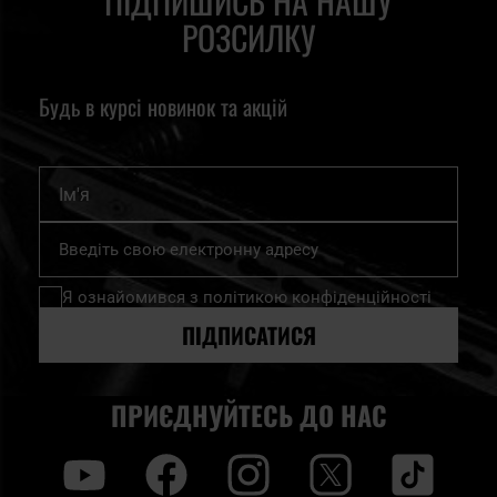
ПІДПИШИСЬ НА НАШУ
РОЗСИЛКУ
Будь в курсі новинок та акцій
Ім'я
Підпишіться
на
нашу
Я ознайомився з
політикою конфіденційності
розсилку
новин:
ПІДПИСАТИСЯ
ПРИЄДНУЙТЕСЬ ДО НАС
y
f
i
t
tt