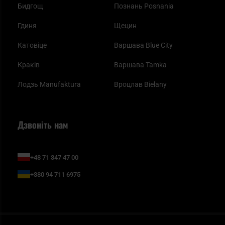
Бидгощ
Познань Posnania
Гдиня
Щецин
Катовіце
Варшава Blue City
Краків
Варшава Tamka
Лодзь Manufaktura
Вроцлав Bielany
Дзвоніть нам
+48 71 347 47 00
+380 94 711 6975