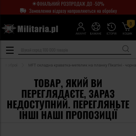
ФІНАЛЬНИЙ РОЗПРОДАЖ ДО -50%
Замовлення відразу направляються на обробку
0
АКАУНТ
БАЖАНЕ
ІСТОРІЯ
КОШИК
для зброї
MFT складна краватка-метелик на планку Пікатіні - чорна
ТОВАР, ЯКИЙ ВИ
ПЕРЕГЛЯДАЄТЕ, ЗАРАЗ
НЕДОСТУПНИЙ. ПЕРЕГЛЯНЬТЕ
ІНШІ НАШІ ПРОПОЗИЦІЇ