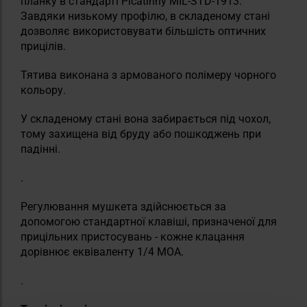
планку в стандарті Picatinny MIL-STD-1913.
Завдяки низькому профілю, в складеному стані
дозволяє використовувати більшість оптичних
прицілів.
Тятива виконана з армованого полімеру чорного
кольору.
У складеному стані вона забирається під чохол,
тому захищена від бруду або пошкоджень при
падінні.
.
Регулювання мушкета здійснюється за
допомогою стандартної клавіші, призначеної для
прицільних пристосувань - кожне клацання
дорівнює еквіваленту 1/4 МОА.
.