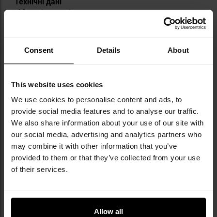
Технічні дані
. Матеріал: полімер
. Колір: чорний
. Розміри: 2,23х2,74х5,66 см
Consent
Details
About
. Вага: 14г
. Виробник:
Mission First Tactical
This website uses cookies
ТЕХНІЧНІ ДАНІ
We use cookies to personalise content and ads, to
provide social media features and to analyse our traffic.
We also share information about your use of our site with
our social media, advertising and analytics partners who
Докладніше
EAN
676315033103
may combine it with other information that you’ve
provided to them or that they’ve collected from your use
Код виробника
21750
of their services.
Виробник
Mission First Tactical
ВІДГУКИ
Allow all