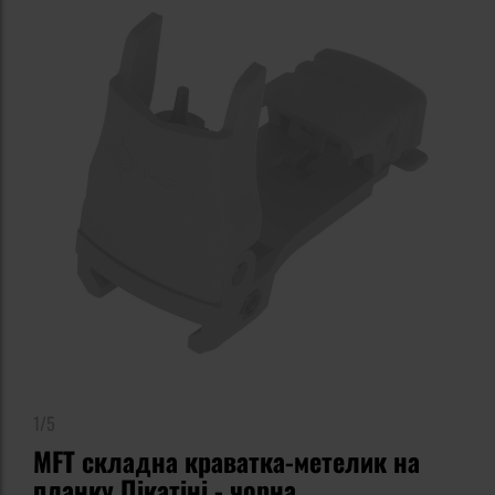
1/5
MFT складна краватка-метелик на
планку Пікатіні - чорна