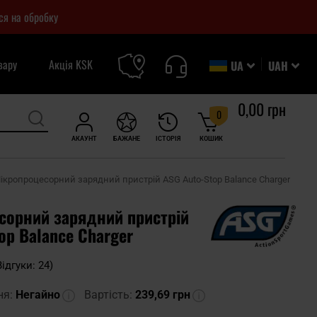
ся на обробку
вару
Акція KSK
UA
UAH
0,00 грн
0
АКАУНТ
БАЖАНЕ
ІСТОРІЯ
КОШИК
ікропроцесорний зарядний пристрій ASG Auto-Stop Balance Charger
сорний зарядний пристрій
op Balance Charger
Відгуки: 24)
ня:
Негайно
Вартість:
239,69 грн