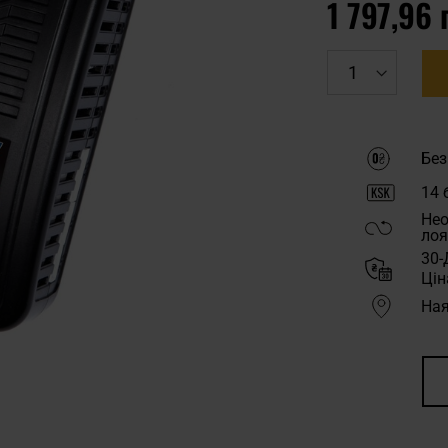
1 797,96 
Без
14
б
Нео
лоя
30-
Цін
Ная