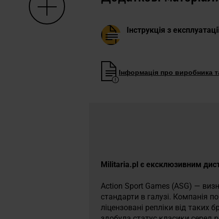
Інструкція з експлуатаці
Інформація про виробника та
Militaria.pl є ексклюзивним ди
Action Sport Games (ASG) — виз
стандарти в галузі. Компанія п
ліцензовані репліки від таких бр
здобула статус класики серед р