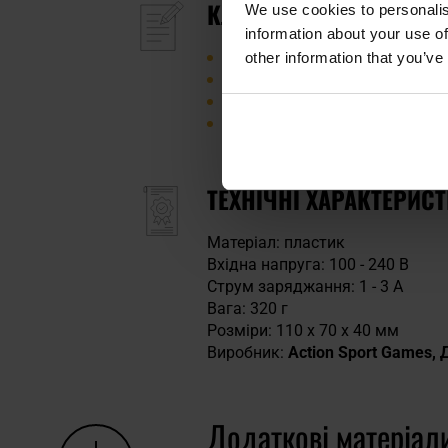
КЛЮЧОВІ ХАРАКТЕРИС
We use cookies to personalis
information about your use of
вбудований балансер
other information that you’ve
підтримує акумулятори Li-Po 
перемикач струму заряджан
захист Auto-Stop
ТЕХНІЧНІ ХАРАКТЕРИС
Матеріал: пластик
Вхідна напруга: 100 - 240 В
Струм заряджання: 1 - 3 A
Вага: 320 г
Розміри: 110 x 70 x 40 мм
Виробник:
Action Sport Games, 
Додаткові матеріал