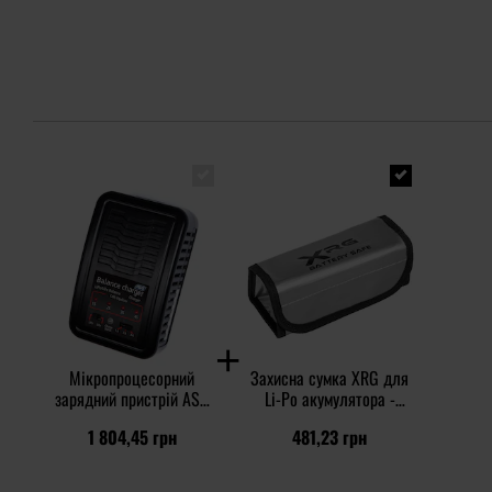
Мікропроцесорний
Захисна сумка XRG для
зарядний пристрій ASG
Li-Po акумулятора -
Auto-Stop Balance
Safe
1 804,45 грн
481,23 грн
Charger