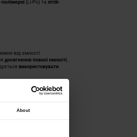
й-полімерні
(Li-Po) та
літій-
алежно від ємності
ля
досягнення повної ємності
,
ндується
використовувати
About