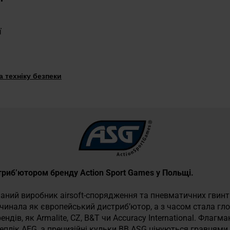
ї
 техніку безпеки
стриб’ютором бренду Action Sport Games у Польщі.
наний виробник airsoft-спорядження та пневматичних гвинті
очинала як європейський дистриб’ютор, а з часом стала г
ендів, як Armalite, CZ, B&T чи Accuracy International. Флаг
еплік AEG, а прецизійні кульки BB ASG цінуються гравцями в