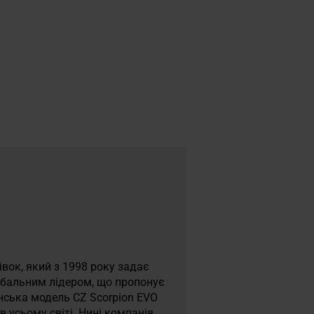
вок, який з 1998 року задає
лобальним лідером, що пропонує
манська модель CZ Scorpion EVO
 усьому світі. Нині компанія