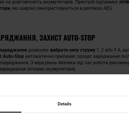
ає на довговічність акумуляторів. Пристрій підтримує
літі
тори
, які широко використовуються в репліках AEG.
АРЯДЖАННЯ, ЗАХИСТ AUTO-STOP
 заряджання
дозволяє
вибрати силу струму
1, 2 або 3 А, з
т Auto-Stop
автоматично припиняє процес заряджання піс
езаряджання. З міркувань безпеки під час роботи рекоме
 заряджання літієвих акумуляторів.
истрій ASG Auto-Stop Balance Charger
Details
amiya малий