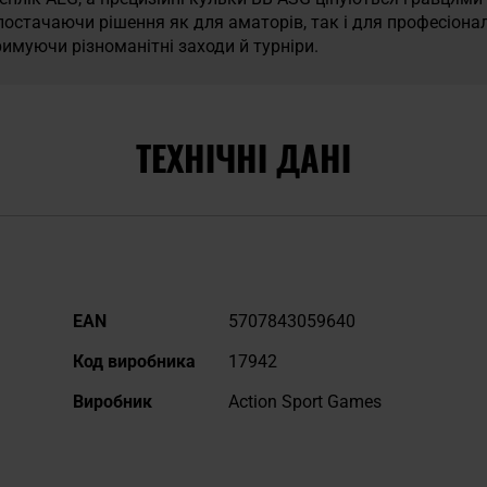
 постачаючи рішення як для аматорів, так і для професіона
тримуючи різноманітні заходи й турніри.
ТЕХНІЧНІ ДАНІ
Докладніше
EAN
5707843059640
Код виробника
17942
Виробник
Action Sport Games