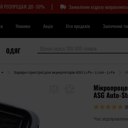
|
Й РОЗПРОДАЖ ДО -50%
Замовлення відразу направляють
аж
Новинки
Акція
Хіти продажів
Закінчення то
ОДЯГ
Зарядні пристрої для акумуляторів ASG Li-Po - Li-Ion - Li-Fe
М
Мікропроце
ASG Auto-St
Оцінка:
(
98
100
% of
Час відправлен