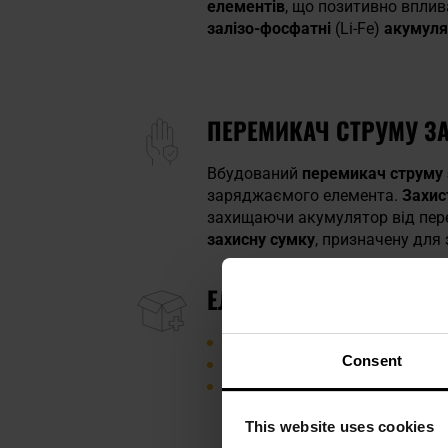
елементів
, що позитивно вплив
залізо-фосфатні
(Li-Fe)
акумуля
ПЕРЕМИКАЧ СТРУМУ З
Вбудований
перемикач струму
заряджаємого елемента.
Захис
захищаючи акумулятор від пер
захисну сумку
, призначену для
ЕЛЕМЕНТИ НАБОРУ
мікропроцесорний зарядний пр
Consent
кабель живлення
зарядні кабелі з роз'ємом T
This website uses cookies