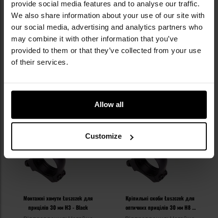
provide social media features and to analyse our traffic.
We also share information about your use of our site with
our social media, advertising and analytics partners who
ВАРТО ДОКУПИТИ
may combine it with other information that you’ve
provided to them or that they’ve collected from your use
of their services.
ПІДІБРАНІ ДЛЯ ВАС
Allow all
Customize
Монтажні хомути Łuszczek для
Кріпильні скоби Łuszczek для
прицілів 30 мм H3 - Black
оптичних прицілів 30 мм H8 -
Black