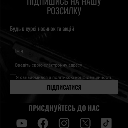
ПІДПИШИСЬ НА НАШУ
РОЗСИЛКУ
Будь в курсі новинок та акцій
Ім'я
Підпишіться
на
нашу
Я ознайомився з
політикою конфіденційності
розсилку
новин:
ПІДПИСАТИСЯ
ПРИЄДНУЙТЕСЬ ДО НАС
y
f
i
t
tt