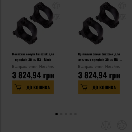
Монтажні хомути Łuszczek для
Кріпильні скоби Łuszczek для
прицілів 30 мм H3 - Black
оптичних прицілів 30 мм H8 -
Black
Відправлення: Негайно
Відправлення: Негайно
3 824,94 грн
3 824,94 грн
ДО КОШИКА
ДО КОШИКА