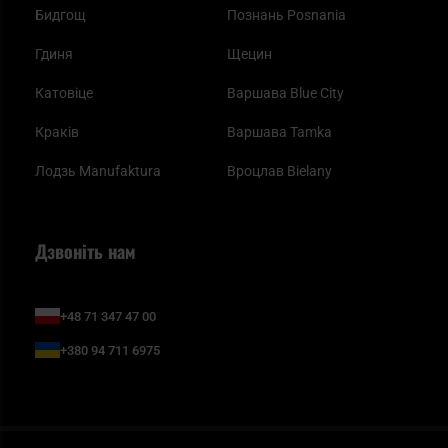
Бидгощ
Познань Posnania
Гдиня
Щецин
Катовіце
Варшава Blue City
Краків
Варшава Tamka
Лодзь Manufaktura
Вроцлав Bielany
Дзвоніть нам
+48 71 347 47 00
+380 94 711 6975