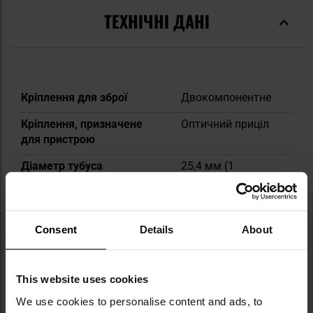
ТЕХНІЧНІ ДАНІ
Докладніше
Кріплення для зброї
Двокомпонентне
Кріплення, призначене
Оптичний приціл
для пристрою
Діаметр тубуса
25,4 мм (1
дюйм)
Висота кріплення
Високий
Consent
Details
About
EAN
4045197494047
Виробник
Łuszczek
This website uses cookies
ВІДГУКИ
We use cookies to personalise content and ads, to