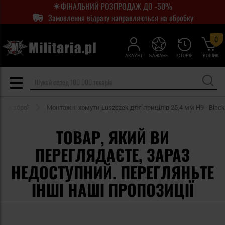
ФІНАЛЬНИЙ РОЗПРОДАЖ ДО -50%
Замовлення відразу направляються на обробку
0
АКАУНТ
БАЖАНЕ
ІСТОРІЯ
КОШИК
ної зброї
Монтажні хомути Łuszczek для прицілів 25,4 мм H9 - Black
ТОВАР, ЯКИЙ ВИ
ПЕРЕГЛЯДАЄТЕ, ЗАРАЗ
НЕДОСТУПНИЙ. ПЕРЕГЛЯНЬТЕ
ІНШІ НАШІ ПРОПОЗИЦІЇ