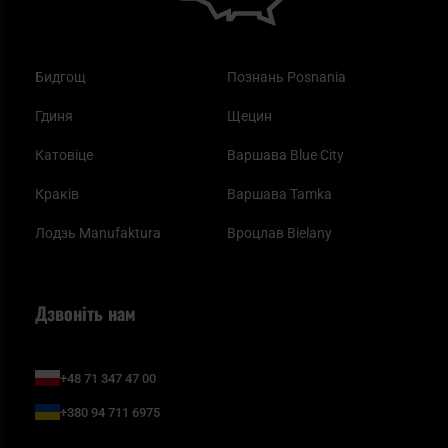
Бидгощ
Познань Posnania
Гдиня
Щецин
Катовіце
Варшава Blue City
Краків
Варшава Tamka
Лодзь Manufaktura
Вроцлав Bielany
Дзвоніть нам
+48 71 347 47 00
+380 94 711 6975