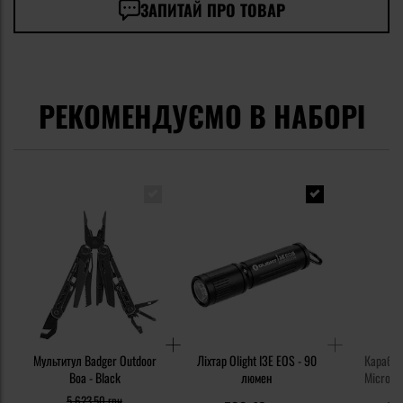
ЗАПИТАЙ ПРО ТОВАР
РЕКОМЕНДУЄМО В НАБОРІ
Мультитул Badger Outdoor
Ліхтар Olight I3E EOS - 90
Карабін 
Boa - Black
люмен
MicroLoc
5 623,50 грн