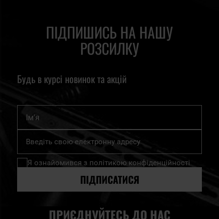
ПІДПИШИСЬ НА НАШУ
РОЗСИЛКУ
Будь в курсі новинок та акцій
Ім'я
Підпишіться
на
нашу
Я ознайомився з
політикою конфіденційності
розсилку
новин:
ПІДПИСАТИСЯ
ПРИЄДНУЙТЕСЬ ДО НАС