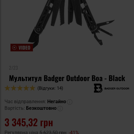
2/23
Мультитул Badger Outdoor Boa - Black
Оцінка:
(Відгуки: 14)
98
100
% of
Час відправлення:
Негайно
Вартість:
Безкоштовно
3 345,32 грн
Регулярна ціна
5 623,50 грн
-41%