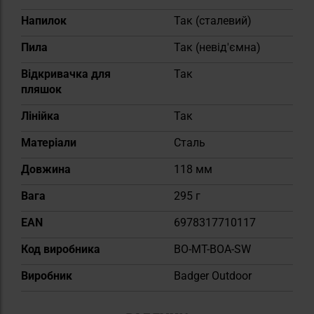
Напилок
Так (сталевий)
Пила
Так (невід'ємна)
Відкривачка для
Так
пляшок
Лінійка
Так
Матеріали
Сталь
Довжина
118 мм
Вага
295 г
EAN
6978317710117
Код виробника
BO-MT-BOA-SW
Виробник
Badger Outdoor