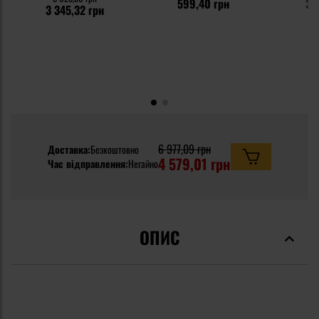
599,40 грн
39
3 345,32 грн
6 977,09 грн
Доставка:
Безкоштовно
4 579,01 грн
Час відправлення:
Негайно
ОПИС