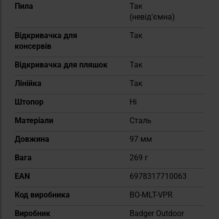
Пила
Так
(невід'ємна)
Відкривачка для
Так
консервів
Відкривачка для пляшок
Так
Лінійка
Так
Штопор
Ні
Матеріали
Сталь
Довжина
97 мм
Вага
269 г
EAN
6978317710063
Код виробника
BO-MLT-VPR
Виробник
Badger Outdoor