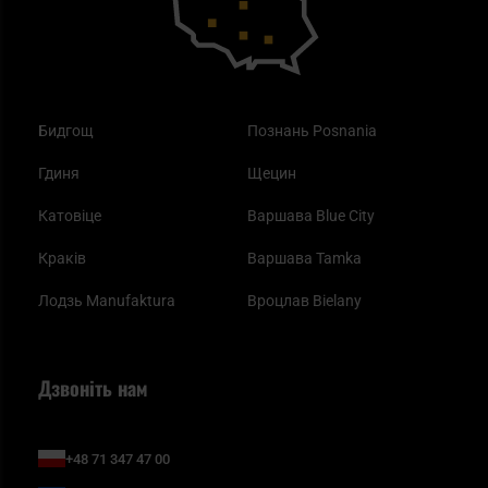
Бидгощ
Познань Posnania
Гдиня
Щецин
Катовіце
Варшава Blue City
Краків
Варшава Tamka
Лодзь Manufaktura
Вроцлав Bielany
Дзвоніть нам
+48 71 347 47 00