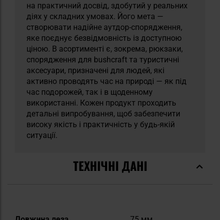
на практичний досвід, здобутий у реальних
діях у складних умовах. Його мета —
створювати надійне аутдор-спорядження,
яке поєднує безвідмовність із доступною
ціною. В асортименті є, зокрема, рюкзаки,
спорядження для bushcraft та туристичні
аксесуари, призначені для людей, які
активно проводять час на природі — як під
час подорожей, так і в щоденному
використанні. Кожен продукт проходить
детальні випробування, щоб забезпечити
високу якість і практичність у будь-якій
ситуації.
ТЕХНІЧНІ ДАНІ
Докладніше
Довжина леза
75 мм