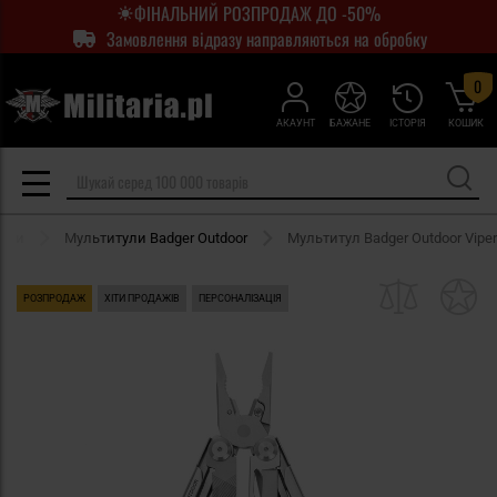
ФІНАЛЬНИЙ РОЗПРОДАЖ ДО -50%
Замовлення відразу направляються на обробку
0
АКАУНТ
БАЖАНЕ
ІСТОРІЯ
КОШИК
ули
Мультитули Badger Outdoor
Мультитул Badger Outdoor Viper
РОЗПРОДАЖ
ХІТИ ПРОДАЖІВ
ПЕРСОНАЛІЗАЦІЯ