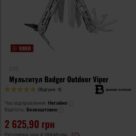
2/23
Мультитул Badger Outdoor Viper
Оцінка:
(Відгуки: 4)
100
100
% of
Час відправлення:
Негайно
Вартість:
Безкоштовно
2 625,90 грн
Регулярна ціна
4 184,65 грн
-37%