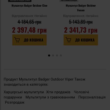
ЧОЛОВІЧІ ПОДАРУНКИ
ПЕРСОНАЛІЗАЦІЯ
Мультитул Badger Outdoor Claw
Мультитул Badger Outdoor
Venom
Відправлення: Негайно
Відправлення: Негайно
4 184,65 грн
5 143,89 грн
2 397,48 грн
2 341,73 грн
ДО КОШИКА
ДО КОШИКА
Продукт Мультитул Badger Outdoor Viper Також
знаходиться в категоріях:
Харцерські мультитули
Хіти продажів
Чоловічі
подарунки
Мультитули з гравіюванням
Персоналізація
Розпродаж