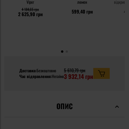
Viper
люмен
відкрива
4 184,65 грн
599,40 грн
46
2 625,90 грн
5 610,79 грн
Доставка:
Безкоштовно
3 932,14 грн
Час відправлення:
Негайно
ОПИС