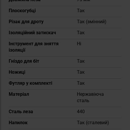
Плоскогубці
Так
Різак для дроту
Так (змінний)
Ізоляційний затискач
Так
Інструмент для зняття
Ні
ізоляції
Гніздо для біт
Так
Ножиці
Так
Футляр у комплекті
Так
Матеріал
Нержавіюча
сталь
Сталь леза
440
Напилок
Так (сталевий)