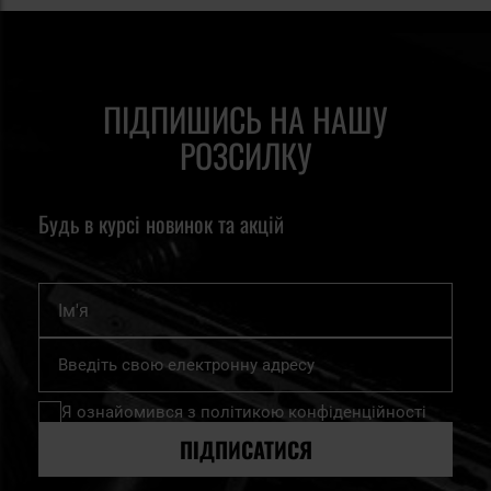
ПІДПИШИСЬ НА НАШУ
РОЗСИЛКУ
Будь в курсі новинок та акцій
Ім'я
Підпишіться
на
нашу
Я ознайомився з
політикою конфіденційності
розсилку
новин:
ПІДПИСАТИСЯ