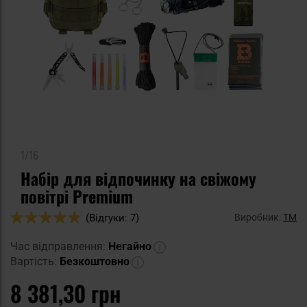
1/16
Набір для відпочинку на свіжому
повітрі Premium
Оцінка:
Виробник:
TM
(Відгуки: 7)
98
100
% of
Час відправлення:
Негайно
Вартість:
Безкоштовно
8 381,30 грн