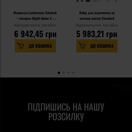
Мультитул Leatherman Sidekick
Набір для відпочинку на
+ ліхтарик Olight Baton 4 -
свіжому повітрі Standard
набір
Відправлення: Негайно
Відправлення: Негайно
6 942,45 грн
5 983,21 грн
ДО КОШИКА
ДО КОШИКА
ПІДПИШИСЬ НА НАШУ
РОЗСИЛКУ