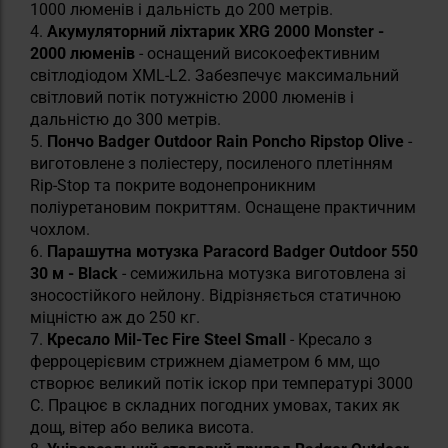
1000 люменів і дальність до 200 метрів.
4.
Акумуляторний ліхтарик XRG 2000 Monster -
2000 люменів
- оснащений високоефективним
світлодіодом XML-L2. Забезпечує максимальний
світловий потік потужністю 2000 люменів і
дальністю до 300 метрів.
5.
Пончо Badger Outdoor Rain Poncho Ripstop Olive
-
виготовлене з поліестеру, посиленого плетінням
Rip-Stop та покрите водонепроникним
поліуретановим покриттям. Оснащене практичним
чохлом.
6.
Парашутна мотузка Paracord Badger Outdoor 550
30 м - Black
- семижильна мотузка виготовлена зі
зносостійкого нейлону. Відрізняється статичною
міцністю аж до 250 кг.
7.
Кресало Mil-Tec Fire Steel Small
- Кресало з
ферроцерієвим стрижнем діаметром 6 мм, що
створює великий потік іскор при температурі 3000
C. Працює в складних погодних умовах, таких як
дощ, вітер або велика висота.