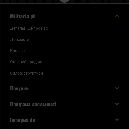
Детальніше про нас
Допомога
Контакт
Оптовий продаж
Силові структури
Покупки
Доставляємо в Україну!
Програма лояльності
Вартість і час доставки
Що ви отримуєте з акаунтом KSK
Інформація
Способи оплати
Як використати бали KSK