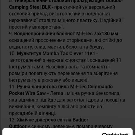
8.
Універсальний столовий прилад Badger Outdoor
Camping Steel BLK
- практичний універсальний
столовий прилад виготовлений з поєднання
нержавіючої сталі та міцного пластику. Надійний і
простий у використанні.
9.
Водонепроникний блокнот Mil-Tec 75x130 мм
-
оснащений просоченими сторінками, які стійкі до
води, поту, олив, мастил, болота та бруду.
10.
Мультитул Mamba Tac Clever 11в1
-
виготовлений з нержавіючої сталі, оснащений 11
інструментами. Невелика вага та компактні
розміри полегшують перенесення та зберігання
інструменту в рюкзаку або кишені.
11.
Ручна ланцюгова пила Mil-Tec Commando
Pocket Wire Saw -
Легка і міцна ручна бензопила,
яка відмінно підійде для заготівлі дров в поході на
виживання, кемпінгу в лісі або роботи на
присадибній ділянці.
12.
Хімічне джерело світла Badger
Outdoor
у синьому, зеленому, помаранчевому,
червоному та білому кольорах - забезпечує потік