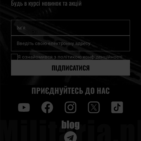
Будь в курсі новинок та акцій
Ім'я
Підпишіться
на
нашу
Я ознайомився з
політикою конфіденційності
розсилку
новин:
ПІДПИСАТИСЯ
ПРИЄДНУЙТЕСЬ ДО НАС
y
f
i
t
tt
Blog