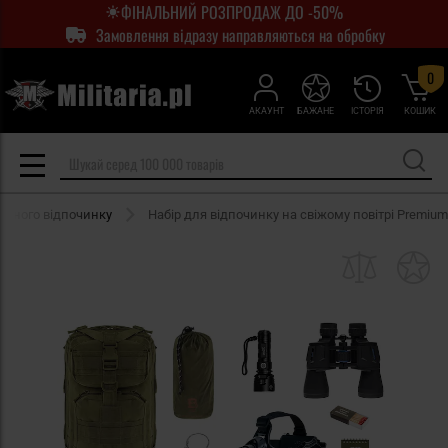
ФІНАЛЬНИЙ РОЗПРОДАЖ ДО -50%
Замовлення відразу направляються на обробку
0
АКАУНТ
БАЖАНЕ
ІСТОРІЯ
КОШИК
ивного відпочинку
Набір для відпочинку на свіжому повітрі Premium