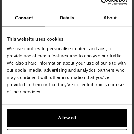
світла незалежно від погодних умов та
температури.
13.
Водонепроникні сірники Mil-Tec - 4 упаковки
Consent
Details
About
-
Можуть використовуватися навіть у
найскладніших умовах. Є надійним джерелом
вогню під час дощу, вітру чи хуртовини. Запальна
This website uses cookies
частина покрита товстим шаром маси, що значно
We use cookies to personalise content and ads, to
полегшує запалювання сірника.
provide social media features and to analyse our traffic.
14.
Водонепроникний чохол M-Tac 190 х 120 мм -
We also share information about your use of our site with
Olive -
Водонепроникний чохол з щільною
our social media, advertising and analytics partners who
застібкою на шнурку, яка додатково фіксується
нашивкою на липучці. Виготовлений з силікону.
may combine it with other information that you’ve
Оснащений шнуром зі стопором, завдяки чому
provided to them or that they’ve collected from your use
його можна повісити на шию або закріпити на
of their services.
спорядженні.
15.
Термоковдра - фольга NRC Badger Outdoor
-
пристосований для використання в умовах
низьких температур, він забезпечує додатковий
Allow all
рівень захисту від холоду в екстрених ситуаціях.
Конструкція мінімізує тепловтрати, що є