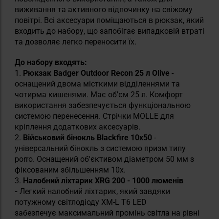
виживання та активного відпочинку на свіжому
повітрі. Всі аксесуари поміщаються в рюкзак, який
входить до набору, що запобігає випадковій втраті
та дозволяє легко переносити їх.
До набору входять:
1.
Рюкзак Badger Outdoor Recon 25 л Olive
-
оснащений двома місткими відділеннями та
чотирма кишенями. Має об'єм 25 л. Комфорт
використання забезпечується функціональною
системою перенесення. Стрічки MOLLE для
кріплення додаткових аксесуарів.
2.
Військовий бінокль Blackfire 10x50
-
універсальний бінокль з системою призм типу
porro. Оснащений об'єктивом діаметром 50 мм з
фіксованим збільшенням 10x.
3.
Налобний ліхтарик XRG 200 - 1000 люменів
-
Легкий налобний ліхтарик, який завдяки
потужному світлодіоду XM-L T6 LED
забезпечує максимальний промінь світла на рівні