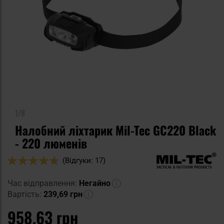
1/8
Налобний ліхтарик Mil-Tec GC220 Black
- 220 люменів
Оцінка:
(Відгуки: 17)
92
100
% of
Час відправлення:
Негайно
Вартість:
239,69 грн
958,63 грн