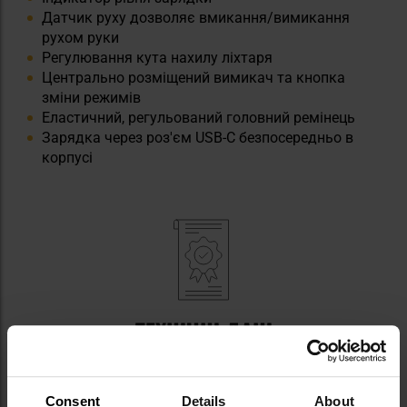
Датчик руху дозволяє вмикання/вимикання
рухом руки
Регулювання кута нахилу ліхтаря
Центрально розміщений вимикач та кнопка
зміни режимів
Еластичний, регульований головний ремінець
Зарядка через роз'єм USB-C безпосередньо в
корпусі
ТЕХНІЧНІ ДАНІ
Джерело світла: діод LED
Живлення: акумулятор 3,7V 650 mAh
Consent
Details
About