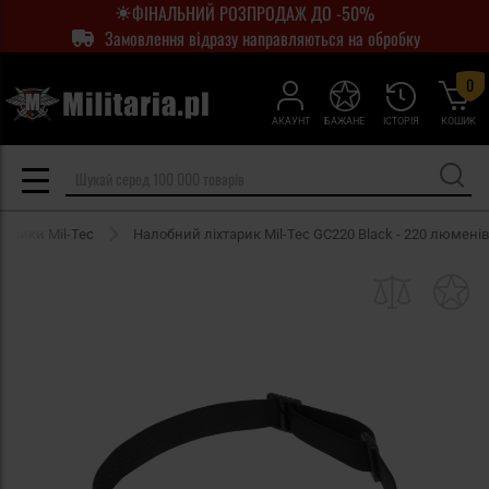
ФІНАЛЬНИЙ РОЗПРОДАЖ ДО -50%
Замовлення відразу направляються на обробку
0
АКАУНТ
БАЖАНЕ
ІСТОРІЯ
КОШИК
тарики Mil-Tec
Налобний ліхтарик Mil-Tec GC220 Black - 220 люменів