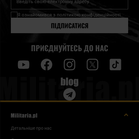
на
нашу
Я ознайомився з
політикою конфіденційності
розсилку
новин:
ПІДПИСАТИСЯ
ПРИЄДНУЙТЕСЬ ДО НАС
y
f
i
t
tt
Blog
Детальніше про нас