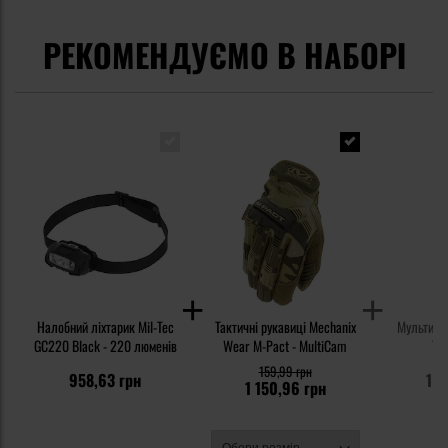
РЕКОМЕНДУЄМО В НАБОРІ
Налобний ліхтарик Mil-Tec
Тактичні рукавиці Mechanix
Мультитул
GC220 Black - 220 люменів
Wear M-Pact - MultiCam
Tho
159,99 грн
958,63 грн
1 4
1 150,96 грн