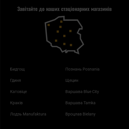
Завітайте до наших стаціонарних магазинів
Самозахист
Blackout - що це таке?
Повернення товару
Outdoor
Як працює маска від смогу?
Купони на знижку
Одяг
Найкращі спальні мішки на осінь
Бидгощ
Познань Posnania
Гдиня
Щецин
Катовіце
Варшава Blue City
Краків
Варшава Tamka
Лодзь Manufaktura
Вроцлав Bielany