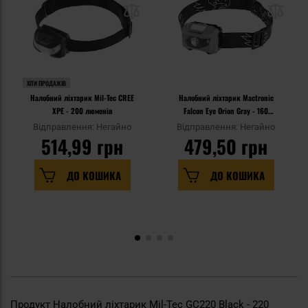
ХІТИ ПРОДАЖІВ
Налобний ліхтарик Mil-Tec CREE
Налобний ліхтарик Mactronic
XPE - 200 люменів
Falcon Eye Orion Gray - 160
люменів
Відправлення: Негайно
Відправлення: Негайно
514,99 грн
479,50 грн
ДО КОШИКА
ДО КОШИКА
Продукт Налобний ліхтарик Mil-Tec GC220 Black - 220