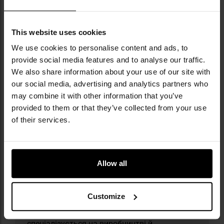
Оболонка: пластик
Колір: Black
Розміри: 34,8 x 39 x 63,5 мм
This website uses cookies
Вага: 45,8 г
Виробник:
Mil-Tec, Німеччина
We use cookies to personalise content and ads, to
provide social media features and to analyse our traffic.
We also share information about your use of our site with
Інформація про виробника та техніку безпеки
our social media, advertising and analytics partners who
may combine it with other information that you’ve
provided to them or that they’ve collected from your use
of their services.
Allow all
Militaria.pl є офіційним дистриб’ютором
бренду Mil-Tec.
Customize
Mil-Tec — це бренд, створений компанією
Sturm Handels GmbH, яка з 1971 року
спеціалізується на виробництві й