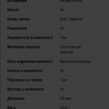
батарейки
Акумулятор
Магніт
Ні
Колір світла
Білі, Червоні
Powerbank
Ні
Акумулятор в комплекті
Так
Матеріал корпусу
Пластикові
вироби
Клас водонепроникності
Бризкозахищена
Кліпса в комплекті
Ні
Пов'язка на голову
Так
Футляр у комплекті
Ні
Довжина
39 мм
Вага
45,8 г