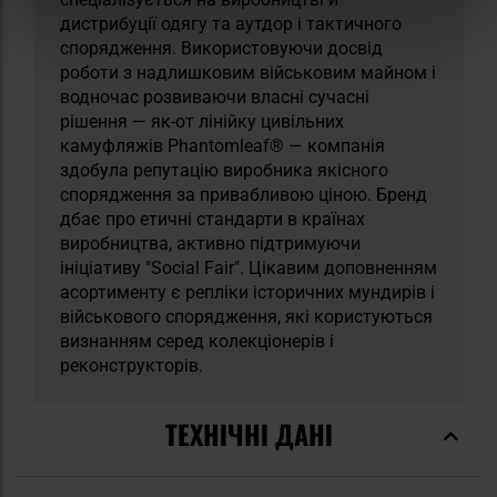
дистрибуції одягу та аутдор і тактичного
спорядження. Використовуючи досвід
роботи з надлишковим військовим майном і
водночас розвиваючи власні сучасні
рішення — як-от лінійку цивільних
камуфляжів Phantomleaf® — компанія
здобула репутацію виробника якісного
спорядження за привабливою ціною. Бренд
дбає про етичні стандарти в країнах
виробництва, активно підтримуючи
ініціативу "Social Fair". Цікавим доповненням
асортименту є репліки історичних мундирів і
військового спорядження, які користуються
визнанням серед колекціонерів і
реконструкторів.
ТЕХНІЧНІ ДАНІ