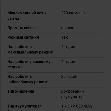
Докладніше
Максимальний потік
220 люменів
світла
Промінь світла
широка
Режими світіння
Так
Час роботи в
4 годин
максимальному режимі
Час роботи у високому
4 годин
режимі
Час роботи в
25 годин
найслабшому режимі
Тип живлення
Вбудований
акумулятор
Тип акумулятора/
1 x 3,7V 650 mAh