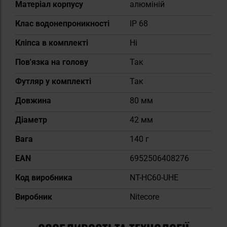
Матеріал корпусу
алюміній
Клас водонепроникності
IP 68
Кліпса в комплекті
Ні
Пов'язка на голову
Так
Футляр у комплекті
Так
Довжина
80 мм
Діаметр
42 мм
Вага
140 г
EAN
6952506408276
Код виробника
NT-HC60-UHE
Виробник
Nitecore