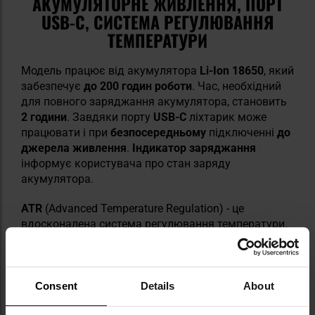
АКУМУЛЯТОРНЕ ЖИВЛЕННЯ, ПОРТ
USB-C, СИСТЕМА РЕГУЛЮВАННЯ
ТЕМПЕРАТУРИ
Модель працює від акумулятора
Li-Ion 18650
, який
забезпечує
до 200 годин роботи
. Час, необхідний
для повного заряджання акумулятора, становить
2 години
. Завдяки порту
USB-C
ліхтарик може
працювати і при
безпосередньому
підключенні
до
джерела живлення
.
Індикатор заряджання
інформує користувача про стан заряду
акумулятора.
ATR
(Advanced Temperature Regulation) - це
вдосконалена система регулювання температури.
Технологія ATR динамічно регулює потужність
ліхтарика в залежності від умов навколишнього
середовища і температури самого пристрою. Коли
ліхтарик досягає високої температури, система
Consent
Details
About
автоматично зменшує яскравість, щоб запобігти