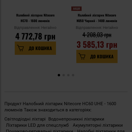
АКЦІЯ
Налобний ліхтарик Nitecore
Налобний ліхтарик Nitecore
HC70 - 1600 люменів
NU50 Чорний - 1400 люменів
Відправлення: Негайно
Відправлення: Негайно
4 772,78 грн
4 208,03 грн
3 585,13 грн
ДО КОШИКА
ДО КОШИКА
Продукт Налобний ліхтарик Nitecore HC60 UHE - 1600
люменів Також знаходиться в категоріях:
Світлодіодні ліхтарі
Водонепроникні ліхтарики
Ліхтарики LED для спецслужб
Акумуляторні ліхтарики
Пошуково-рятувальні ліхтарики
Налобні ліхтарики для