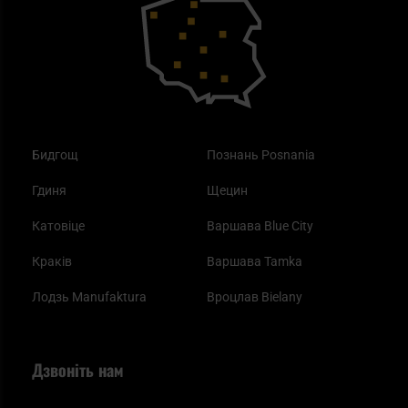
Купони на знижку
Одяг
Найкращі спальні мішки на осінь
Бидгощ
Познань Posnania
Гдиня
Щецин
Катовіце
Варшава Blue City
Краків
Варшава Tamka
Лодзь Manufaktura
Вроцлав Bielany
Дзвоніть нам