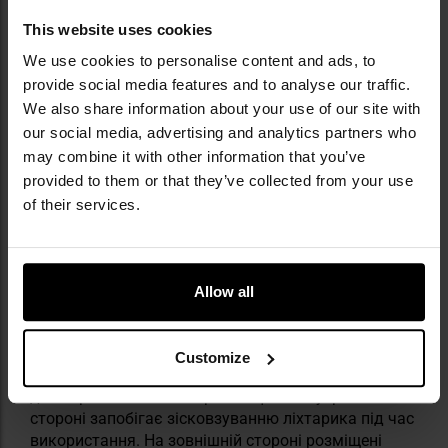
перегріванню, подовжуючи термін служби
компонентів і забезпечуючи більшу безпеку
This website uses cookies
використання. ATR оптимізує теплові
We use cookies to personalise content and ads, to
характеристики, дозволяючи ліхтарику працювати
provide social media features and to analyse our traffic.
на максимальній потужності в безпечних умовах і
We also share information about your use of our site with
регулюючи потужність до рівня, який не викликає
our social media, advertising and analytics partners who
надмірного нагрівання.
may combine it with other information that you’ve
provided to them or that they’ve collected from your use
of their services.
Allow all
ЕЛАСТИЧНА ПОВ'ЯЗКА НА ГОЛОВУ
Пов'язка з можливістю регулювання
виготовлена
Customize
з еластичного матеріалу, який приємно прилягає
до шкіри. Силіконовий ремінець на внутрішній
стороні запобігає зісковзуванню ліхтарика під час
використання. На зовнішній стороні розміщені