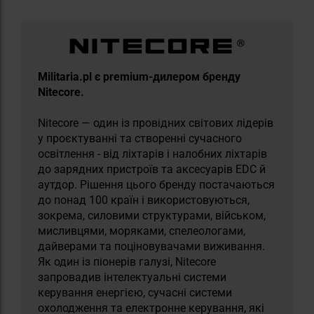
Militaria.pl є premium-дилером бренду
Nitecore.
Nitecore — один із провідних світових лідерів
у проєктуванні та створенні сучасного
освітлення - від ліхтарів і налобних ліхтарів
до зарядних пристроїв та аксесуарів EDC й
аутдор. Рішення цього бренду постачаються
до понад 100 країн і використовуються,
зокрема, силовими структурами, військом,
мисливцями, моряками, спелеологами,
дайверами та поціновувачами виживання.
Як один із піонерів галузі, Nitecore
запровадив інтелектуальні системи
керування енергією, сучасні системи
охолодження та електронне керування, які