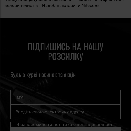
велосипедистів
Налобні ліхтарики Nitecore
ПІДПИШИСЬ НА НАШУ
РОЗСИЛКУ
Будь в курсі новинок та акцій
Ім'я
Підпишіться
на
нашу
Я ознайомився з
політикою конфіденційності
розсилку