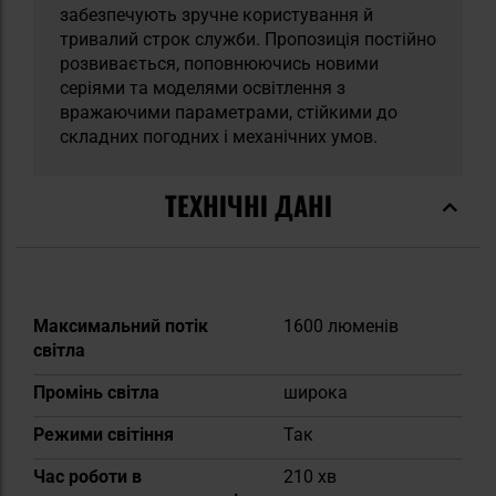
забезпечують зручне користування й
тривалий строк служби. Пропозиція постійно
розвивається, поповнюючись новими
серіями та моделями освітлення з
вражаючими параметрами, стійкими до
складних погодних і механічних умов.
ТЕХНІЧНІ ДАНІ
Докладніше
Максимальний потік
1600 люменів
світла
Промінь світла
широка
Режими світіння
Так
Час роботи в
210 хв