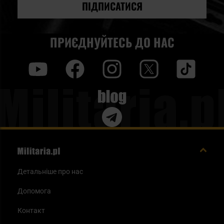
новин:
ПІДПИСАТИСЯ
ПРИЄДНУЙТЕСЬ ДО НАС
y
f
i
t
tt
Blog
Детальніше про нас
Допомога
Контакт