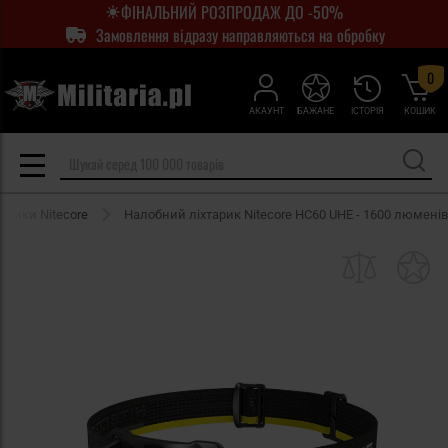
ФІНАЛЬНИЙ РОЗПРОДАЖ ДО -50%
Замовлення відразу направляються на обробку
0
АКАУНТ
БАЖАНЕ
ІСТОРІЯ
КОШИК
тарики Nitecore
Налобний ліхтарик Nitecore HC60 UHE - 1600 люменів