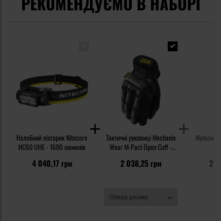
РЕКОМЕНДУЄМО В НАБОРІ
Налобний ліхтарик Nitecore
Тактичні рукавиці Mechanix
Мультитул
HC60 UHE - 1600 люменів
Wear M-Pact Open Cuff -
Black/Grey
4 040,17 грн
2 038,25 грн
2 9