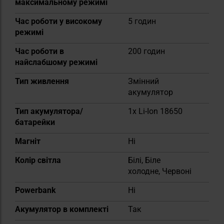
максимальному режимі
Час роботи у високому
5 годин
режимі
Час роботи в
200 годин
найслабшому режимі
Тип живлення
Змінний
акумулятор
Тип акумулятора/
1x Li-Ion 18650
батарейки
Магніт
Ні
Колір світла
Білі, Біле
холодне, Червоні
Powerbank
Ні
Акумулятор в комплекті
Так