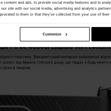
e content and ads, to provide social media features and to analy
 our site with our social media, advertising and analytics partn
 provided to them or that they’ve collected from your use of their
Customize
НДАРТ IPX4, ФОСФОРЕСЦІЮЮЧИЙ РЕФЛЕКТ
міцного пластику. Використаний матеріал забезпечує відпо
є захист від бризок і легкого дощу, що падає з будь-якого
строю в темряві.