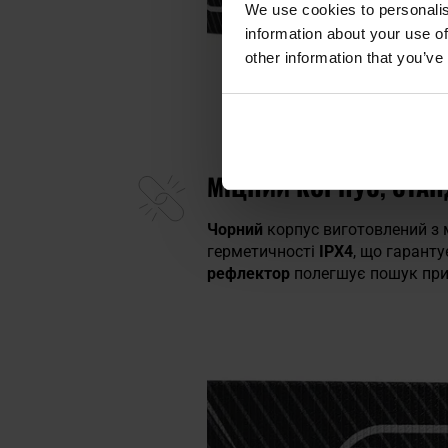
We use cookies to personalis
information about your use of
other information that you’ve
МІЦНИЙ КОРПУС, СТА
Чорний
корпус виготовлений з 
герметичності
IPX4
, що гаранту
рефлектор
полегшує пошук при