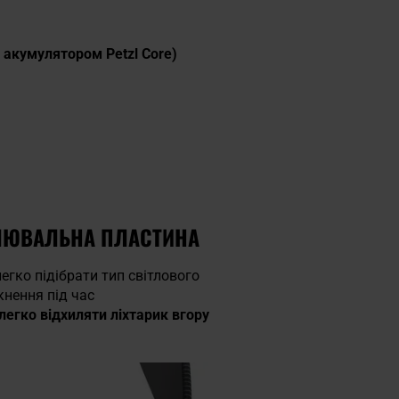
і акумулятором Petzl Core)
УЛЮВАЛЬНА ПЛАСТИНА
гко підібрати тип світлового
кнення під час
 легко відхиляти ліхтарик вгору