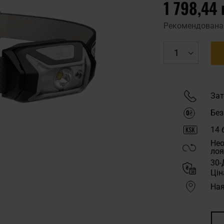
1 798,44 
Рекомендована
Зат
Без
14
б
Нео
лоя
30-
Цін
Ная