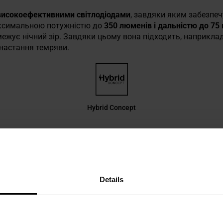
високоефективними світлодіодами
, завдяки яким забезпе
ксимальною потужністю до
350 люменів і дальністю до 75
ежує нічний зір. Завдяки цьому вона підходить, наприклад
 настання темряви.
Hybrid Concept
Details