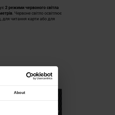
чує
2 режими червоного світла
 метрів
. Червоне світло освітлює
, для читання карти або для
About