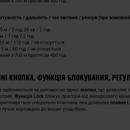
имий з 700 м протягом 400 год
отужність / дальність / час світіння / резерв (при живленн
 м / 2 год 30 хв / 2 год
м / 7 год / 2 год
 10 м / 110 год / не стосується
5 м / 60 год / не стосується
имий з 700 м протягом 400 год
ННІ КНОПКА, ФУНКЦІЯ БЛОКУВАННЯ, РЕГ
а здійснюється за допомогою однієї
кнопки,
що дозволяє ле
потреб.
Функція Lock
блокує пристрій від випадкового ввім
ористовується спеціальна пластина, яка дозволяє
плавно і
й пучок відповідно до ваших уподобань.