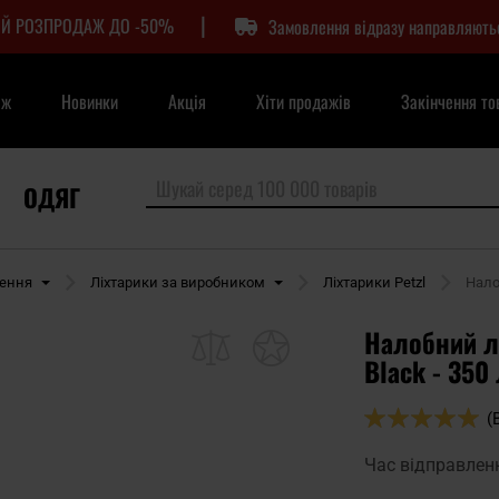
|
Й РОЗПРОДАЖ ДО -50%
Замовлення відразу направляють
аж
Новинки
Акція
Хіти продажів
Закінчення то
ОДЯГ
лення
Ліхтарики за виробником
Ліхтарики Petzl
Нало
Налобний лі
Black - 350
Оцінка:
(
100
100
% of
Час відправлен