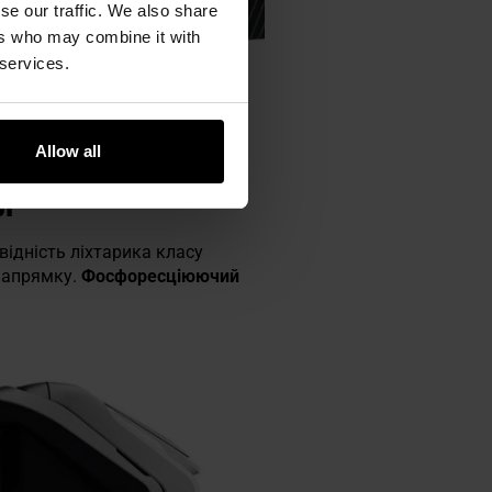
se our traffic. We also share
ers who may combine it with
 services.
Allow all
ОР
відність ліхтарика класу
 напрямку.
Фосфоресціюючий