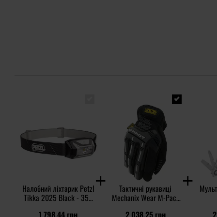
Налобний ліхтарик Petzl
Тактичні рукавиці
Мульт
Tikka 2025 Black - 350
Mechanix Wear M-Pact
люменів
Open Cuff - Black/Grey
1 798,44 грн
2 038,25 грн
2