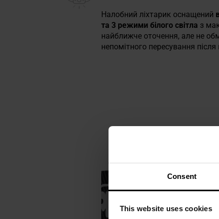
Налобний ліхтарик оснащений
та 3 режими білого світла
з ма
найближче оточення, але не обм
непомітного пересування після
Consent
This website uses cookies