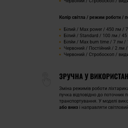
Червоний / Стробоскоп / вид
Колір світла / режим роботи / п
Білий / Max power / 450 лм / 75
Білий / Standard / 100 лм / 45 
Білйи / Max burn time / 7 лм /
Червоний / Постійний / 2 лм / 
Червоний / Стробоскоп / вид
ЗРУЧНА У ВИКОРИСТА
Зміна режимів роботи ліхтарик
пучка відповідно до поточних 
транспортування. У моделі вик
або вниз
і направляти світлови