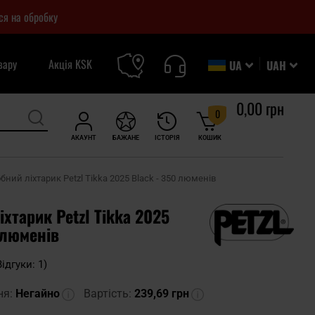
ся на обробку
вару
Акція KSK
UA
UAH
0,00 грн
0
АКАУНТ
БАЖАНЕ
ІСТОРІЯ
КОШИК
бний ліхтарик Petzl Tikka 2025 Black - 350 люменів
хтарик Petzl Tikka 2025
 люменів
Відгуки: 1)
ня:
Негайно
Вартість:
239,69 грн