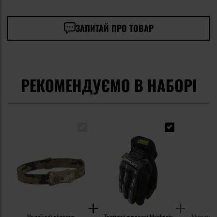
ЗАПИТАЙ ПРО ТОВАР
РЕКОМЕНДУЄМО В НАБОРІ
Налобний ліхтарик
Тактичні рукавиці Mechanix
Мультитул