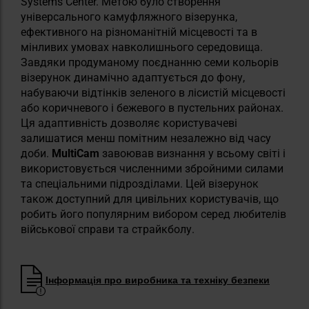
Systems Center. Метою було створення
універсального камуфляжного візерунка,
ефективного на різноманітній місцевості та в
мінливих умовах навколишнього середовища.
Завдяки продуманому поєднанню семи кольорів
візерунок динамічно адаптується до фону,
набуваючи відтінків зеленого в лісистій місцевості
або коричневого і бежевого в пустельних районах.
Ця адаптивність дозволяє користувачеві
залишатися менш помітним незалежно від часу
доби.
MultiCam
завоював визнання у всьому світі і
використовується численними збройними силами
та спеціальними підрозділами. Цей візерунок
також доступний для цивільних користувачів, що
робить його популярним вибором серед любителів
військової справи та страйкболу.
Інформація про виробника та техніку безпеки