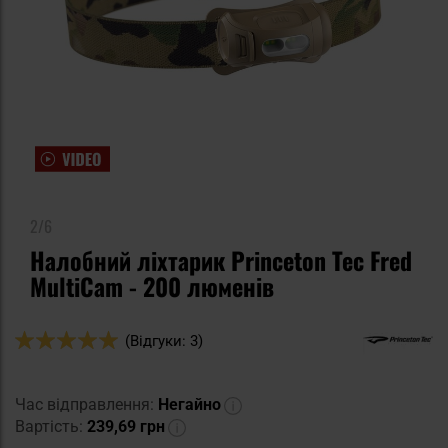
2/6
Налобний ліхтарик Princeton Tec Fred
MultiCam - 200 люменів
Оцінка:
(Відгуки: 3)
100
100
% of
Час відправлення:
Негайно
Вартість:
239,69 грн