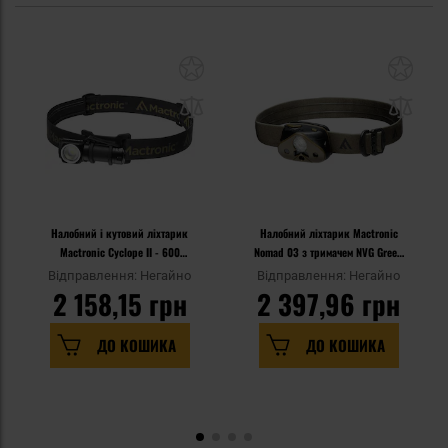
Налобний і кутовий ліхтарик
Налобний ліхтарик Mactronic
Mactronic Cyclope II - 600
Nomad 03 з тримачем NVG Green
люменів
- 340 лм
Відправлення: Негайно
Відправлення: Негайно
2 158,15 грн
2 397,96 грн
ДО КОШИКА
ДО КОШИКА