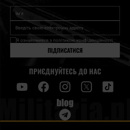
Ім'я
Підпишіться
на
нашу
Я ознайомився з
політикою конфіденційності
розсилку
новин:
ПІДПИСАТИСЯ
ПРИЄДНУЙТЕСЬ ДО НАС
y
f
i
t
tt
Blog