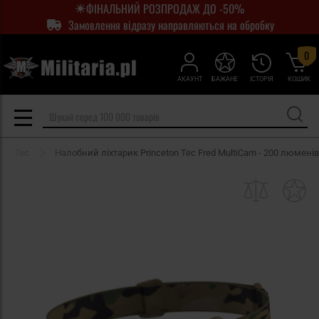
ФІНАЛЬНИЙ РОЗПРОДАЖ ДО -50%
Замовлення відразу направляються на обробку
0
АКАУНТ
БАЖАНЕ
ІСТОРІЯ
КОШИК
ton Tec
Налобний ліхтарик Princeton Tec Fred MultiCam - 200 люменів