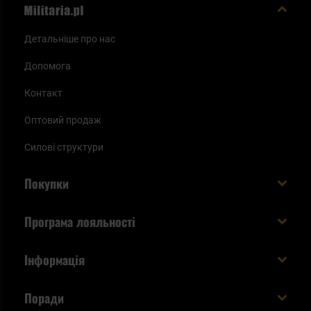
Детальніше про нас
Допомога
Контакт
Оптовий продаж
Силові структури
Покупки
Доставляємо в Україну!
Програма лояльності
Вартість і час доставки
Що ви отримуєте з акаунтом KSK
Інформація
Способи оплати
Як використати бали KSK
Умови та правила
Статус замовлення
Поради
Увійдіть в систему