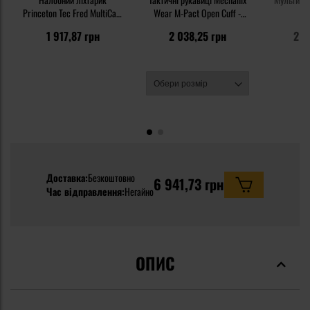
Princeton Tec Fred MultiCam
Wear M-Pact Open Cuff -
- 200 люменів
Black/Grey
1 917,87 грн
2 038,25 грн
2 9
Доставка:
Безкоштовно
6 941,73 грн
Час відправлення:
Негайно
ОПИС