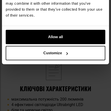
Модель підтримує популярні
батарейки AAA
may combine it with other information that you’ve
додані до набору, а також акумулятори,
provided to them or that they’ve collected from your use
призначені для багаторазової зарядки.
of their services.
Користувач може вибирати джерело енергії
залежно від доступності та планованого часу
роботи. Можливість використання акумуляторів
дозволяє знизити експлуатаційні витрати
та
Allow all
підвищує незалежність під час тривалих
подорожей.
Customize
КЛЮЧОВІ ХАРАКТЕРИСТИКИ
максимальна потужність 200 люменів
4 ефективні світлодіоди Ultrabright LED
біле та червоне світло