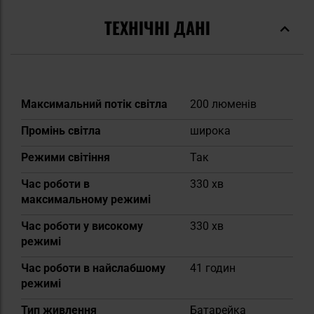
ТЕХНІЧНІ ДАНІ
Докладніше
Максимальний потік світла
200 люменів
Промінь світла
широка
Режими світіння
Так
Час роботи в
330 хв
максимальному режимі
Час роботи у високому
330 хв
режимі
Час роботи в найслабшому
41 годин
режимі
Тип живлення
Батарейка