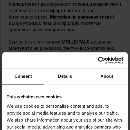
підлаштувати до окружності голови, забезпечуючи
стабільність та комфорт навіть під час
інтенсивного руху.
Матеріал не викликає тиску
і
добре утримує позицію приладу протягом
тривалого часу використання.
Сумісність з системами
MOLLE/PALS
дозволяє
монтувати на рюкзаках, тактичних жилетах або
поясах, що підвищує функціональність і полегшує
організацію спорядження на місцевості.
Consent
Details
About
This website uses cookies
We use cookies to personalise content and ads, to
ЖИВЛЕННЯ 3X AAA АБО
provide social media features and to analyse our traffic.
АКУМУЛЯТОРИ NIMH/NICD
We also share information about your use of our site with
our social media, advertising and analytics partners who