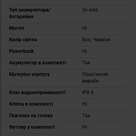
Тип акумулятора/
3x AAA
батарейки
Магніт
Ні
Колір світла
Білі, Червоні
Powerbank
Ні
Акумулятор в комплекті
Так
Матеріал корпусу
Пластикові
вироби
Клас водонепроникності
IPX 4
Кліпса в комплекті
Ні
Пов'язка на голову
Так
Футляр у комплекті
Ні