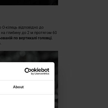
 O-кілець відповідно до
я на глибину до 2 м протягом 60
ованій по вертикалі головці
,
.
About