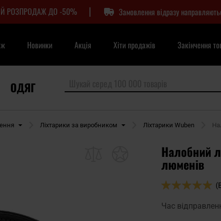
|
Й РОЗПРОДАЖ ДО -50%
Замовлення відразу направляють
аж
Новинки
Акція
Хіти продажів
Закінчення то
ОДЯГ
лення
Ліхтарики за виробником
Ліхтарики Wuben
На
Налобний л
люменів
Оцінка:
(
100
100
% of
Час відправлен