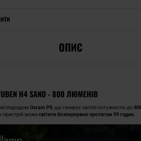
ПИТИ
ОПИС
UBEN H4 SAND - 800 ЛЮМЕНІВ
світлодіодом
Osram P9
, що генерує світло потужністю до
80
н пристрій може
світити безперервно протягом 99 годин.