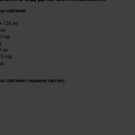
ас світіння:
+ 138 хв
 хв
5 год
д
0 хв
 5 год
од
ас світіння (червоне світло):
д