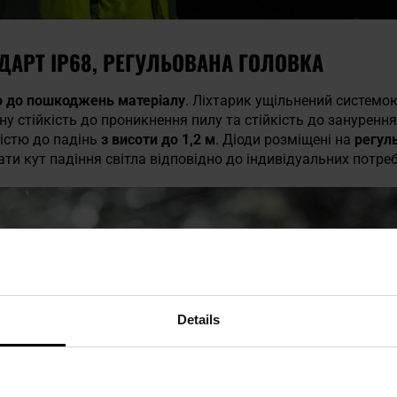
ДАРТ IP68, РЕГУЛЬОВАНА ГОЛОВКА
о до пошкоджень матеріалу
. Ліхтарик ущільнений системою
ну стійкість до проникнення пилу та стійкість до зануренн
кістю до падінь
з висоти до 1,2 м
. Діоди розміщені на
регуль
и кут падіння світла відповідно до індивідуальних потреб
Details