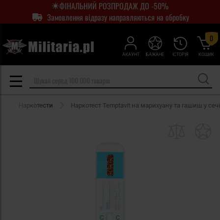
ФІНАЛЬНИЙ РОЗПРОДАЖ ДО -50%
Замовлення відразу направляються на обробку
0
АКАУНТ
БАЖАНЕ
ІСТОРІЯ
КОШИК
и
Наркотести
Наркотест Temptavit на марихуану та гашиш у сечі