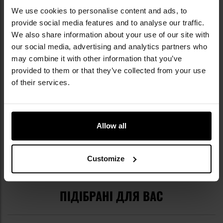
We use cookies to personalise content and ads, to
provide social media features and to analyse our traffic.
We also share information about your use of our site with
Докладніше
our social media, advertising and analytics partners who
EAN
5903858408255
may combine it with other information that you’ve
Виробник
Temptavit
provided to them or that they’ve collected from your use
of their services.
Термін придатності
2028-06-01
ВІДГУКИ
Allow all
ВАРТО ДОКУПИТИ
Customize
ПІДІБРАНІ ДЛЯ ВАС