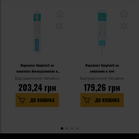
Наркотест Temptavit на
Наркотест Temptavit на
наявність бензодіазепінів в
амфетамін в сечі
сечі
Відправлення: Негайно
Відправлення: Негайно
203,24 грн
179,26 грн
ДО КОШИКА
ДО КОШИКА