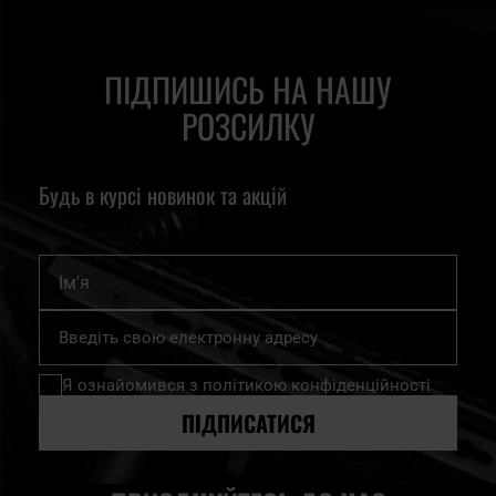
ПІДПИШИСЬ НА НАШУ
РОЗСИЛКУ
Будь в курсі новинок та акцій
Ім'я
Підпишіться
на
нашу
Я ознайомився з
політикою конфіденційності
розсилку
новин:
ПІДПИСАТИСЯ