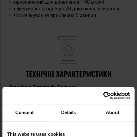
призначений для виявлення THC в сечі
ефективність від 5 до 20 днів після вживання
час очікування приблизно 5 хвилин
ТЕХНІЧНІ ХАРАКТЕРИСТИКИ
Виробник
Temptavit, Польща
Інформація про виробника та техніку безпеки
Consent
Details
About
ТЕХНІЧНІ ДАНІ
This website uses cookies