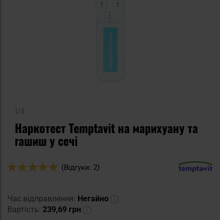
1/4
Наркотест Temptavit на марихуану та
гашиш у сечі
Оцінка:
(Відгуки: 2)
100
100
% of
Час відправлення:
Негайно
Вартість:
239,69 грн