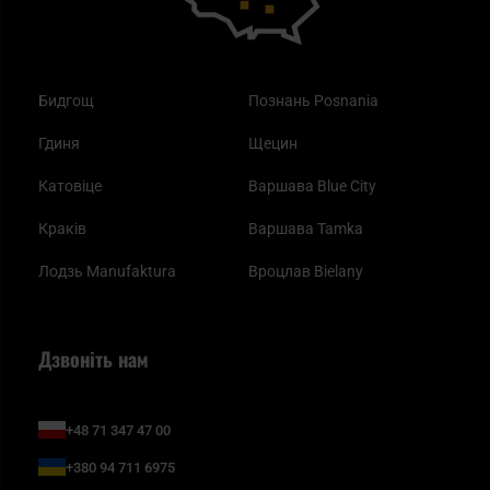
Бидгощ
Познань Posnania
Гдиня
Щецин
Катовіце
Варшава Blue City
Краків
Варшава Tamka
Лодзь Manufaktura
Вроцлав Bielany
Дзвоніть нам
+48 71 347 47 00
+380 94 711 6975