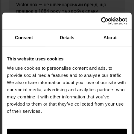
Victorinox — це швейцарський бренд, що
працює з 1884 року та здобув славу
завдяки створенню культового
швейцарського офіцерського складаного
ножа, який і донині залишається одним із
найвпізнаваніших інструментів на ринку.
Consent
Details
About
Окрім багатофункціональних складаних
ножів, у їхньому асортименті є кухонні ножі,
годинники та дорожні сумки. Кожен продукт
This website uses cookies
є результатом ретельного підходу до якості
We use cookies to personalise content and ads, to
та уваги до деталей, завдяки чому бренд
provide social media features and to analyse our traffic.
незмінно здобуває довіру користувачів у
We also share information about your use of our site with
всьому світі. Victorinox робить ставку на
our social media, advertising and analytics partners who
інноваційність, співпрацюючи з
художниками та дизайнерами, створюючи
may combine it with other information that you’ve
унікальні колекції, які задають нові напрями
provided to them or that they’ve collected from your use
в дизайні інструментів повсякденного
of their services.
використання.