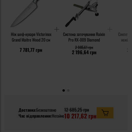
Ніж шеф-кухаря Victorinox
Система заточування Ruixin
Синтетич
Grand Maitre Wood 20 см
Pro RX-009 Diamond
ножів K
2 985,61 грн
7 781,77 грн
23
2 196,64 грн
12 685,25 грн
Доставка:
Безкоштовно
10 217,62 грн
Час відправлення:
Негайно