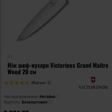
1/3
Ніж шеф-кухаря Victorinox Grand Maitre
Wood 20 см
Оцінка:
(Відгуки: 2)
100
100
% of
Час відправлення:
Негайно
Вартість:
Безкоштовно