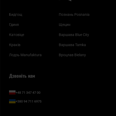
Бидгощ
Познань Posnania
Гдиня
Щецин
Катовіце
Варшава Blue City
Краків
Варшава Tamka
Лодзь Manufaktura
Вроцлав Bielany
Дзвоніть нам
+48 71 347 47 00
+380 94 711 6975