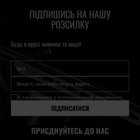
ПІДПИШИСЬ НА НАШУ
РОЗСИЛКУ
Будь в курсі новинок та акцій
Ім'я
Підпишіться
на
нашу
Я ознайомився з
політикою конфіденційності
розсилку
новин:
ПІДПИСАТИСЯ
ПРИЄДНУЙТЕСЬ ДО НАС