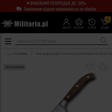
ФІНАЛЬНИЙ РОЗПРОДАЖ ДО -50%
Замовлення відразу направляються на обробку
0
АКАУНТ
БАЖАНЕ
ІСТОРІЯ
КОШИК
нні ножі Victorinox
Ніж шеф-кухаря Victorinox Grand Maitre Wood 20 см
ПЕРСОНАЛІЗАЦІЯ