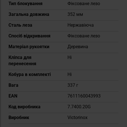
Тип блокування
Фіксоване лезо
Загальна довжина
352 мм
Сталь леза
Нержавіюча
Спосіб відкривання
Фіксоване лезо
Матеріал рукоятки
Деревина
Кліпса для
Ні
перенесення
Кобура в комплекті
Ні
Вага
337 г
EAN
7611160043993
Код виробника
7.7400.20G
Виробник
Victorinox