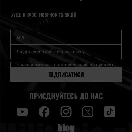
Будь в курсі новинок та акцій
Ім'я
Підпишіться
на
нашу
Я ознайомився з
політикою конфіденційності
розсилку
новин:
ПІДПИСАТИСЯ
ПРИЄДНУЙТЕСЬ ДО НАС
y
f
i
t
tt
Blog