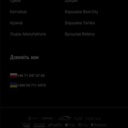
Гдиня
Щецин
Катовіце
Варшава Blue City
Краків
Варшава Tamka
Лодзь Manufaktura
Вроцлав Bielany
Дзвоніть нам
+48 71 347 47 00
+380 94 711 6975