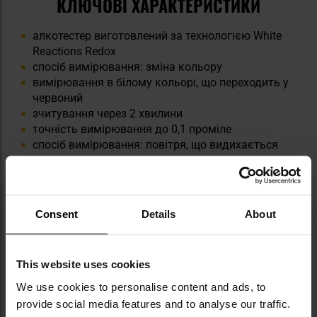
КЛЮЧОВІ ХАРАКТЕРИСТИКИ
алкотестер виготовлений за технологією White
Reactions Redox
спосіб вимірювання: зміна кольору
вимірювання в білому кольорі, що переходить у
червоний
зчитування через 2 хвилини
точність вимірювання до 0,1 проміле
спосіб вимірювання: повітря, що видихається
дія в діапазоні температур 0-40 ст. Цельсія
діапазони вимірювання: 0,05 0,1 0,2 0,3 0,5 0,8
(проміле)
розміри 60 x 11 мм
Consent
Details
About
вага одиниці 20 г
This website uses cookies
We use cookies to personalise content and ads, to
provide social media features and to analyse our traffic.