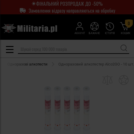
ФІНАЛЬНИЙ РОЗПРОДАЖ ДО -50%
Замовлення відразу направляються на обробку
0
АКАУНТ
БАЖАНЕ
ІСТОРІЯ
КОШИК
Одноразові алкотести
Одноразовий алкотестер Alco2GO - 10 шт.