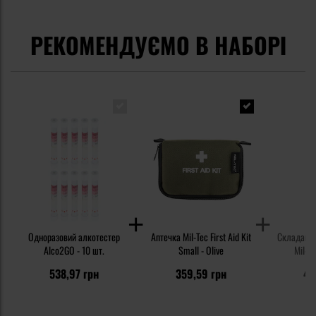
РЕКОМЕНДУЄМО В НАБОРІ
Одноразовий алкотестер
Аптечка Mil-Tec First Aid Kit
Складаний
Alco2GO - 10 шт.
Small - Olive
Mil-T
538,97 грн
359,59 грн
47