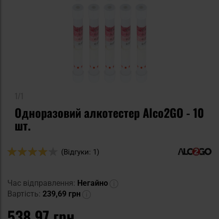
1/1
Одноразовий алкотестер Alco2GO - 10
шт.
Оцінка:
(Відгуки: 1)
80
100
% of
Час відправлення:
Негайно
Вартість:
239,69 грн
538,97 грн