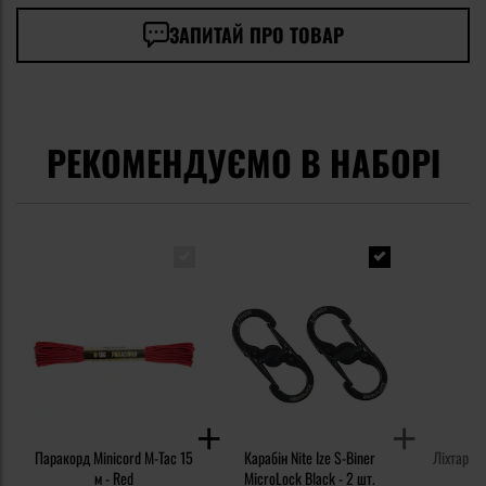
ЗАПИТАЙ ПРО ТОВАР
РЕКОМЕНДУЄМО В НАБОРІ
Паракорд Minicord M-Tac 15
Карабін Nite Ize S-Biner
Ліхтар Ol
м - Red
MicroLock Black - 2 шт.