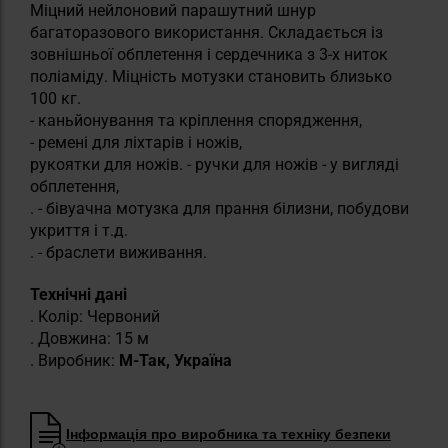
Міцний нейлоновий парашутний шнур
багаторазового використання. Складається із
зовнішньої обплетення і сердечника з 3-х ниток
поліаміду. Міцність мотузки становить близько
100 кг.
- каньйонування та кріплення спорядження,
- ремені для ліхтарів і ножів,
рукоятки для ножів. - ручки для ножів - у вигляді
обплетення,
. - бівуачна мотузка для прання білизни, побудови
укриття і т.д.
. - браслети виживання.
Технічні дані
. Колір: Червоний
. Довжина: 15 м
. Виробник:
М-Так, Україна
Інформація про виробника та техніку безпеки