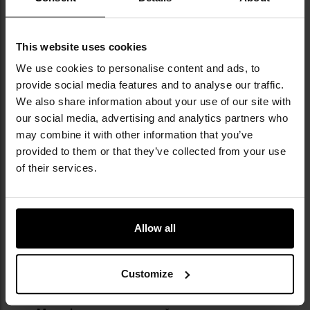
survival-умовах. Для виробництва
використовуються найкращі матеріали
світових брендів, зокрема Polartec®,
This website uses cookies
MultiCam Pattern® чи Cordura®. Бренд
We use cookies to personalise content and ads, to
вирізняється своєю популярністю серед
українських силових структур, а також
provide social media features and to analyse our traffic.
серед активних поціновувачів аутдору в
We also share information about your use of our site with
усьому світі.
our social media, advertising and analytics partners who
may combine it with other information that you’ve
provided to them or that they’ve collected from your use
ТЕХНІЧНІ ДАНІ
of their services.
Allow all
Докладніше
Довжина
1500 см
Колір / камуфляж
Відтінки червоного
Customize
Діаметр
2 мм