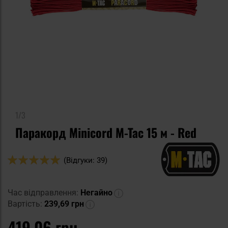
1/3
Паракорд Minicord M-Tac 15 м - Red
Оцінка:
(Відгуки: 39)
100
100
% of
Час відправлення:
Негайно
Вартість:
239,69 грн
419,06 грн