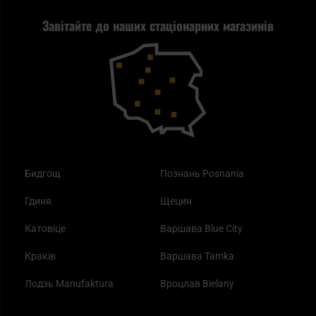
Рекламація
Завітайте до наших стаціонарних магазинів
Самозахист
Blackout - що це таке?
Повернення товару
Outdoor
Як працює маска від смогу?
Купони на знижку
Одяг
Найкращі спальні мішки на осінь
Бидгощ
Познань Posnania
Гдиня
Щецин
Катовіце
Варшава Blue City
Краків
Варшава Tamka
Лодзь Manufaktura
Вроцлав Bielany