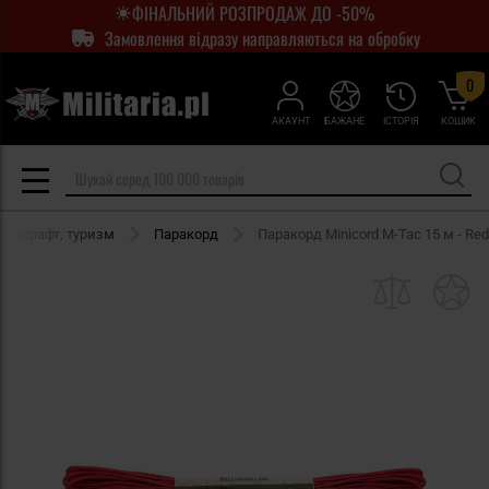
ФІНАЛЬНИЙ РОЗПРОДАЖ ДО -50%
Замовлення відразу направляються на обробку
0
АКАУНТ
БАЖАНЕ
ІСТОРІЯ
КОШИК
бушкрафт, туризм
Паракорд
Паракорд Minicord M-Tac 15 м - Red