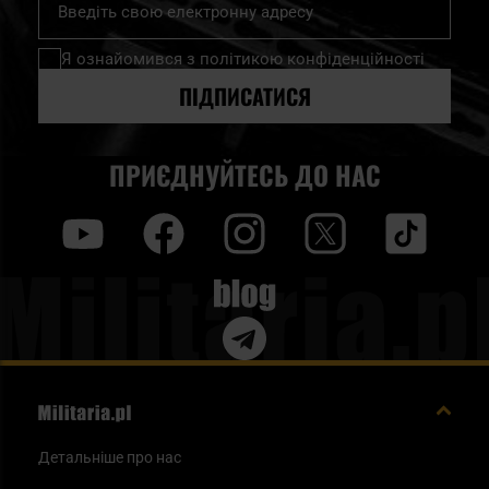
на
нашу
Я ознайомився з
політикою конфіденційності
розсилку
новин:
ПІДПИСАТИСЯ
ПРИЄДНУЙТЕСЬ ДО НАС
y
f
i
t
tt
Blog
Детальніше про нас