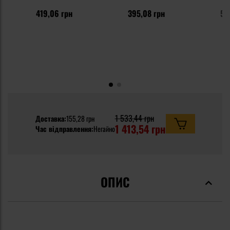
419,06 грн
395,08 грн
59
1 533,44 грн
Доставка:
155,28 грн
1 413,54 грн
Час відправлення:
Негайно
ОПИС