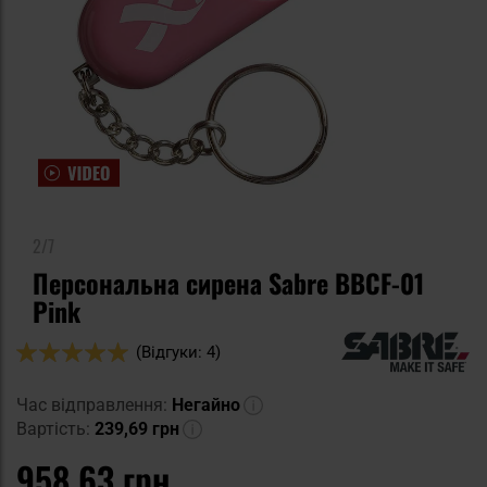
2/7
Персональна сирена Sabre BBCF-01
Pink
Оцінка:
(Відгуки: 4)
100
100
% of
Час відправлення:
Негайно
Вартість:
239,69 грн
958,63 грн