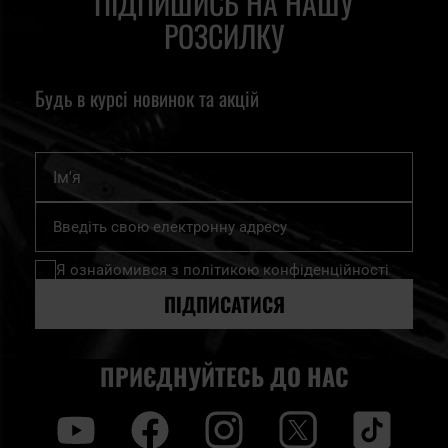
ПІДПИШИСЬ НА НАШУ
РОЗСИЛКУ
Будь в курсі новинок та акцій
Ім'я
Підпишіться
на
нашу
Я ознайомився з
політикою конфіденційності
розсилку
новин:
ПІДПИСАТИСЯ
ПРИЄДНУЙТЕСЬ ДО НАС
y
f
i
t
tt