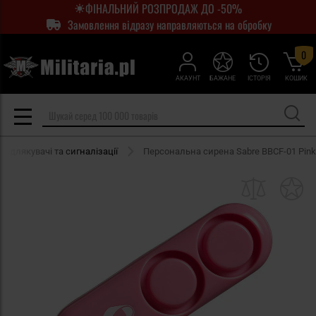
ФІНАЛЬНИЙ РОЗПРОДАЖ ДО -50%
Замовлення відразу направляються на обробку
0
АКАУНТ
БАЖАНЕ
ІСТОРІЯ
КОШИК
Відлякувачі та сигналізації
Персональна сирена Sabre BBCF-01 Pink