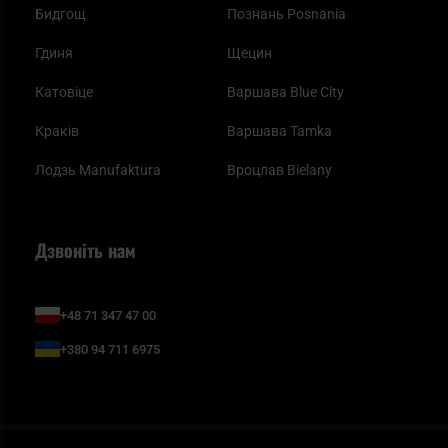
Бидгощ
Познань Posnania
Гдиня
Щецин
Катовіце
Варшава Blue City
Краків
Варшава Tamka
Лодзь Manufaktura
Вроцлав Bielany
Дзвоніть нам
+48 71 347 47 00
+380 94 711 6975