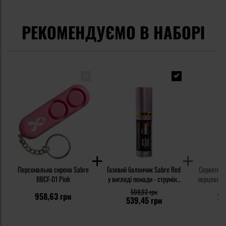
РЕКОМЕНДУЄМО В НАБОРІ
Персональна сирена Sabre
Газовий балончик Sabre Red
Серветка 
BBCF-01 Pink
у вигляді помади - струмінь
перцевого г
23 мл
598,92 грн
958,63 грн
23
539,45 грн