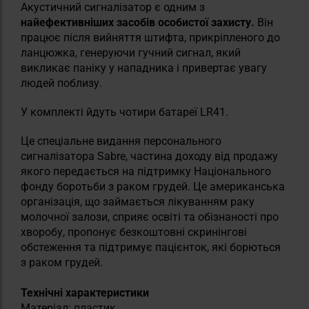
Акустичний сигналізатор є одним з
найефективніших засобів особистої захисту.
Він
працює після вийняття штифта, прикріпленого до
ланцюжка, генеруючи гучний сигнал, який
викликає паніку у нападника і привертає увагу
людей поблизу.
У комплекті йдуть чотири батареї LR41.
Це спеціальне видання персонального
сигналізатора Sabre, частина доходу від продажу
якого передається на підтримку Національного
фонду боротьби з раком грудей. Це американська
організація, що займається лікуванням раку
молочної залози, сприяє освіті та обізнаності про
хворобу, пропонує безкоштовні скринінгові
обстеження та підтримує пацієнток, які борються
з раком грудей.
Технічні характеристики
Матеріал: пластик